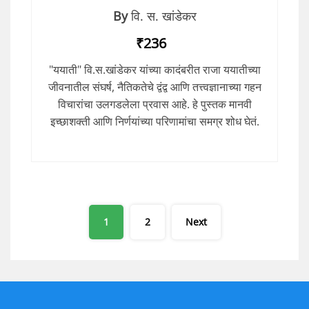
By
वि. स. खांडेकर
₹236
"ययाती" वि.स.खांडेकर यांच्या कादंबरीत राजा ययातीच्या
जीवनातील संघर्ष, नैतिकतेचे द्वंद्व आणि तत्त्वज्ञानाच्या गहन
विचारांचा उलगडलेला प्रवास आहे. हे पुस्तक मानवी
इच्छाशक्ती आणि निर्णयांच्या परिणामांचा समग्र शोध घेतं.
Posts
1
2
Next
pagination