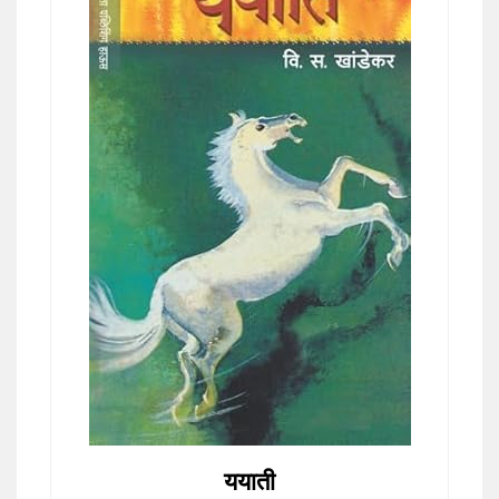
ययाती