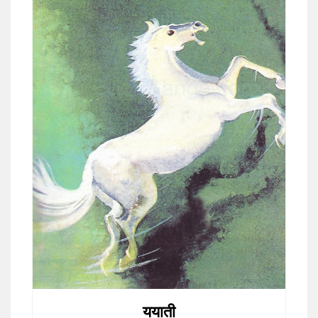
ययाती