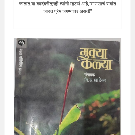
जातात.या कादंबरीतूनही त्यांनी म्हटलं आहे,"माणसाचं सर्वात
जास्त प्रेम जगण्यावर असतं!"