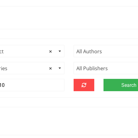
ct
×
All Authors
ries
×
All Publishers