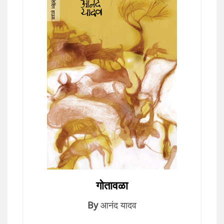
गोतावळा
By
आनंद यादव