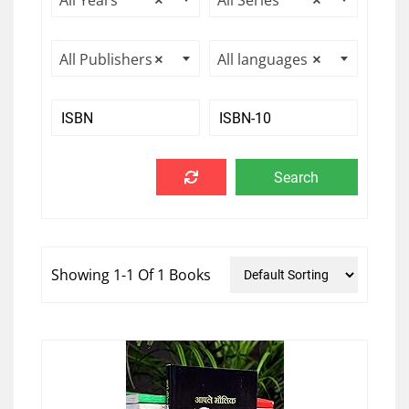
All Years
×
All Series
×
All Publishers
×
All languages
×
Showing 1-1 Of 1 Books