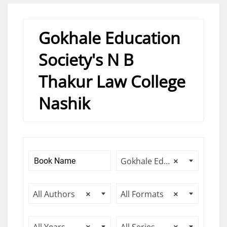
Gokhale Education
Society's N B
Thakur Law College
Nashik
Gokhale Education Society's N B Thakur Law College Nashik
×
All Authors
×
All Formats
×