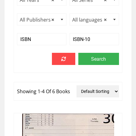
All Years
×
All Series
×
All Publishers
×
All languages
×
Showing 1-4 Of 6 Books