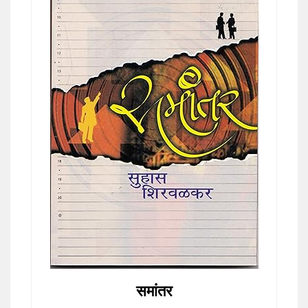
समांतर