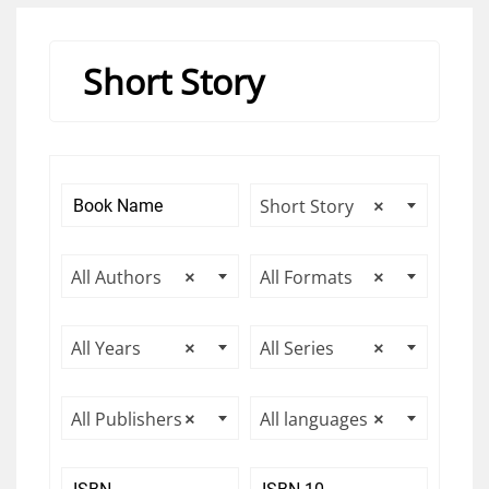
Short Story
Short Story
×
All Authors
×
All Formats
×
All Years
×
All Series
×
All Publishers
×
All languages
×