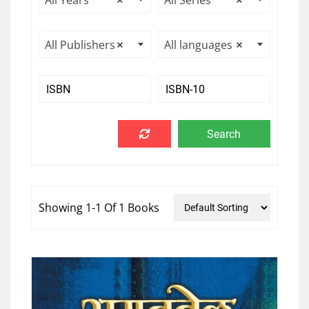
All Years
×
All Series
×
All Publishers
×
All languages
×
Showing 1-1 Of 1 Books