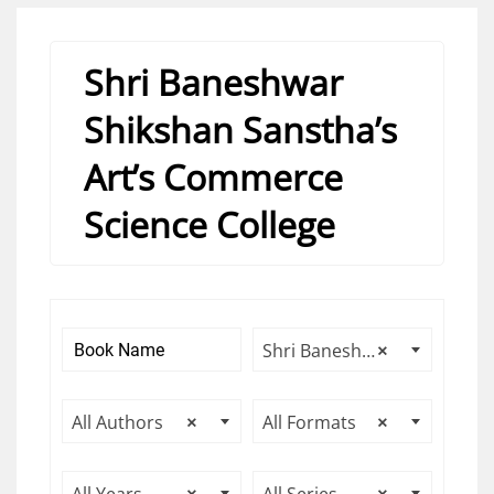
Shri Baneshwar
Shikshan Sanstha’s
Art’s Commerce
Science College
Shri Baneshwar Shikshan Sanstha’s Art’s Commerce Science College
×
All Authors
×
All Formats
×