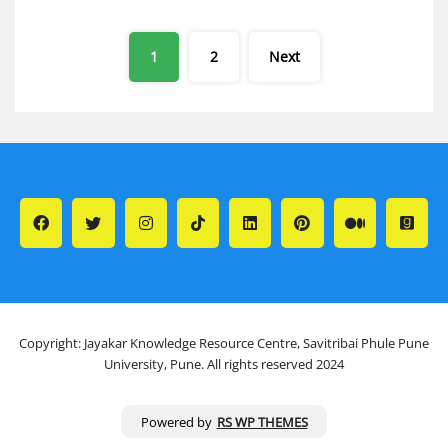
Posts
1
2
Next
pagination
Copyright: Jayakar Knowledge Resource Centre, Savitribai Phule Pune
University, Pune. All rights reserved 2024
Powered by
RS WP THEMES