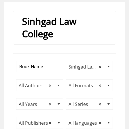
Sinhgad Law
College
Sinhgad Law College
×
All Authors
×
All Formats
×
All Years
×
All Series
×
All Publishers
×
All languages
×