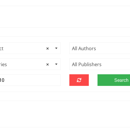
ct
×
All Authors
ries
×
All Publishers