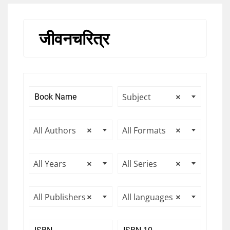
जीवनचरित्र
Subject
×
All Authors
×
All Formats
×
All Years
×
All Series
×
All Publishers
×
All languages
×