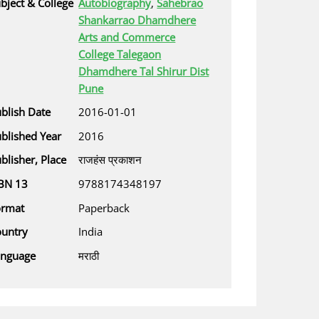
bject & College
Autobiography
,
Sahebrao
Shankarrao Dhamdhere
Arts and Commerce
College Talegaon
Dhamdhere Tal Shirur Dist
Pune
blish Date
2016-01-01
blished Year
2016
blisher, Place
राजहंस प्रकाशन
BN 13
9788174348197
ormat
Paperback
untry
India
anguage
मराठी