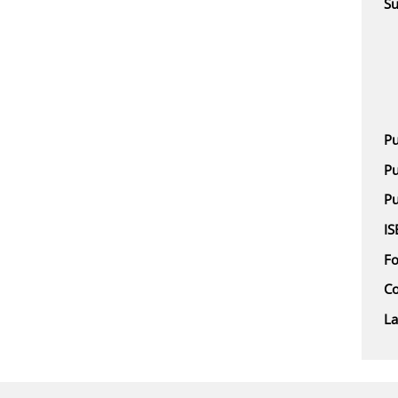
Su
Pu
Pu
Pu
IS
F
Co
L