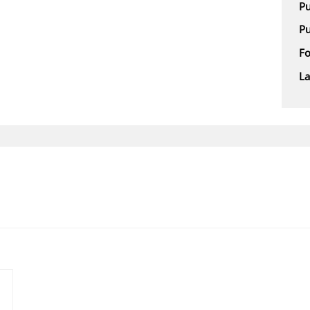
Pu
Pu
F
L