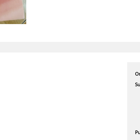
Or
Su
Pu