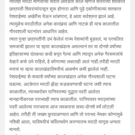
त्यातही मराठी माणसाचा सर्वात आवडता काल म्हणजे सतराव्या शतकात
छत्रपती शिवरायांपासून सुरू होणारा आणि पुढे एकोणीसाव्या शतकात
पेशवाईच्या अखेरीस येऊन थांबणारा, हे आता सर्वश्रुत झालं आहे.
त्यामुळेच मराठीतील अनेक कादंबर्‍या आणि नाटकं ही याच कालातील
गौरवशाली घटनांवर आधारित आहेत.
त्यात पुन्हा छत्रपतींनी उभं केलेलं राज्य पेशव्यांनी बुडवलं, या प्रचलित
समजाची झालर या सार्‍या कालखंडास असल्यानं तर या दोनशे वर्षांच्या
इतिहासाच्या दंतकथा कधी बनून गेल्या आणि त्यातून अनेक गैरसमजांचे
देव्हारे कसे उभे राहिले, हे कोणाच्या लक्षातही आलं नाही.तरीही मराठी
मनाचं या सार्‍या कालखंडाविषयीचं आकर्षण कमी झालेलं नाही.
पेशवाईच्या शे-सव्वाशे वर्षांच्या कालखंडात अनेक गौरवशाली घटना
घडल्या. अटकेपार मराठी झेंडा फडकवण्याची घटना जशी त्याच
काळातील, त्याचबरोबर पानिपतच्या युद्धात पदरी आलेला
मानहानीकारक पराभवही त्याच काळातील. पानिपतवर मराठ्यांच्या
पदरी आलेल्या पराभवास आज जवळपास सव्वा-दोनशे वर्षं लोटली
आहेत. तरीही ती जखम कुरवाळण्यात आणि तो पराभव नेमका कोणामुळे
नशिबी आला, याविषयीचं चर्वितचर्वण करण्यातच मराठी माणूस धन्यता
मानतो.