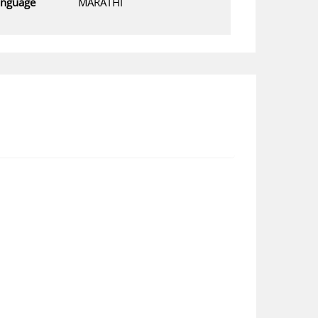
anguage
MARATHI