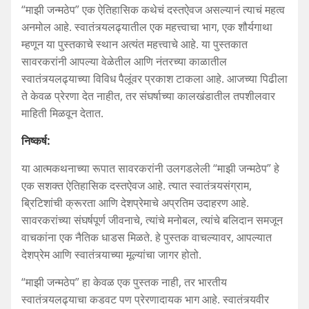
“माझी जन्मठेप” एक ऐतिहासिक कथेचं दस्तऐवज असल्यानं त्याचं महत्व
अनमोल आहे. स्वातंत्र्यलढ्यातील एक महत्त्वाचा भाग, एक शौर्यगाथा
म्हणून या पुस्तकाचे स्थान अत्यंत महत्त्वाचे आहे. या पुस्तकात
सावरकरांनी आपल्या वेळेतील आणि नंतरच्या काळातील
स्वातंत्र्यलढ्याच्या विविध पैलूंवर प्रकाश टाकला आहे. आजच्या पिढीला
ते केवळ प्रेरणा देत नाहीत, तर संघर्षाच्या कालखंडातील तपशीलवार
माहिती मिळवून देतात.
निष्कर्ष
:
या आत्मकथनाच्या रूपात सावरकरांनी उलगडलेली “माझी जन्मठेप” हे
एक सशक्त ऐतिहासिक दस्तऐवज आहे. त्यात स्वातंत्र्यसंग्राम,
ब्रिटिशांची क्रूरता आणि देशप्रेमाचे अप्रतिम उदाहरण आहे.
सावरकरांच्या संघर्षपूर्ण जीवनाचे, त्यांचे मनोबल, त्यांचे बलिदान समजून
वाचकांना एक नैतिक धाडस मिळते. हे पुस्तक वाचल्यावर, आपल्यात
देशप्रेम आणि स्वातंत्र्याच्या मूल्यांचा जागर होतो.
“माझी जन्मठेप” हा केवळ एक पुस्तक नाही, तर भारतीय
स्वातंत्र्यलढ्याचा कडवट पण प्रेरणादायक भाग आहे. स्वातंत्र्यवीर