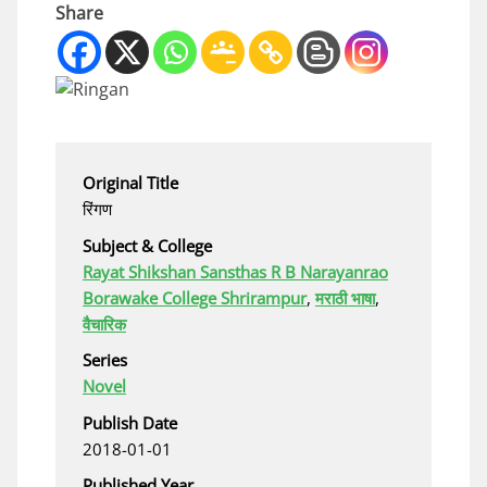
Share
Original Title
रिंगण
Subject & College
Rayat Shikshan Sansthas R B Narayanrao
Borawake College Shrirampur
,
मराठी भाषा
,
वैचारिक
Series
Novel
Publish Date
2018-01-01
Published Year