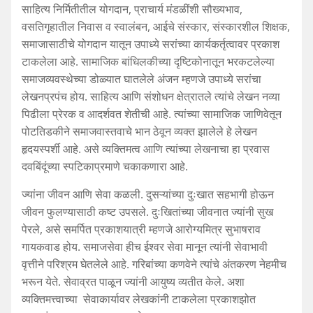
साहित्य निर्मितीतील योगदान, प्राचार्य मंडळींशी सौख्यभाव,
वसतिगृहातील निवास व स्वालंबन, आईचे संस्कार, संस्कारशील शिक्षक,
समाजासाठीचे योगदान यातून उपाध्ये सरांच्या कार्यकर्तृत्वावर प्रकाश
टाकलेला आहे. सामाजिक बांधिलकीच्या दृष्टिकोनातून भरकटलेल्या
समाजव्यवस्थेच्या डोळ्यात घातलेले अंजन म्हणजे उपाध्ये सरांचा
लेखनप्रपंच होय. साहित्य आणि संशोधन क्षेत्रातले त्यांचे लेखन नव्या
पिढीला प्रेरक व आदर्शवत शेतीची आहे. त्यांच्या सामाजिक जाणिवेतून
पोटतिडकीने समाजवास्तवाचे भान ठेवून व्यक्त झालेले हे लेखन
हृदयस्पर्शी आहे. असे व्यक्तिमत्व आणि त्यांच्या लेखनाचा हा प्रवास
दवबिंदूंच्या स्पटिकाप्रमाणे चकाकणारा आहे.
ज्यांना जीवन आणि सेवा कळली. दुसऱ्यांच्या दुःखात सहभागी होऊन
जीवन फुलण्यासाठी कष्ट उपसले. दुःखितांच्या जीवनात ज्यांनी सुख
पेरले, असे समर्पित प्रकाशयात्री म्हणजे आरोग्यमित्र सुभाषराव
गायकवाड होय. समाजसेवा हीच ईश्वर सेवा मानून त्यांनी सेवाभावी
वृत्तीने परिश्रम घेतलेले आहे. गरिबांच्या कणवेने त्यांचे अंतकरण नेहमीच
भरून येते. सेवाव्रत पाळून ज्यांनी आयुष्य व्यतीत केले. अशा
व्यक्तिमत्त्वाच्या सेवाकार्यावर लेखकांनी टाकलेला प्रकाशझोत