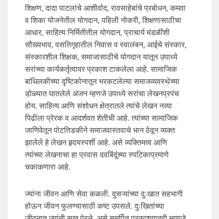
शिक्षण, दादा पाटलांचे आशीर्वाद, रावसाहेबांचे प्रबोधन, कमवा
व शिका योजनेतील योगदान, पहिली नोकरी, शिक्षणासाठीचा
आधार, साहित्य निर्मितीतील योगदान, प्राचार्य मंडळींशी
सौख्यभाव, वसतिगृहातील निवास व स्वालंबन, आईचे संस्कार,
संस्कारशील शिक्षक, समाजासाठीचे योगदान यातून उपाध्ये
सरांच्या कार्यकर्तृत्वावर प्रकाश टाकलेला आहे. सामाजिक
बांधिलकीच्या दृष्टिकोनातून भरकटलेल्या समाजव्यवस्थेच्या
डोळ्यात घातलेले अंजन म्हणजे उपाध्ये सरांचा लेखनप्रपंच
होय. साहित्य आणि संशोधन क्षेत्रातले त्यांचे लेखन नव्या
पिढीला प्रेरक व आदर्शवत शेतीची आहे. त्यांच्या सामाजिक
जाणिवेतून पोटतिडकीने समाजवास्तवाचे भान ठेवून व्यक्त
झालेले हे लेखन हृदयस्पर्शी आहे. असे व्यक्तिमत्व आणि
त्यांच्या लेखनाचा हा प्रवास दवबिंदूंच्या स्पटिकाप्रमाणे
चकाकणारा आहे.
ज्यांना जीवन आणि सेवा कळली. दुसऱ्यांच्या दुःखात सहभागी
होऊन जीवन फुलण्यासाठी कष्ट उपसले. दुःखितांच्या
जीवनात ज्यांनी सुख पेरले, असे समर्पित प्रकाशयात्री म्हणजे