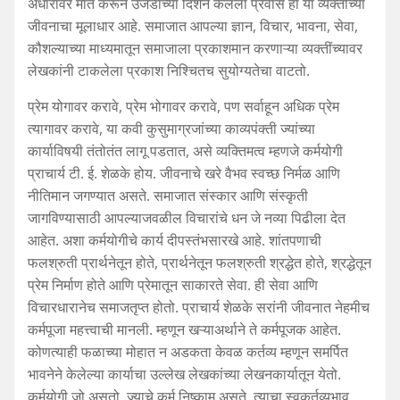
अंधारावर मात करून उजेडाच्या दिशेने केलेला प्रवास हा या व्यक्तींच्या
जीवनाचा मूलाधार आहे. समाजात आपल्या ज्ञान, विचार, भावना, सेवा,
कौशल्याच्या माध्यमातून समाजाला प्रकाशमान करणाऱ्या व्यक्तींच्यावर
लेखकांनी टाकलेला प्रकाश निश्चितच सुयोग्यतेचा वाटतो.
प्रेम योगावर करावे, प्रेम भोगावर करावे, पण सर्वाहून अधिक प्रेम
त्यागावर करावे, या कवी कुसुमाग्रजांच्या काव्यपंक्ती ज्यांच्या
कार्याविषयी तंतोतंत लागू पडतात, असे व्यक्तिमत्व म्हणजे कर्मयोगी
प्राचार्य टी. ई. शेळके होय. जीवनाचे खरे वैभव स्वच्छ निर्मळ आणि
नीतिमान जगण्यात असते. समाजात संस्कार आणि संस्कृती
जागविण्यासाठी आपल्याजवळील विचारांचे धन जे नव्या पिढीला देत
आहेत. अशा कर्मयोगीचे कार्य दीपस्तंभसारखे आहे. शांतपणाची
फलश्रुती प्रार्थनेतून होते, प्रार्थनेतून फलश्रुती श्रद्धेत होते, श्रद्धेतून
प्रेम निर्माण होते आणि प्रेमातून साकारते सेवा. ही सेवा आणि
विचारधारानेच समाजतृप्त होतो. प्राचार्य शेळके सरांनी जीवनात नेहमीच
कर्मपूजा महत्त्वाची मानली. म्हणून खऱ्याअर्थाने ते कर्मपूजक आहेत.
कोणत्याही फळाच्या मोहात न अडकता केवळ कर्तव्य म्हणून समर्पित
भावनेने केलेल्या कार्याचा उल्लेख लेखकांच्या लेखनकार्यातून येतो.
कर्मयोगी जो असतो, ज्याचे कर्म निष्काम असते, त्याचा स्वकर्तव्यभाव