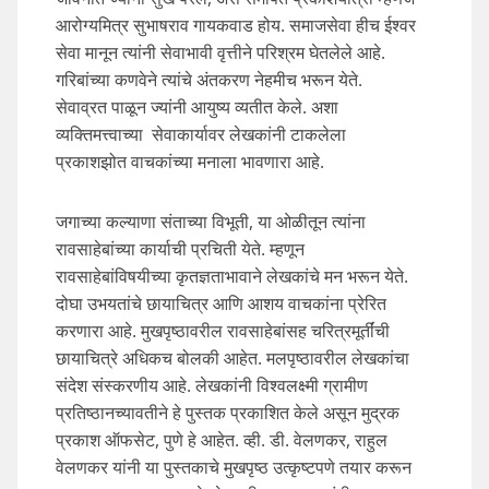
आरोग्यमित्र सुभाषराव गायकवाड होय. समाजसेवा हीच ईश्वर
सेवा मानून त्यांनी सेवाभावी वृत्तीने परिश्रम घेतलेले आहे.
गरिबांच्या कणवेने त्यांचे अंतकरण नेहमीच भरून येते.
सेवाव्रत पाळून ज्यांनी आयुष्य व्यतीत केले. अशा
व्यक्तिमत्त्वाच्या सेवाकार्यावर लेखकांनी टाकलेला
प्रकाशझोत वाचकांच्या मनाला भावणारा आहे.
जगाच्या कल्याणा संताच्या विभूती, या ओळीतून त्यांना
रावसाहेबांच्या कार्याची प्रचिती येते. म्हणून
रावसाहेबांविषयीच्या कृतज्ञताभावाने लेखकांचे मन भरून येते.
दोघा उभयतांचे छायाचित्र आणि आशय वाचकांना प्रेरित
करणारा आहे. मुखपृष्ठावरील रावसाहेबांसह चरित्रमूर्तींची
छायाचित्रे अधिकच बोलकी आहेत. मलपृष्ठावरील लेखकांचा
संदेश संस्करणीय आहे. लेखकांनी विश्वलक्ष्मी ग्रामीण
प्रतिष्ठानच्यावतीने हे पुस्तक प्रकाशित केले असून मुद्रक
प्रकाश ऑफसेट, पुणे हे आहेत. व्ही. डी. वेलणकर, राहुल
वेलणकर यांनी या पुस्तकाचे मुखपृष्ठ उत्कृष्टपणे तयार करून