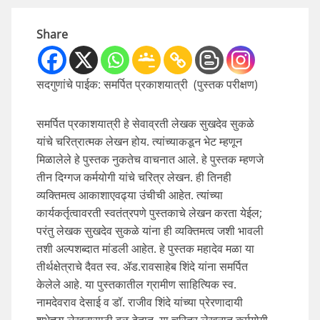
Share
सदगुणांचे पाईक: समर्पित प्रकाशयात्री (पुस्तक परीक्षण)
समर्पित प्रकाशयात्री हे सेवाव्रती लेखक सुखदेव सुकळे
यांचे चरित्रात्मक लेखन होय. त्यांच्याकडून भेट म्हणून
मिळालेले हे पुस्तक नुकतेच वाचनात आले. हे पुस्तक म्हणजे
तीन दिग्गज कर्मयोगी यांचे चरित्र लेखन. ही तिनही
व्यक्तिमत्व आकाशाएवढ्या उंचीची आहेत. त्यांच्या
कार्यकर्तृत्वावरती स्वतंत्रपणे पुस्तकाचे लेखन करता येईल;
परंतु लेखक सुखदेव सुकळे यांना ही व्यक्तिमत्व जशी भावली
तशी अल्पशब्दात मांडली आहेत. हे पुस्तक महादेव मळा या
तीर्थक्षेत्राचे दैवत स्व. ॲड.रावसाहेब शिंदे यांना समर्पित
केलेले आहे. या पुस्तकातील ग्रामीण साहित्यिक स्व.
नामदेवराव देसाई व डॉ. राजीव शिंदे यांच्या प्रेरणादायी
शुभेच्छा लेखनासाठी बळ देतात. या चरित्र लेखनात कर्मयोगी