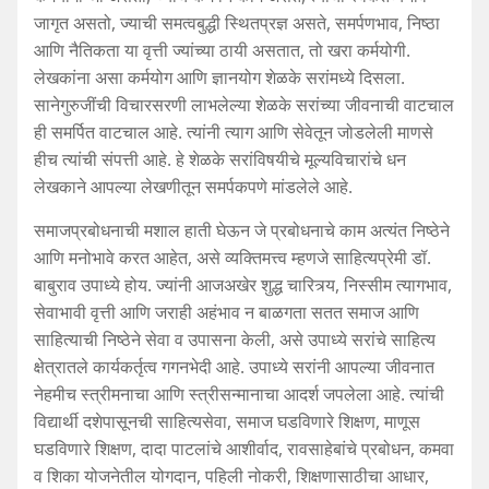
जागृत असतो, ज्याची समत्वबुद्धी स्थितप्रज्ञ असते, समर्पणभाव, निष्ठा
आणि नैतिकता या वृत्ती ज्यांच्या ठायी असतात, तो खरा कर्मयोगी.
लेखकांना असा कर्मयोग आणि ज्ञानयोग शेळके सरांमध्ये दिसला.
सानेगुरुजींची विचारसरणी लाभलेल्या शेळके सरांच्या जीवनाची वाटचाल
ही समर्पित वाटचाल आहे. त्यांनी त्याग आणि सेवेतून जोडलेली माणसे
हीच त्यांची संपत्ती आहे. हे शेळके सरांविषयीचे मूल्यविचारांचे धन
लेखकाने आपल्या लेखणीतून समर्पकपणे मांडलेले आहे.
समाजप्रबोधनाची मशाल हाती घेऊन जे प्रबोधनाचे काम अत्यंत निष्ठेने
आणि मनोभावे करत आहेत, असे व्यक्तिमत्त्व म्हणजे साहित्यप्रेमी डॉ.
बाबुराव उपाध्ये होय. ज्यांनी आजअखेर शुद्ध चारित्र्य, निस्सीम त्यागभाव,
सेवाभावी वृत्ती आणि जराही अहंभाव न बाळगता सतत समाज आणि
साहित्याची निष्ठेने सेवा व उपासना केली, असे उपाध्ये सरांचे साहित्य
क्षेत्रातले कार्यकर्तृत्व गगनभेदी आहे. उपाध्ये सरांनी आपल्या जीवनात
नेहमीच स्त्रीमनाचा आणि स्त्रीसन्मानाचा आदर्श जपलेला आहे. त्यांची
विद्यार्थी दशेपासूनची साहित्यसेवा, समाज घडविणारे शिक्षण, माणूस
घडविणारे शिक्षण, दादा पाटलांचे आशीर्वाद, रावसाहेबांचे प्रबोधन, कमवा
व शिका योजनेतील योगदान, पहिली नोकरी, शिक्षणासाठीचा आधार,