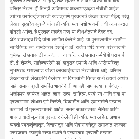
नुकतेच वाचनात आले. हे पुस्तक म्हणजे तीन दिग्गज कर्मयोगी यांचे
चरित्र लेखन. ही तिनही व्यक्तिमत्व आकाशाएवढ्या उंचीची आहेत.
त्यांच्या कार्यकर्तृत्वावरती स्वतंत्रपणे पुस्तकाचे लेखन करता येईल; परंतु
लेखक सुखदेव सुकळे यांना ही व्यक्तिमत्व जशी भावली तशी अल्पशब्दात
मांडली आहेत. हे पुस्तक महादेव मळा या तीर्थक्षेत्राचे दैवत स्व.
ॲड.रावसाहेब शिंदे यांना समर्पित केलेले आहे. या पुस्तकातील ग्रामीण
साहित्यिक स्व. नामदेवराव देसाई व डॉ. राजीव शिंदे यांच्या प्रेरणादायी
शुभेच्छा लेखनासाठी बळ देतात. या चरित्र लेखनात कर्मयोगी प्राचार्य
टी. ई. शेळके, साहित्यप्रेमी डॉ. बाबुराव उपाध्ये आणि आरोग्यमित्र
सुभाषराव गायकवाड यांच्या कार्यकर्तृत्वाचा लेखाजोखा आहे. चरित्र
लेखनासाठी लेखकांनी केलेल्या या दिग्गजांची निवड सार्थ ठरावी अशीच
आहे. समाजाप्रती समर्पित भावनेने ती आजही आपापल्या कार्यक्षेत्रात
अखंडपणे कार्यरत आहेत. ज्ञान, सत्य, साहित्य, प्रबोधन आणि सेवा या
प्रकाशाच्या शोधात पूर्ण निष्ठेने, चिकाटीने आणि एकाग्रतेने प्रवास
करणारी ही प्रकाशयात्री आहेत. सतत सकारात्मक, नैतिक आणि
मानवतावादी मूल्यांचा पुरस्कार केलेली ही व्यक्तिमत्व आहेत. अशाच
व्यक्ती स्वकर्तृत्वातून, विचारातून आणि सेवाभावनेतून समाजात प्रकाश
पसरवतात. त्यामुळे खऱ्याअर्थाने ते प्रकाशाचे प्रवासी ठरतात.