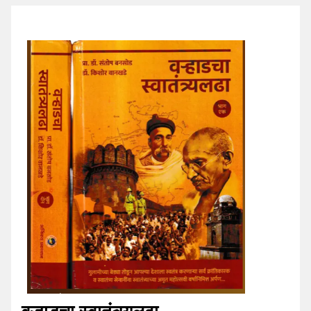
वऱ्हाडचा स्वातंत्र्यलढा