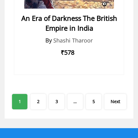
An Era of Darkness The British
Empire in India
By
Shashi Tharoor
₹578
Posts
1
2
3
…
5
Next
pagination