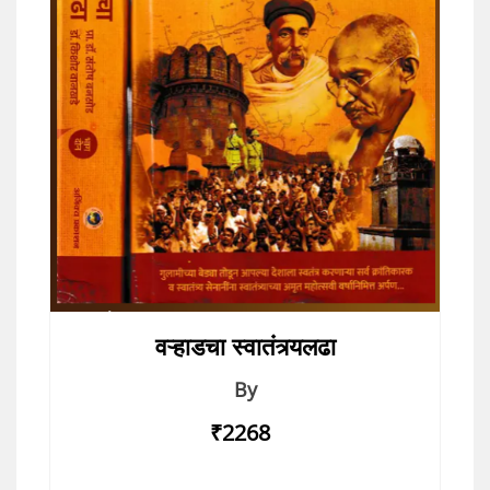
वऱ्हाडचा स्वातंत्र्यलढा
By
₹2268