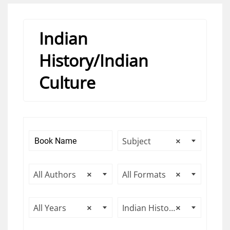
Indian
History/Indian
Culture
Subject
×
All Authors
×
All Formats
×
All Years
×
Indian History/Indian Culture
×