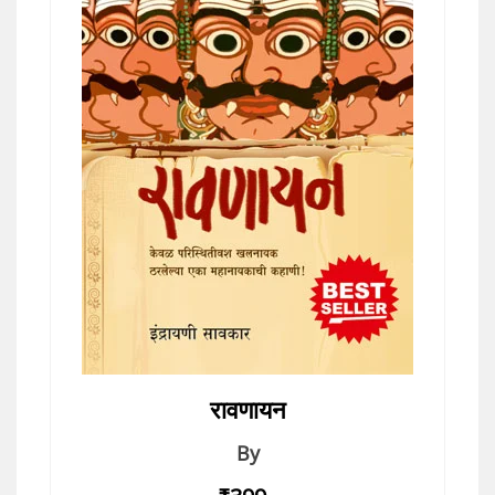
रावणायन
By