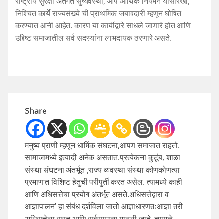
राष्ट्रीय सुरक्षा अंतर्गत सुष्यवस्था, आप आर्थिक नियमन यांसारखी,
निश्चित कार्ये राज्यसंख्ये ची प्राथमिक जबाबदारी म्हणून घोषित
करण्यात आनी आहेत. कारण या कार्यीद्वारे साधले जाणारे होत आणि
उद्दिष्ट समाजातील सर्व सदस्यांना लाभदायक ठरणारे असते.
Share
मनुष्य प्राणी म्हणून धार्मिक संघटना,आपण समाजात राहतो.
सामाजामध्ये इत्यादी अनेक असतात.प्रत्येकना कुटूंब, शाळा
संस्था संघटना अंतर्भूत ,राज्य व्यवस्था संस्था कोणकोणत्या
प्रमाणात विशिष्ट हेतुची परीपुर्ती करत असेल. त्यामध्ये काही
आणि अधिसत्तेचा प्रयोग अंतर्भूत असते.अधिसत्तेद्वारा व
आज्ञापालन’ हा संबंध दर्शविला जातो आज्ञाधारणतःआज्ञा तरी
अधिसत्तेला रास्त आणि सर्वसामान्य मानली जाते, त्यामुळे