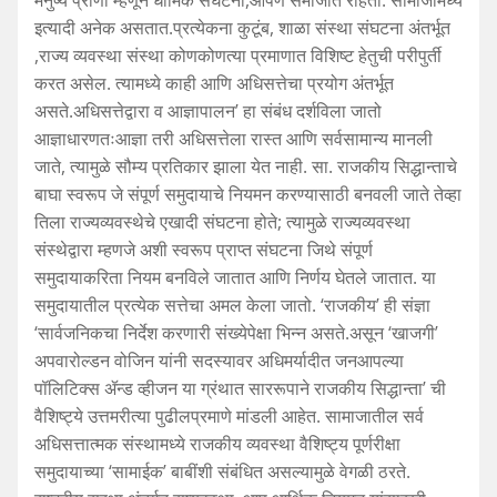
मनुष्य प्राणी म्हणून धार्मिक संघटना,आपण समाजात राहतो. सामाजामध्ये
इत्यादी अनेक असतात.प्रत्येकना कुटूंब, शाळा संस्था संघटना अंतर्भूत
,राज्य व्यवस्था संस्था कोणकोणत्या प्रमाणात विशिष्ट हेतुची परीपुर्ती
करत असेल. त्यामध्ये काही आणि अधिसत्तेचा प्रयोग अंतर्भूत
असते.अधिसत्तेद्वारा व आज्ञापालन’ हा संबंध दर्शविला जातो
आज्ञाधारणतःआज्ञा तरी अधिसत्तेला रास्त आणि सर्वसामान्य मानली
जाते, त्यामुळे सौम्य प्रतिकार झाला येत नाही. सा. राजकीय सिद्धान्ताचे
बाघा स्वरूप जे संपूर्ण समुदायाचे नियमन करण्यासाठी बनवली जाते तेव्हा
तिला राज्यव्यवस्थेचे एखादी संघटना होते; त्यामुळे राज्यव्यवस्था
संस्थेद्वारा म्हणजे अशी स्वरूप प्राप्त संघटना जिथे संपूर्ण
समुदायाकरिता नियम बनविले जातात आणि निर्णय घेतले जातात. या
समुदायातील प्रत्येक सत्तेचा अमल केला जातो. ‘राजकीय’ ही संज्ञा
‘सार्वजनिकचा निर्देश करणारी संख्येपेक्षा भिन्न असते.असून ‘खाजगी’
अपवारोल्डन वोजिन यांनी सदस्यावर अधिमर्यादीत जनआपल्या
पॉलिटिक्स ॲन्ड व्हीजन या ग्रंथात साररूपाने राजकीय सिद्धान्ता’ ची
वैशिष्ट्ये उत्तमरीत्या पुढीलप्रमाणे मांडली आहेत. सामाजातील सर्व
अधिसत्तात्मक संस्थामध्ये राजकीय व्यवस्था वैशिष्ट्य पूर्णरीक्षा
समुदायाच्या ‘सामाईक’ बाबींशी संबंधित असल्यामुळे वेगळी ठरते.