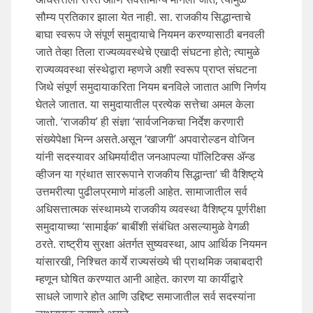
सौम्य प्रतिकार झाला येत नाही. सा. राजकीय सिद्धान्ताचे
बाघा स्वरूप जे संपूर्ण समुदायाचे नियमन करण्यासाठी बनवली
जाते तेव्हा तिला राज्यव्यवस्थेचे एखादी संघटना होते; त्यामुळे
राज्यव्यवस्था संस्थेद्वारा म्हणजे अशी स्वरूप प्राप्त संघटना
जिथे संपूर्ण समुदायाकरिता नियम बनविले जातात आणि निर्णय
घेतले जातात. या समुदायातील प्रत्येक सत्तेचा अमल केला
जातो. ‘राजकीय’ ही संज्ञा ‘सार्वजनिकचा निर्देश करणारी
संख्येपेक्षा भिन्न असते.असून ‘खाजगी’ अपवारोल्डन वोजिन
यांनी सदस्यावर अधिमर्यादीत जनआपल्या पॉलिटिक्स ॲन्ड
व्हीजन या ग्रंथात साररूपाने राजकीय सिद्धान्ता’ ची वैशिष्ट्ये
उत्तमरीत्या पुढीलप्रमाणे मांडली आहेत. सामाजातील सर्व
अधिसत्तात्मक संस्थामध्ये राजकीय व्यवस्था वैशिष्ट्य पूर्णरीक्षा
समुदायाच्या ‘सामाईक’ बाबींशी संबंधित असल्यामुळे वेगळी
ठरते. राष्ट्रीय सुरक्षा अंतर्गत सुष्यवस्था, आप आर्थिक नियमन
यांसारखी, निश्चित कार्ये राज्यसंख्ये ची प्राथमिक जबाबदारी
म्हणून घोषित करण्यात आनी आहेत. कारण या कार्यीद्वारे
साधले जाणारे होत आणि उद्दिष्ट समाजातील सर्व सदस्यांना