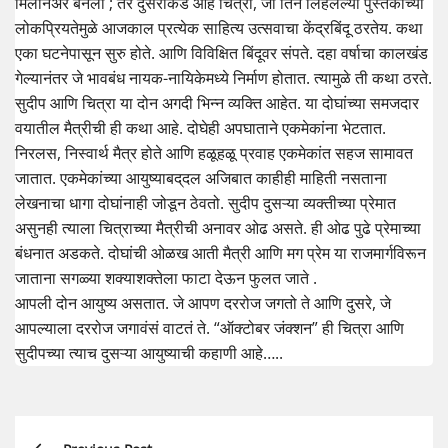
मिलेनिअर बनला ; तर दुसरीकडे आहे चित्रा, जी तिनं लिहलेल्या पुस्तकांच्या
लोकप्रियतेमुळे आजकाल प्रत्येक साहित्य उत्सवाचा केंद्रबिंदू ठरतेय. कथा
एका घटनेपासून सुरु होते. आणि विविक्षित बिंदूवर संपते. दहा वर्षाचा कालखंड
गेल्यानंतर जे भावबंध नायक-नायिकेमध्ये निर्माण होतात. त्यामुळे ती कथा ठरते.
सुदीप आणि चित्रा या दोन अगदी भिन्न व्यक्ति आहेत. या दोघांच्या समजदार
वयातील मैत्रीची ही कथा आहे. दोघेही अपघाताने एकमेकांना भेटतात.
निरलस, निस्वार्थ मैत्र होते आणि हळूहळू प्रवाह एकमेकांत सहज सामावत
जातात. एकमेकांच्या आयुष्याबद्‌दल अजिबात काहीही माहिती नसताना
लेखनाचा धागा दोघांनाही जोडून ठेवतो. सुदीप दुसऱ्या व्यक्तीच्या प्रेमात
असुनही त्याला चित्राच्या मैत्रीची अनावर ओढ असते. ही ओढ पुढे प्रेमाच्या
बंधनात अडकते. दोघांची ओळख आती मैत्री आणि मग प्रेम या राजमार्गविरून
जाताना सगळ्या शक्याशक्तेला फाटा देऊन फुलत जाते .
आपली दोन आयुष्य असतात. जे आपण दररोज जगतो ते आणि दुसरे, जे
आपल्याला दररोज जगावंसं वाटतं ते. “ऑक्टोबर जंक्शन” ही चित्रा आणि
सुदीपच्या त्याच दुसऱ्या आयुष्याची कहाणी आहे…..