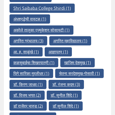
Shri Saibaba College Shirdi
(1)
अंधश्रद्धेची वावटळ
(1)
अकोले तालुका एज्युकेशन सोसायटी
(1)
अगस्ति ग्रंथालय
(3)
अगस्ति महाविद्यालय
(1)
आ. ह. साळुंखे
(1)
आज्ञापत्र
(1)
कळसुबाईचा शिखरयात्री
(1)
खाजिम देशमुख
(1)
घिगे सारिका मुरलीधर
(1)
चेतना सरदेशमुख-गोसावी
(1)
डॉ. किरण जाधव
(1)
डॉ. रंजना कदम
(3)
डॉ. विजय भगत
(2)
डॉ. सुनील शिंदे
(1)
डॉ राजेंद्र भारुड
(2)
डॉ सुनील शिंदे
(1)