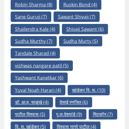
Robin Sharma
(8)
Ruskin Bond
(4)
Sane Guruji
(7)
Sawant Shivaji
(7)
Shailendra Kale
(4)
Shivaji Sawant
(6)
Sudha Murthy
(7)
Sudha Murty
(5)
Tandale Sharad
(4)
vishwas nangare patil
(5)
Yashwant Kanetkar
(6)
Yuval Noah Harari
(4)
खांडेकर वि. स.
(10)
डॉ. आ.ह. साळुंखे
(4)
देसाई रणजित
(6)
पाटील विश्वास
(5)
पु.ल.देशपांडे
(9)
मिटकॉन
(7)
वि. स. खांडेकर
(5)
विश्वास नागरे पाटील
(4)