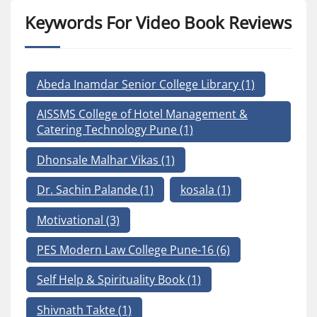
Keywords For Video Book Reviews
Abeda Inamdar Senior College Library
(1)
AISSMS College of Hotel Management &
Catering Technology Pune
(1)
Dhonsale Malhar Vikas
(1)
Dr. Sachin Palande
(1)
kosala
(1)
Motivational
(3)
PES Modern Law College Pune-16
(6)
Self Help & Spirituality Book
(1)
Shivnath Takte
(1)