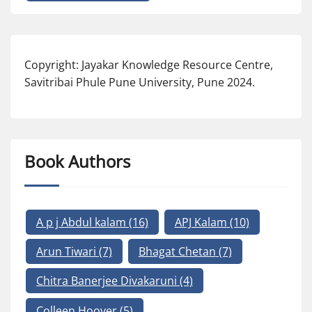
Copyright: Jayakar Knowledge Resource Centre,
Savitribai Phule Pune University, Pune 2024.
Book Authors
A p j Abdul kalam
(16)
APJ Kalam
(10)
Arun Tiwari
(7)
Bhagat Chetan
(7)
Chitra Banerjee Divakaruni
(4)
Colleen Hoover
(5)