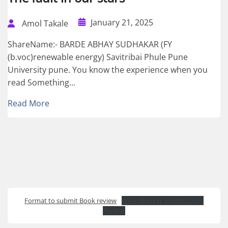
January 21, 2025
Amol Takale
ShareName:- BARDE ABHAY SUDHAKAR (FY
(b.voc)renewable energy) Savitribai Phule Pune
University pune. You know the experience when you
read Something...
Read More
Format to submit Book review
Book REVIEW SUBMISSION
Format