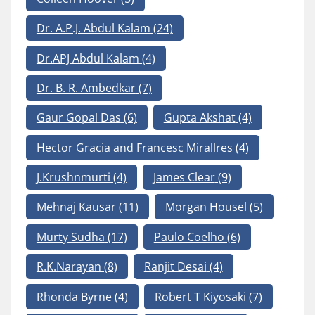
Dr. A.P.J. Abdul Kalam
(24)
Dr.APJ Abdul Kalam
(4)
Dr. B. R. Ambedkar
(7)
Gaur Gopal Das
(6)
Gupta Akshat
(4)
Hector Gracia and Francesc Mirallres
(4)
J.Krushnmurti
(4)
James Clear
(9)
Mehnaj Kausar
(11)
Morgan Housel
(5)
Murty Sudha
(17)
Paulo Coelho
(6)
R.K.Narayan
(8)
Ranjit Desai
(4)
Rhonda Byrne
(4)
Robert T Kiyosaki
(7)