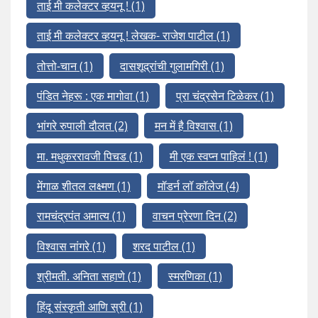
ताई मी कलेक्टर व्हयनू !
(1)
ताई मी कलेक्टर व्हयनू ! लेखक- राजेश पाटील
(1)
तोत्तो-चान
(1)
दासशूद्रांची गुलामगिरी
(1)
पंडित नेहरू : एक मागोवा
(1)
प्रा चंद्रसेन टिळेकर
(1)
भांगरे रुपाली दौलत
(2)
मन में है विश्वास
(1)
मा. मधुकररावजी पिचड
(1)
मी एक स्वप्न पाहिलं !
(1)
मेंगाळ शीतल लक्ष्मण
(1)
मॉडर्न लॉ कॉलेज
(4)
रामचंद्रपंत अमात्य
(1)
वाचन प्रेरणा दिन
(2)
विश्वास नांगरे
(1)
शरद पाटील
(1)
श्रीमती. अनिता सहाणे
(1)
स्मरणिका
(1)
हिंदू संस्कृती आणि स्री
(1)