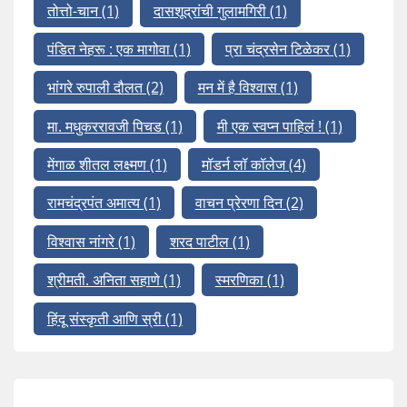
तोत्तो-चान
(1)
दासशूद्रांची गुलामगिरी
(1)
पंडित नेहरू : एक मागोवा
(1)
प्रा चंद्रसेन टिळेकर
(1)
भांगरे रुपाली दौलत
(2)
मन में है विश्वास
(1)
मा. मधुकररावजी पिचड
(1)
मी एक स्वप्न पाहिलं !
(1)
मेंगाळ शीतल लक्ष्मण
(1)
मॉडर्न लॉ कॉलेज
(4)
रामचंद्रपंत अमात्य
(1)
वाचन प्रेरणा दिन
(2)
विश्वास नांगरे
(1)
शरद पाटील
(1)
श्रीमती. अनिता सहाणे
(1)
स्मरणिका
(1)
हिंदू संस्कृती आणि स्री
(1)