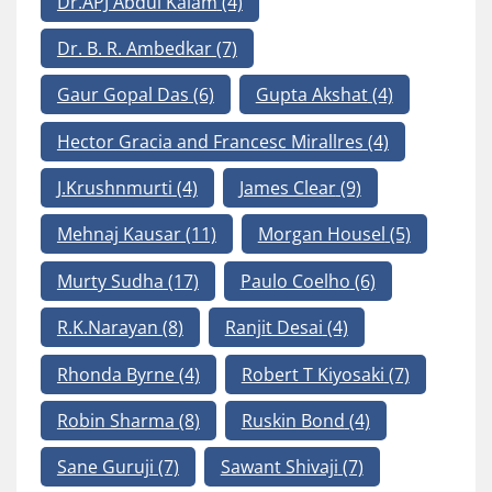
Dr.APJ Abdul Kalam
(4)
Dr. B. R. Ambedkar
(7)
Gaur Gopal Das
(6)
Gupta Akshat
(4)
Hector Gracia and Francesc Mirallres
(4)
J.Krushnmurti
(4)
James Clear
(9)
Mehnaj Kausar
(11)
Morgan Housel
(5)
Murty Sudha
(17)
Paulo Coelho
(6)
R.K.Narayan
(8)
Ranjit Desai
(4)
Rhonda Byrne
(4)
Robert T Kiyosaki
(7)
Robin Sharma
(8)
Ruskin Bond
(4)
Sane Guruji
(7)
Sawant Shivaji
(7)