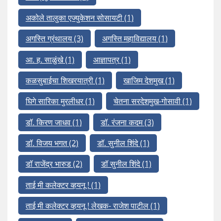
अकोले तालुका एज्युकेशन सोसायटी
(1)
अगस्ति ग्रंथालय
(3)
अगस्ति महाविद्यालय
(1)
आ. ह. साळुंखे
(1)
आज्ञापत्र
(1)
कळसुबाईचा शिखरयात्री
(1)
खाजिम देशमुख
(1)
घिगे सारिका मुरलीधर
(1)
चेतना सरदेशमुख-गोसावी
(1)
डॉ. किरण जाधव
(1)
डॉ. रंजना कदम
(3)
डॉ. विजय भगत
(2)
डॉ. सुनील शिंदे
(1)
डॉ राजेंद्र भारुड
(2)
डॉ सुनील शिंदे
(1)
ताई मी कलेक्टर व्हयनू !
(1)
ताई मी कलेक्टर व्हयनू ! लेखक- राजेश पाटील
(1)