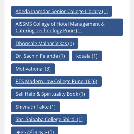
Abeda Inamdar Senior College Library
(1)
AISSMS College of Hotel Management &
Catering Technology Pune
(1)
Dhonsale Malhar Vikas
(1)
Dr. Sachin Palande
(1)
kosala
(1)
Motivational
(3)
PES Modern Law College Pune-16
(6)
Self Help & Spirituality Book
(1)
Shivnath Takte
(1)
Shri Saibaba College Shirdi
(1)
अंधश्रद्धेची वावटळ
(1)