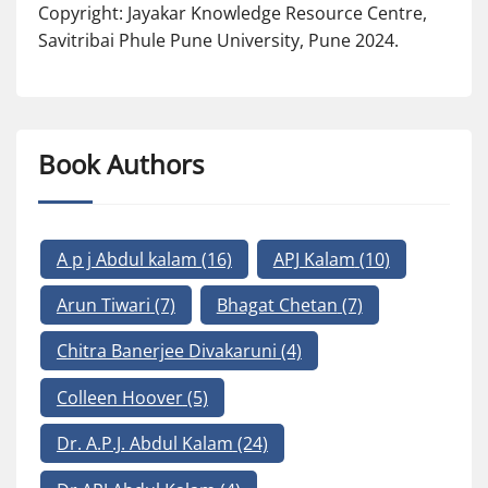
Copyright: Jayakar Knowledge Resource Centre,
Savitribai Phule Pune University, Pune 2024.
Book Authors
A p j Abdul kalam
(16)
APJ Kalam
(10)
Arun Tiwari
(7)
Bhagat Chetan
(7)
Chitra Banerjee Divakaruni
(4)
Colleen Hoover
(5)
Dr. A.P.J. Abdul Kalam
(24)