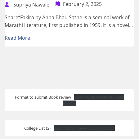
February 2, 2025
Supriya Nawale
Share“Fakira by Anna Bhau Sathe is a seminal work of
Marathi literature, first published in 1959. It is a novel...
Read More
Format to submit Book review
Book REVIEW SUBMISSION
Format
College List (2)
List of Book Review Coordinators