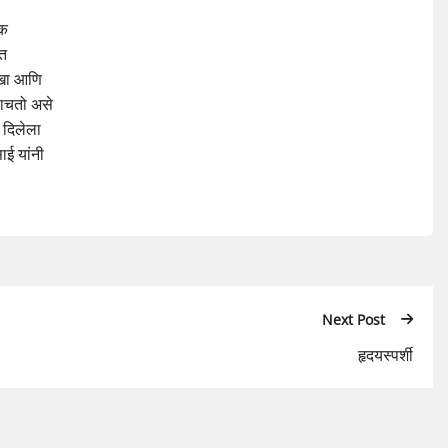
एक
ेत
रखा आणि
वाचतो असे
 दिलेला
ाई यांनी
Next Post
हृदयस्पर्शी