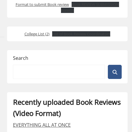
Format to submit Book review
Book REVIEW SUBMISSION
Format
College List (2)
List of Book Review Coordinators
Search
Recently uploaded Book Reviews
(Video Format)
EVERYTHING ALL AT ONCE