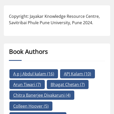
Copyright: Jayakar Knowledge Resource Centre,
Savitribai Phule Pune University, Pune 2024.
Book Authors
A p j Abdul kalam
(16)
APJ Kalam
(10)
Arun Tiwari
(7)
Bhagat Chetan
(7)
Chitra Banerjee Divakaruni
(4)
Colleen Hoover
(5)