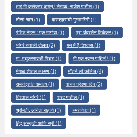
ताई मी कलेक्टर व्हयनू ! लेखक- राजेश पाटील
(1)
तोत्तो-चान
(1)
दासशूद्रांची गुलामगिरी
(1)
पंडित नेहरू : एक मागोवा
(1)
प्रा चंद्रसेन टिळेकर
(1)
भांगरे रुपाली दौलत
(2)
मन में है विश्वास
(1)
मा. मधुकररावजी पिचड
(1)
मी एक स्वप्न पाहिलं !
(1)
मेंगाळ शीतल लक्ष्मण
(1)
मॉडर्न लॉ कॉलेज
(4)
रामचंद्रपंत अमात्य
(1)
वाचन प्रेरणा दिन
(2)
विश्वास नांगरे
(1)
शरद पाटील
(1)
श्रीमती. अनिता सहाणे
(1)
स्मरणिका
(1)
हिंदू संस्कृती आणि स्री
(1)