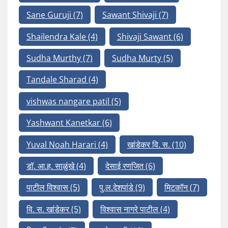
Sane Guruji
(7)
Sawant Shivaji
(7)
Shailendra Kale
(4)
Shivaji Sawant
(6)
Sudha Murthy
(7)
Sudha Murty
(5)
Tandale Sharad
(4)
vishwas nangare patil
(5)
Yashwant Kanetkar
(6)
Yuval Noah Harari
(4)
खांडेकर वि. स.
(10)
डॉ. आ.ह. साळुंखे
(4)
देसाई रणजित
(6)
पाटील विश्वास
(5)
पु.ल.देशपांडे
(9)
मिटकॉन
(7)
वि. स. खांडेकर
(5)
विश्वास नागरे पाटील
(4)