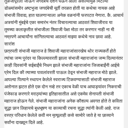
तुळजापूरला जाऊन जगदंबेचे दर्शन घेऊन आला असल्यामुळे मिटल्या
डोळ्यांसमोर अष्टभुजा जगदंबेची मूर्ती तरळत होती या कथेचा नायक आहे
संभाजी विवाद्य, हात घालणाऱ्याला अनेक वळनांनी फरपटत नेणारा. कै. आचार्य
अत्र्यांनी मुंबईचे एका समारंभ नंतर विचारल्याचा आठवतं शिवाजीराव या
तुमच्या कलाकृतीत संभाजीला शिवाजी पेक्षा मोठा तर करणार नाही ना मी
नम्रपणे आचार्यांना सांगितल्याचा आठवतं माझ्या कथेचे नाव छावा आहे.
सारांश
छत्रपती संभाजी महाराज हे शिवाजी महाराजांसारखेच थोर राज्यकर्ते होते
त्यांचा जन्म पुरंदर या किल्ल्यावरती झाला संभाजी महाराजांना जन्म दिल्यानंतर
काही दिवसांनी सईबाईंचे निधन झाले संभाजी महाराजांना जिजाबाईंनी आईचे
प्रेम दिल की त्याच्या पावलांवरती पाऊल ठेवून संभाजी महाराज मोठे झाले.
आपल्या पित्याने स्थापन केलेले स्वराज्य टिकवण्यासाठी संभाजी महाराज
अतोनात झटत होते एक दोन नव्हे तर एकाच वेळी पाच आघाड्यांवर निकराची
पंजेफाड करणारे मराठ्यांच्या इतिहासातील असे एकमेव सेनापती संभाजी
महाराज होऊन गेले. संभाजी महाराजांना अनेक कौशल्य अवगत होते ते कविता
सुद्धा छान लिहायचे बुधभूषण या काव्याची रचना सुद्धा त्यांनी केली आहे. राज
वस्त्र परिधान केलेले कवी मन मृत्यूलाही कसे सामोरे जाते हे या छाव्याने
सर्वांना दाखवून दिले आहे.