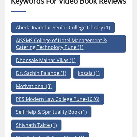
Keywords For Video Book Reviews
Abeda Inamdar Senior College Library
(1)
AISSMS College of Hotel Management &
Catering Technology Pune
(1)
Dhonsale Malhar Vikas
(1)
Dr. Sachin Palande
(1)
kosala
(1)
Motivational
(3)
PES Modern Law College Pune-16
(6)
Self Help & Spirituality Book
(1)
Shivnath Takte
(1)