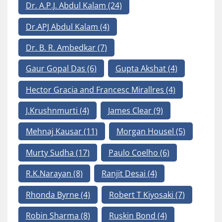
Dr. A.P.J. Abdul Kalam
(24)
Dr.APJ Abdul Kalam
(4)
Dr. B. R. Ambedkar
(7)
Gaur Gopal Das
(6)
Gupta Akshat
(4)
Hector Gracia and Francesc Mirallres
(4)
J.Krushnmurti
(4)
James Clear
(9)
Mehnaj Kausar
(11)
Morgan Housel
(5)
Murty Sudha
(17)
Paulo Coelho
(6)
R.K.Narayan
(8)
Ranjit Desai
(4)
Rhonda Byrne
(4)
Robert T Kiyosaki
(7)
Robin Sharma
(8)
Ruskin Bond
(4)