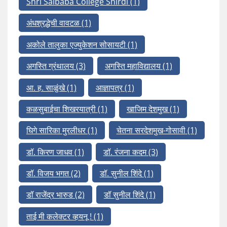
Shri Saibaba College Shirdi
(1)
अंधश्रद्धेची वावटळ
(1)
अकोले तालुका एज्युकेशन सोसायटी
(1)
अगस्ति ग्रंथालय
(3)
अगस्ति महाविद्यालय
(1)
आ. ह. साळुंखे
(1)
आज्ञापत्र
(1)
कळसुबाईचा शिखरयात्री
(1)
खाजिम देशमुख
(1)
घिगे सारिका मुरलीधर
(1)
चेतना सरदेशमुख-गोसावी
(1)
डॉ. किरण जाधव
(1)
डॉ. रंजना कदम
(3)
डॉ. विजय भगत
(2)
डॉ. सुनील शिंदे
(1)
डॉ राजेंद्र भारुड
(2)
डॉ सुनील शिंदे
(1)
ताई मी कलेक्टर व्हयनू !
(1)