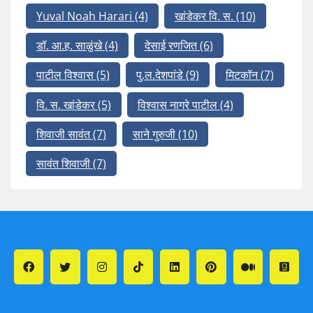
Yuval Noah Harari
(4)
खांडेकर वि. स.
(10)
डॉ. आ.ह. साळुंखे
(4)
देसाई रणजित
(6)
पाटील विश्वास
(5)
पु.ल.देशपांडे
(9)
मिटकॉन
(7)
वि. स. खांडेकर
(5)
विश्वास नागरे पाटील
(4)
शिवाजी सावंत
(7)
साने गुरुजी
(10)
सावंत शिवाजी
(7)