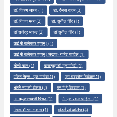
डॉ. किरण जाधव
(1)
डॉ. रंजना कदम
(3)
डॉ. विजय भगत
(2)
डॉ. सुनील शिंदे
(1)
डॉ राजेंद्र भारुड
(2)
डॉ सुनील शिंदे
(1)
ताई मी कलेक्टर व्हयनू !
(1)
ताई मी कलेक्टर व्हयनू ! लेखक- राजेश पाटील
(1)
तोत्तो-चान
(1)
दासशूद्रांची गुलामगिरी
(1)
पंडित नेहरू : एक मागोवा
(1)
प्रा चंद्रसेन टिळेकर
(1)
भांगरे रुपाली दौलत
(2)
मन में है विश्वास
(1)
मा. मधुकररावजी पिचड
(1)
मी एक स्वप्न पाहिलं !
(1)
मेंगाळ शीतल लक्ष्मण
(1)
मॉडर्न लॉ कॉलेज
(4)