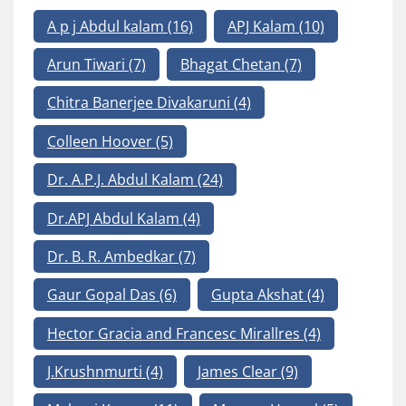
A p j Abdul kalam
(16)
APJ Kalam
(10)
Arun Tiwari
(7)
Bhagat Chetan
(7)
Chitra Banerjee Divakaruni
(4)
Colleen Hoover
(5)
Dr. A.P.J. Abdul Kalam
(24)
Dr.APJ Abdul Kalam
(4)
Dr. B. R. Ambedkar
(7)
Gaur Gopal Das
(6)
Gupta Akshat
(4)
Hector Gracia and Francesc Mirallres
(4)
J.Krushnmurti
(4)
James Clear
(9)