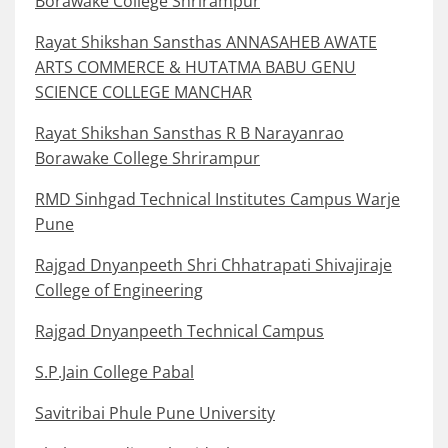
Borawake College Shrirampur
Rayat Shikshan Sansthas ANNASAHEB AWATE
ARTS COMMERCE & HUTATMA BABU GENU
SCIENCE COLLEGE MANCHAR
Rayat Shikshan Sansthas R B Narayanrao
Borawake College Shrirampur
RMD Sinhgad Technical Institutes Campus Warje
Pune
Rajgad Dnyanpeeth Shri Chhatrapati Shivajiraje
College of Engineering
Rajgad Dnyanpeeth Technical Campus
S.P.Jain College Pabal
Savitribai Phule Pune University