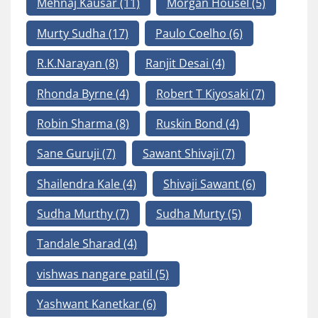
Mehnaj Kausar
(11)
Morgan Housel
(5)
Murty Sudha
(17)
Paulo Coelho
(6)
R.K.Narayan
(8)
Ranjit Desai
(4)
Rhonda Byrne
(4)
Robert T Kiyosaki
(7)
Robin Sharma
(8)
Ruskin Bond
(4)
Sane Guruji
(7)
Sawant Shivaji
(7)
Shailendra Kale
(4)
Shivaji Sawant
(6)
Sudha Murthy
(7)
Sudha Murty
(5)
Tandale Sharad
(4)
vishwas nangare patil
(5)
Yashwant Kanetkar
(6)