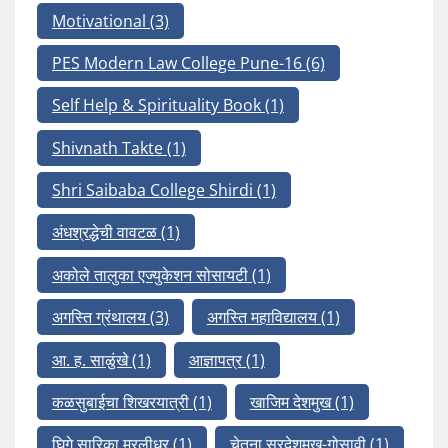
Motivational
(3)
PES Modern Law College Pune-16
(6)
Self Help & Spirituality Book
(1)
Shivnath Takte
(1)
Shri Saibaba College Shirdi
(1)
अंधश्रद्धेची वावटळ
(1)
अकोले तालुका एज्युकेशन सोसायटी
(1)
अगस्ति ग्रंथालय
(3)
अगस्ति महाविद्यालय
(1)
आ. ह. साळुंखे
(1)
आज्ञापत्र
(1)
कळसुबाईचा शिखरयात्री
(1)
खाजिम देशमुख
(1)
घिगे सारिका मुरलीधर
(1)
चेतना सरदेशमुख-गोसावी
(1)