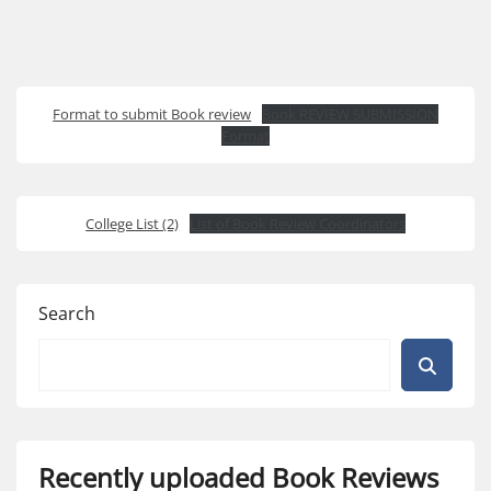
Format to submit Book review
Book REVIEW SUBMISSION
Format
College List (2)
List of Book Review Coordinators
Search
Recently uploaded Book Reviews