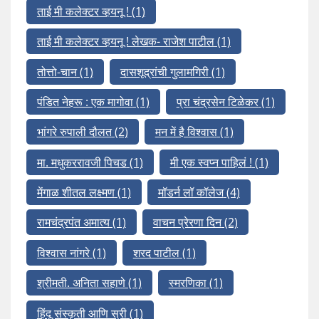
ताई मी कलेक्टर व्हयनू !
(1)
ताई मी कलेक्टर व्हयनू ! लेखक- राजेश पाटील
(1)
तोत्तो-चान
(1)
दासशूद्रांची गुलामगिरी
(1)
पंडित नेहरू : एक मागोवा
(1)
प्रा चंद्रसेन टिळेकर
(1)
भांगरे रुपाली दौलत
(2)
मन में है विश्वास
(1)
मा. मधुकररावजी पिचड
(1)
मी एक स्वप्न पाहिलं !
(1)
मेंगाळ शीतल लक्ष्मण
(1)
मॉडर्न लॉ कॉलेज
(4)
रामचंद्रपंत अमात्य
(1)
वाचन प्रेरणा दिन
(2)
विश्वास नांगरे
(1)
शरद पाटील
(1)
श्रीमती. अनिता सहाणे
(1)
स्मरणिका
(1)
हिंदू संस्कृती आणि स्री
(1)