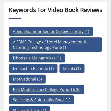
Keywords For Video Book Reviews
Abeda Inamdar Senior College Library
(1)
AISSMS College of Hotel Management &
Catering Technology Pune
(1)
Dhonsale Malhar Vikas
(1)
Dr. Sachin Palande
(1)
kosala
(1)
Motivational
(3)
PES Modern Law College Pune-16
(6)
Self Help & Spirituality Book
(1)
Shivnath Takte
(1)