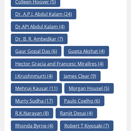
Colleen Hoover
(5)
Dr. A.P.J. Abdul Kalam
(24)
Dr.APJ Abdul Kalam
(4)
Dr. B. R. Ambedkar
(7)
Gaur Gopal Das
(6)
Gupta Akshat
(4)
Hector Gracia and Francesc Mirallres
(4)
J.Krushnmurti
(4)
James Clear
(9)
Mehnaj Kausar
(11)
Morgan Housel
(5)
Murty Sudha
(17)
Paulo Coelho
(6)
R.K.Narayan
(8)
Ranjit Desai
(4)
Rhonda Byrne
(4)
Robert T Kiyosaki
(7)