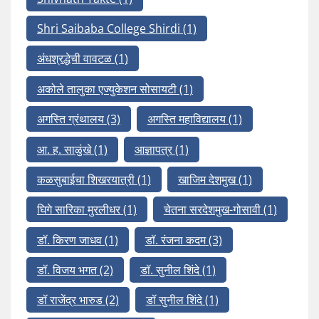
Shri Saibaba College Shirdi
(1)
अंधश्रद्धेची वावटळ
(1)
अकोले तालुका एज्युकेशन सोसायटी
(1)
अगस्ति ग्रंथालय
(3)
अगस्ति महाविद्यालय
(1)
आ. ह. साळुंखे
(1)
आज्ञापत्र
(1)
कळसुबाईचा शिखरयात्री
(1)
खाजिम देशमुख
(1)
घिगे सारिका मुरलीधर
(1)
चेतना सरदेशमुख-गोसावी
(1)
डॉ. किरण जाधव
(1)
डॉ. रंजना कदम
(3)
डॉ. विजय भगत
(2)
डॉ. सुनील शिंदे
(1)
डॉ राजेंद्र भारुड
(2)
डॉ सुनील शिंदे
(1)