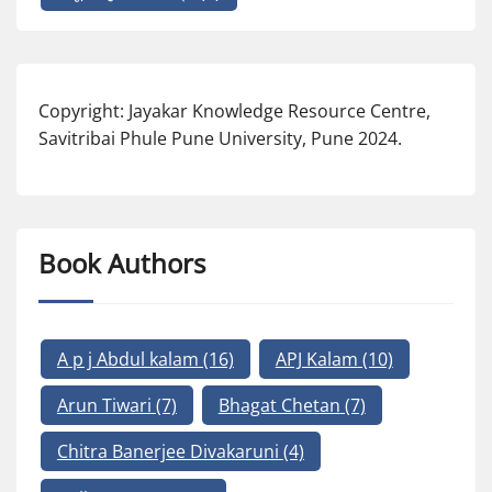
Copyright: Jayakar Knowledge Resource Centre,
Savitribai Phule Pune University, Pune 2024.
Book Authors
A p j Abdul kalam
(16)
APJ Kalam
(10)
Arun Tiwari
(7)
Bhagat Chetan
(7)
Chitra Banerjee Divakaruni
(4)