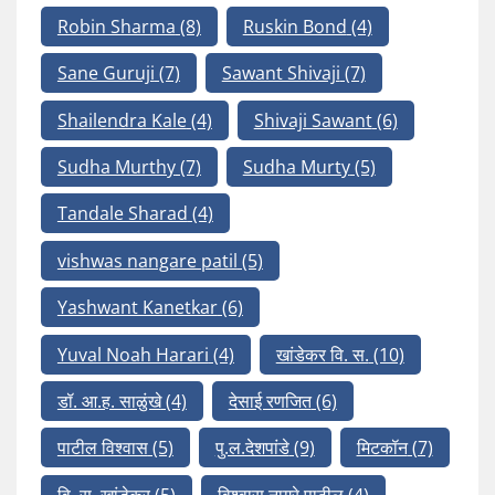
Robin Sharma
(8)
Ruskin Bond
(4)
Sane Guruji
(7)
Sawant Shivaji
(7)
Shailendra Kale
(4)
Shivaji Sawant
(6)
Sudha Murthy
(7)
Sudha Murty
(5)
Tandale Sharad
(4)
vishwas nangare patil
(5)
Yashwant Kanetkar
(6)
Yuval Noah Harari
(4)
खांडेकर वि. स.
(10)
डॉ. आ.ह. साळुंखे
(4)
देसाई रणजित
(6)
पाटील विश्वास
(5)
पु.ल.देशपांडे
(9)
मिटकॉन
(7)
वि. स. खांडेकर
(5)
विश्वास नागरे पाटील
(4)