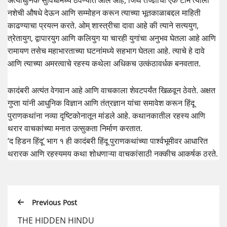
अत्याधुनिक सुविधांमध्ये ठेवण्यात आले आहे, जिथे तज्ज्ञांची एक टीम त्याला
नशेची औषधे देऊन आणि सम्मोहन करून त्याच्या भूतकाळाबद्दल माहिती
काढण्याचा प्रयत्न करते. ओम् शास्त्रीचा दावा आहे की त्याने सत्ययुग,
त्रेतायुग, द्वापारयुग आणि कलियुग या चारही युगांचा अनुभव घेतला आहे आणि
रामायण तसेच महाभारताच्या घटनांमध्ये सहभाग घेतला आहे. त्याचे हे दावे
आणि त्याच्या अमरत्वाचे रहस्य कथेला अधिकच उत्कंठावर्धक बनवतात.
कादंबरी अत्यंत वेगवान आहे आणि वाचकाला शेवटपर्यंत खिळवून ठेवते. अक्षत
गुप्ता यांनी आधुनिक विज्ञान आणि तंत्रज्ञान यांचा समावेश करून हिंदू
पुराणकथांना नव्या दृष्टिकोनातून मांडले आहे. कथानकातील रहस्य आणि
थरार वाचकांच्या मनात उत्सुकता निर्माण करतात.
‘द हिडन हिंदू’ भाग १ ही कादंबरी हिंदू पुराणकथांच्या पार्श्वभूमीवर आधारित
थरारक आणि रहस्यमय कथा शोधणाऱ्या वाचकांसाठी नक्कीच आकर्षक ठरते.
Previous Post
THE HIDDEN HINDU