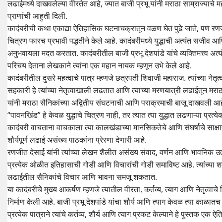
लढाईमध्ये दाखवलेल्या वीरतेत आहे, ज्यात बाजी प्रभू यांनी मराठा साम्राज्याचे 
प्राणांची आहुती दिली.
कादंबरीची कथा एकाद्या ऐतिहासिक घटनाचक्रातून वळण घेत पुढे जाते, पण रण
चित्रण फारच प्रभावी पद्धतीने केले आहे. कादंबरीमध्ये युद्धाची अत्यंत सजीव आण
अनुभवायला मदत करतात. कादंबरीतील बाजी प्रभू देशपांडे यांचे व्यक्तिमत्त्व अत्यंत
परिचय देताना लेखकाने त्यांना एक महान नायक म्हणून उभे केले आहे.
कादंबरीतील दुसरे महत्वाचे पात्र म्हणजे छत्रपती शिवाजी महाराज. त्यांच्या नेत
सहकारी हे त्यांच्या नेतृत्वाखाली लढतात आणि त्याच्या मरणयात्री लढाईतून मरा
यांनी मराठा सैनिकांच्या अद्वितीय संघटनाची आणि पराक्रमाची बाजू दाखवली आह
“पावनखिंड” हे केवळ युद्धाचे चित्रण नाही, तर त्यात त्या युद्धात लढणाऱ्या प्रत्य
कादंबरी वाचताना वाचकाला त्या कालखंडाच्या मानसिकतेचे आणि संघर्षाचे साक्षात्कार
शौर्यपूर्ण लढाई असंख्य पाठकांना प्रेरणा देणारी आहे.
रणजीत देसाई यांनी त्यांच्या लेखन शैलीत असंख्य संवाद, वर्णन आणि भावनिक 
प्रत्येक ओळीत इतिहासाची गोडी आणि विचारांची गोडी समाविष्ट आहे. त्यांच्या शब्द
लढाईतील सैनिकांचे विचार आणि भावना समजू शकतात.
या कादंबरीचे मुख्य आकर्षण म्हणजे त्यातील वीरता, कर्तव्य, त्याग आणि नेतृत्वाच
निर्माण केली आहे. बाजी प्रभू देशपांडे यांचा शौर्य आणि त्याग केवळ त्या काळातच 
प्रत्येक पात्राने त्यांचे कर्तव्य, शौर्य आणि त्याग प्रकट केल्याने हे पुस्तक एक ऐ