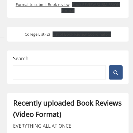
Format to submit Book review
Book REVIEW SUBMISSION
Format
College List (2)
List of Book Review Coordinators
Search
Recently uploaded Book Reviews
(Video Format)
EVERYTHING ALL AT ONCE