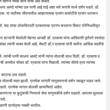
 म्हणजे नेमके काय याचा अर्थ कळते.
 आमटे यांच्या एक पत्नी आई ताई अशा सर्व रूपांचे सार्थ दर्शन घडते. डॉ.
बाबा. या सर्वांच्या जीवनातील आव्हानात्मक प्रसंग कसोटीचे प्रसंग थरारून
 डॉ. मंदा यांचा लोकबिरादरी प्रकल्पाचा प्रारंभ करताना बिकट परिस्थितीतून
ाना साऱ्यांनी घेतलेली मेहनत आजही डॉ. प्रकाश यांना आदिवासी पूर्णपणे स्वतंत्र
ेक्षा त्यांनी व्यक्त केली आहे. शेवटी डॉ.र प्रकाश यांनी सर्वांना आर्थिक मदतीचे
े. त्यांची पत्नी साधना आमटे यांनी त्यांना मोलाची साथ दिली. डॉ. प्रकाश व
ची अनमोल सोबत डॉ. प्रकाश यांना मिळाली. त्यांच्या सेवेचे व्रत त्यांच्या
वर काटाच उभा राहतो.
यांना मोलाची मदत झाली. प्रत्येक भागांती माणूसपणाचे दर्शन जवळून घडत जाते.
हतो. प्रत्येक भागात बोलकी छायाचित्रे आहेत.
करणाऱ्या या कुटुंबाची निस्वार्थ सेवा माणुसकीचे दर्शन घडवते. आपल्या क्षुल्लक
ठरतो.
िकाणी दानपेठ्या नक्की भरतील.