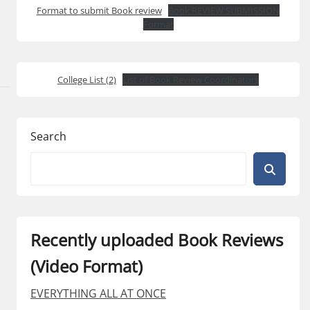
Format to submit Book review
Book REVIEW SUBMISSION
Format
College List (2)
List of Book Review Coordinators
Search
Recently uploaded Book Reviews
(Video Format)
EVERYTHING ALL AT ONCE