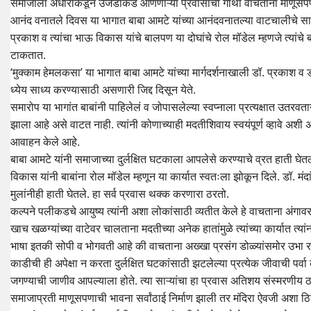
समाजाला अंधाराकडून उजेडाकडे आणणाऱ्या प्रवासाची गाथा वाचताना माणूसपण
आनंद वनातले दिवस या भागात बाबा आमटे यांच्या आनंदवनातल्या वाटचालीचे साधना
प्रकाश व त्यांचा भाऊ विकास यांचे बालपण या दोघांचे रोल मॉडेल म्हणजे त्यांचे 
टाकतात.
‘मुक्काम हेमलकसा’ या भागात बाबा आमटे यांच्या मार्गदर्शनाखाली डॉ. प्रकाश व
ध्येय साध्य करण्यासाठी असणारी जिद्द दिसून येते.
समारोप या भागांत बाबांनी पाहिलेलं व जोपासलेल्या स्वप्नाला प्रत्यक्षात उतरवत
झाला आहे असे वाटत नाही. त्यांनी कोणाच्याही मदतीशिवाय स्वयंपूर्ण व्हावे अशी अप
आवाहन केले आहे.
बाबा आमटे यांनी समाजाच्या दुर्लक्षित घटकाला आपलेसे करण्याचे व्रत हाती घेतल
विकास यांनी बाबांना रोल मॉडेल म्हणून या कार्यात स्वतःला झोकून दिले. डॉ. मंदां
मुलांनीही हाती घेतले. हा सर्व प्रवास थक्क करणारा ठरतो.
कल्पने पलीकडचे आयुष्य त्यांनी अशा लोकांसाठी व्यतीत केले हे वाचताना अंगा
खाच खळग्यांच्या वाटेवर चालताना मदतीच्या अनेक हातांमुळे त्यांच्या कार्यात त्
भाषा इतकी सोपी व भोगवती आहे की वाचताना अख्खा प्रसंग डोळ्यांसमोर उभा रा
काडीची ही अपेक्षा न करता दुर्लक्षित घटकांसाठी झटलेल्या प्रत्येक जीवाची पर्वा 
जगण्याची जाणीव आपल्याला होते. त्या साऱ्यांचा हा प्रवास अतिशय संस्मरणीय 
समाजाप्रती माणूसपणाची भावना सर्वांठाई निर्माण झाली तर मंदिरा ऐवजी अशा ठ