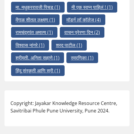
मा. मधुकररावजी पिचड
(1)
मी एक स्वप्न पाहिलं !
(1)
मेंगाळ शीतल लक्ष्मण
(1)
मॉडर्न लॉ कॉलेज
(4)
रामचंद्रपंत अमात्य
(1)
वाचन प्रेरणा दिन
(2)
विश्वास नांगरे
(1)
शरद पाटील
(1)
श्रीमती. अनिता सहाणे
(1)
स्मरणिका
(1)
हिंदू संस्कृती आणि स्री
(1)
Copyright: Jayakar Knowledge Resource Centre,
Savitribai Phule Pune University, Pune 2024.