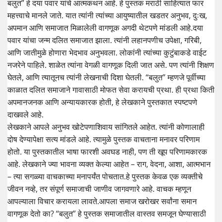
बलुत” हे दया पवार यांचे आत्मकथन आहे. हे पुस्तक मराठी साहित्यात फार
महत्त्वाचे मानले जाते. यात त्यांनी त्यांच्या आयुष्यातील खडतर अनुभव, दुःख,
अपमान आणि समाजात मिळालेली वागणूक अगदी थेटपणे मांडली आहे.दया
पवार यांचा जन्म दलित समाजात झाला. त्यांनी लहानपणीच उपेक्षा, गरिबी,
आणि जातीमुळे होणारा भेदभाव अनुभवला. लोकांनी त्यांच्या कुटुंबाकडे वाईट
नजरेने पाहिले. शाळेत त्यांना वेगळी वागणूक दिली जात असे. पण त्यांनी शिक्षण
घेतले, आणि त्यातूनच त्यांनी लेखनाची दिशा घेतली. “बलुत” म्हणजे पूर्वीच्या
काळात दलित समाजाने गावासाठी मोफत सेवा करायची प्रथा. ही प्रथा किती
अपमानजनक आणि अन्यायकारक होती, हे लेखकाने पुस्तकात स्पष्टपणे
दाखवले आहे.
लेखकाने आपले अनुभव खोटेपणाशिवाय सांगितले आहेत. त्यांनी कोणालाही
दोष देण्यापेक्षा सत्य मांडले आहे. त्यामुळे पुस्तक वाचताना मनावर परिणाम
होतो. या पुस्तकातील भाषा फारशी अवघड नाही, पण ती खूप परिणामकारक
आहे. लेखकाने ज्या भावना व्यक्त केल्या आहेत – राग, वेदना, आशा, आत्मभान
– त्या सगळ्या वाचकाच्या मनापर्यंत पोचतात.हे पुस्तक केवळ एक व्यक्तीचे
जीवन नव्हे, तर संपूर्ण समाजाची जाणीव जागवणारे आहे. वाचक म्हणून
आपल्याला विचार करायला लावते.आपला समाज खरोखर सर्वांना समान
वागणूक देतो का? “बलुत” हे पुस्तक समाजातील वास्तव समजून घेण्यासाठी