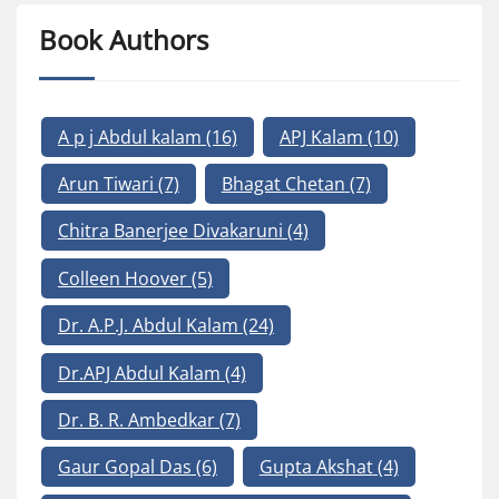
Book Authors
A p j Abdul kalam
(16)
APJ Kalam
(10)
Arun Tiwari
(7)
Bhagat Chetan
(7)
Chitra Banerjee Divakaruni
(4)
Colleen Hoover
(5)
Dr. A.P.J. Abdul Kalam
(24)
Dr.APJ Abdul Kalam
(4)
Dr. B. R. Ambedkar
(7)
Gaur Gopal Das
(6)
Gupta Akshat
(4)