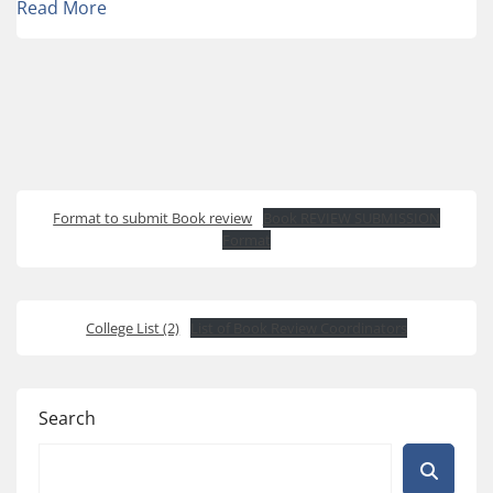
Read More
Format to submit Book review
Book REVIEW SUBMISSION
Format
College List (2)
List of Book Review Coordinators
Search