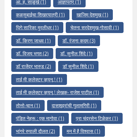
आ. ह. साळुंखे
(1)
आज्ञापत्र
(1)
कळसुबाईचा शिखरयात्री
(1)
खाजिम देशमुख
(1)
घिगे सारिका मुरलीधर
(1)
चेतना सरदेशमुख-गोसावी
(1)
डॉ. किरण जाधव
(1)
डॉ. रंजना कदम
(3)
डॉ. विजय भगत
(2)
डॉ. सुनील शिंदे
(1)
डॉ राजेंद्र भारुड
(2)
डॉ सुनील शिंदे
(1)
ताई मी कलेक्टर व्हयनू !
(1)
ताई मी कलेक्टर व्हयनू ! लेखक- राजेश पाटील
(1)
तोत्तो-चान
(1)
दासशूद्रांची गुलामगिरी
(1)
पंडित नेहरू : एक मागोवा
(1)
प्रा चंद्रसेन टिळेकर
(1)
भांगरे रुपाली दौलत
(2)
मन में है विश्वास
(1)