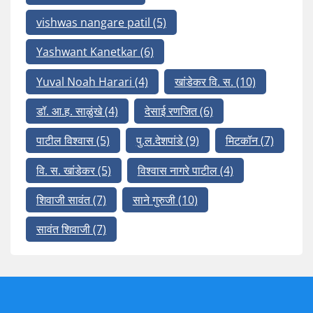
vishwas nangare patil
(5)
Yashwant Kanetkar
(6)
Yuval Noah Harari
(4)
खांडेकर वि. स.
(10)
डॉ. आ.ह. साळुंखे
(4)
देसाई रणजित
(6)
पाटील विश्वास
(5)
पु.ल.देशपांडे
(9)
मिटकॉन
(7)
वि. स. खांडेकर
(5)
विश्वास नागरे पाटील
(4)
शिवाजी सावंत
(7)
साने गुरुजी
(10)
सावंत शिवाजी
(7)