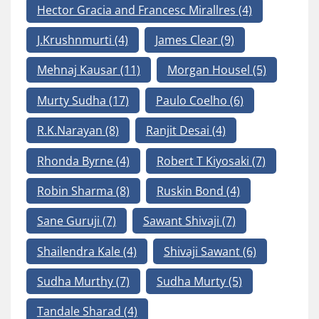
Hector Gracia and Francesc Mirallres
(4)
J.Krushnmurti
(4)
James Clear
(9)
Mehnaj Kausar
(11)
Morgan Housel
(5)
Murty Sudha
(17)
Paulo Coelho
(6)
R.K.Narayan
(8)
Ranjit Desai
(4)
Rhonda Byrne
(4)
Robert T Kiyosaki
(7)
Robin Sharma
(8)
Ruskin Bond
(4)
Sane Guruji
(7)
Sawant Shivaji
(7)
Shailendra Kale
(4)
Shivaji Sawant
(6)
Sudha Murthy
(7)
Sudha Murty
(5)
Tandale Sharad
(4)