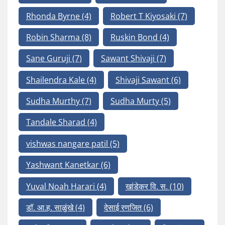
Rhonda Byrne
(4)
Robert T Kiyosaki
(7)
Robin Sharma
(8)
Ruskin Bond
(4)
Sane Guruji
(7)
Sawant Shivaji
(7)
Shailendra Kale
(4)
Shivaji Sawant
(6)
Sudha Murthy
(7)
Sudha Murty
(5)
Tandale Sharad
(4)
vishwas nangare patil
(5)
Yashwant Kanetkar
(6)
Yuval Noah Harari
(4)
खांडेकर वि. स.
(10)
डॉ. आ.ह. साळुंखे
(4)
देसाई रणजित
(6)