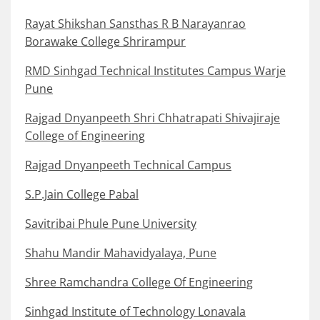
Rayat Shikshan Sansthas R B Narayanrao
Borawake College Shrirampur
RMD Sinhgad Technical Institutes Campus Warje
Pune
Rajgad Dnyanpeeth Shri Chhatrapati Shivajiraje
College of Engineering
Rajgad Dnyanpeeth Technical Campus
S.P.Jain College Pabal
Savitribai Phule Pune University
Shahu Mandir Mahavidyalaya, Pune
Shree Ramchandra College Of Engineering
Sinhgad Institute of Technology Lonavala