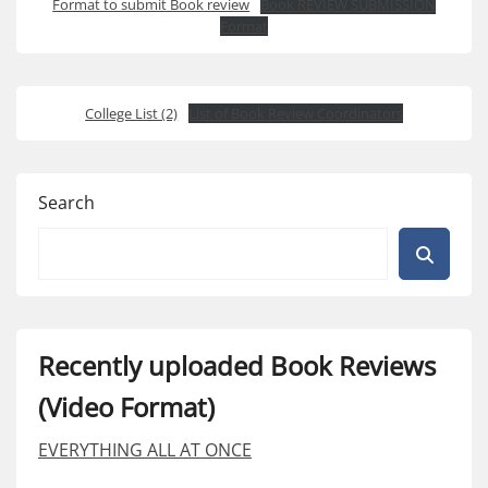
Format to submit Book review
Book REVIEW SUBMISSION
Format
College List (2)
List of Book Review Coordinators
Search
Recently uploaded Book Reviews
(Video Format)
EVERYTHING ALL AT ONCE