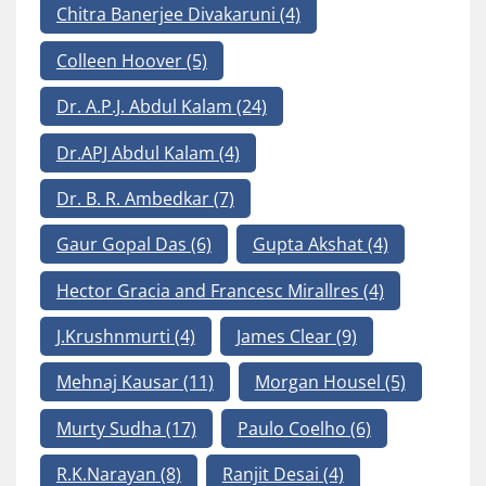
Chitra Banerjee Divakaruni
(4)
Colleen Hoover
(5)
Dr. A.P.J. Abdul Kalam
(24)
Dr.APJ Abdul Kalam
(4)
Dr. B. R. Ambedkar
(7)
Gaur Gopal Das
(6)
Gupta Akshat
(4)
Hector Gracia and Francesc Mirallres
(4)
J.Krushnmurti
(4)
James Clear
(9)
Mehnaj Kausar
(11)
Morgan Housel
(5)
Murty Sudha
(17)
Paulo Coelho
(6)
R.K.Narayan
(8)
Ranjit Desai
(4)