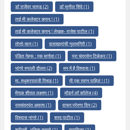
डॉ राजेंद्र भारुड
(2)
डॉ सुनील शिंदे
(1)
ताई मी कलेक्टर व्हयनू !
(1)
ताई मी कलेक्टर व्हयनू ! लेखक- राजेश पाटील
(1)
तोत्तो-चान
(1)
दासशूद्रांची गुलामगिरी
(1)
पंडित नेहरू : एक मागोवा
(1)
प्रा चंद्रसेन टिळेकर
(1)
भांगरे रुपाली दौलत
(2)
मन में है विश्वास
(1)
मा. मधुकररावजी पिचड
(1)
मी एक स्वप्न पाहिलं !
(1)
मेंगाळ शीतल लक्ष्मण
(1)
मॉडर्न लॉ कॉलेज
(4)
रामचंद्रपंत अमात्य
(1)
वाचन प्रेरणा दिन
(2)
विश्वास नांगरे
(1)
शरद पाटील
(1)
श्रीमती. अनिता सहाणे
(1)
स्मरणिका
(1)