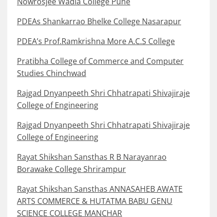
Nowrosjee Wadia College Pune
PDEAs Shankarrao Bhelke College Nasarapur
PDEA’s Prof.Ramkrishna More A.C.S College
Pratibha College of Commerce and Computer
Studies Chinchwad
Rajgad Dnyanpeeth Shri Chhatrapati Shivajiraje
College of Engineering
Rajgad Dnyanpeeth Shri Chhatrapati Shivajiraje
College of Engineering
Rayat Shikshan Sansthas R B Narayanrao
Borawake College Shrirampur
Rayat Shikshan Sansthas ANNASAHEB AWATE
ARTS COMMERCE & HUTATMA BABU GENU
SCIENCE COLLEGE MANCHAR