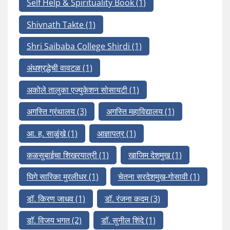
Self Help & Spirituality Book
(1)
Shivnath Takte
(1)
Shri Saibaba College Shirdi
(1)
अंधश्रद्धेची वावटळ
(1)
अकोले तालुका एज्युकेशन सोसायटी
(1)
अगस्ति ग्रंथालय
(3)
अगस्ति महाविद्यालय
(1)
आ. ह. साळुंखे
(1)
आज्ञापत्र
(1)
कळसुबाईचा शिखरयात्री
(1)
खाजिम देशमुख
(1)
घिगे सारिका मुरलीधर
(1)
चेतना सरदेशमुख-गोसावी
(1)
डॉ. किरण जाधव
(1)
डॉ. रंजना कदम
(3)
डॉ. विजय भगत
(2)
डॉ. सुनील शिंदे
(1)