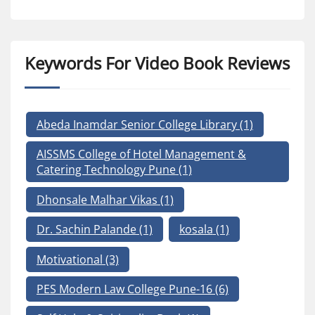
Keywords For Video Book Reviews
Abeda Inamdar Senior College Library
(1)
AISSMS College of Hotel Management &
Catering Technology Pune
(1)
Dhonsale Malhar Vikas
(1)
Dr. Sachin Palande
(1)
kosala
(1)
Motivational
(3)
PES Modern Law College Pune-16
(6)