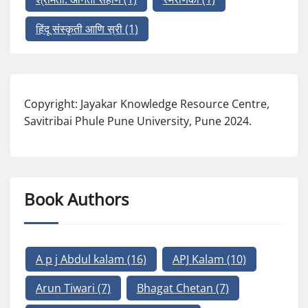
हिंदू संस्कृती आणि स्री
(1)
Copyright: Jayakar Knowledge Resource Centre,
Savitribai Phule Pune University, Pune 2024.
Book Authors
A p j Abdul kalam
(16)
APJ Kalam
(10)
Arun Tiwari
(7)
Bhagat Chetan
(7)