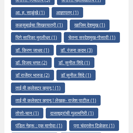
आ. ह. साळुंखे
(1)
आज्ञापत्र
(1)
कळसुबाईचा शिखरयात्री
(1)
खाजिम देशमुख
(1)
घिगे सारिका मुरलीधर
(1)
चेतना सरदेशमुख-गोसावी
(1)
डॉ. किरण जाधव
(1)
डॉ. रंजना कदम
(3)
डॉ. विजय भगत
(2)
डॉ. सुनील शिंदे
(1)
डॉ राजेंद्र भारुड
(2)
डॉ सुनील शिंदे
(1)
ताई मी कलेक्टर व्हयनू !
(1)
ताई मी कलेक्टर व्हयनू ! लेखक- राजेश पाटील
(1)
तोत्तो-चान
(1)
दासशूद्रांची गुलामगिरी
(1)
पंडित नेहरू : एक मागोवा
(1)
प्रा चंद्रसेन टिळेकर
(1)