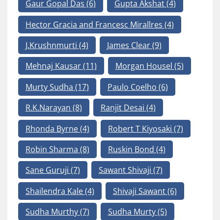
Gaur Gopal Das
(6)
Gupta Akshat
(4)
Hector Gracia and Francesc Mirallres
(4)
J.Krushnmurti
(4)
James Clear
(9)
Mehnaj Kausar
(11)
Morgan Housel
(5)
Murty Sudha
(17)
Paulo Coelho
(6)
R.K.Narayan
(8)
Ranjit Desai
(4)
Rhonda Byrne
(4)
Robert T Kiyosaki
(7)
Robin Sharma
(8)
Ruskin Bond
(4)
Sane Guruji
(7)
Sawant Shivaji
(7)
Shailendra Kale
(4)
Shivaji Sawant
(6)
Sudha Murthy
(7)
Sudha Murty
(5)