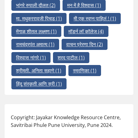
भांगरे रुपाली दौलत
(2)
मन में है विश्वास
(1)
मा. मधुकररावजी पिचड
(1)
मी एक स्वप्न पाहिलं !
(1)
मेंगाळ शीतल लक्ष्मण
(1)
मॉडर्न लॉ कॉलेज
(4)
रामचंद्रपंत अमात्य
(1)
वाचन प्रेरणा दिन
(2)
विश्वास नांगरे
(1)
शरद पाटील
(1)
श्रीमती. अनिता सहाणे
(1)
स्मरणिका
(1)
हिंदू संस्कृती आणि स्री
(1)
Copyright: Jayakar Knowledge Resource Centre,
Savitribai Phule Pune University, Pune 2024.