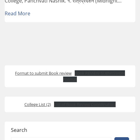
College, Panchvati Nashik. १. रात्रप्रदर्शन (Midnight...
Read More
Format to submit Book review
Book REVIEW SUBMISSION
Format
College List (2)
List of Book Review Coordinators
Search