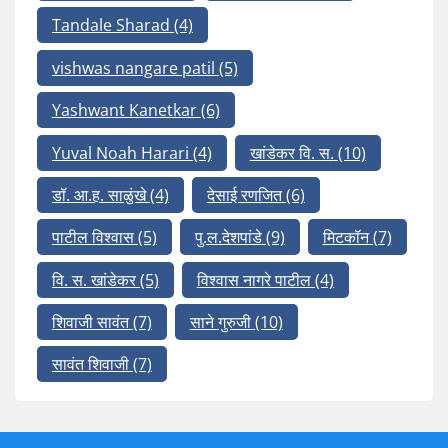
Tandale Sharad
(4)
vishwas nangare patil
(5)
Yashwant Kanetkar
(6)
Yuval Noah Harari
(4)
खांडेकर वि. स.
(10)
डॉ. आ.ह. साळुंखे
(4)
देसाई रणजित
(6)
पाटील विश्वास
(5)
पु.ल.देशपांडे
(9)
मिटकॉन
(7)
वि. स. खांडेकर
(5)
विश्वास नागरे पाटील
(4)
शिवाजी सावंत
(7)
साने गुरुजी
(10)
सावंत शिवाजी
(7)