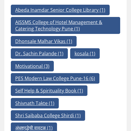
Abeda Inamdar Senior College Library
(1)
AISSMS College of Hotel Management &
Catering Technology Pune
(1)
Dhonsale Malhar Vikas
(1)
Dr. Sachin Palande
(1)
kosala
(1)
Motivational
(3)
PES Modern Law College Pune-16
(6)
Self Help & Spirituality Book
(1)
Shivnath Takte
(1)
Shri Saibaba College Shirdi
(1)
अंधश्रद्धेची वावटळ
(1)