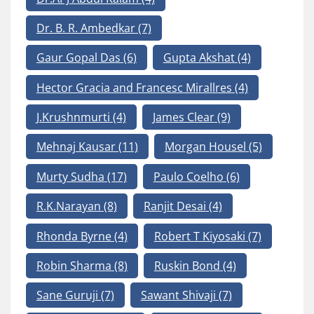
Dr. B. R. Ambedkar
(7)
Gaur Gopal Das
(6)
Gupta Akshat
(4)
Hector Gracia and Francesc Mirallres
(4)
J.Krushnmurti
(4)
James Clear
(9)
Mehnaj Kausar
(11)
Morgan Housel
(5)
Murty Sudha
(17)
Paulo Coelho
(6)
R.K.Narayan
(8)
Ranjit Desai
(4)
Rhonda Byrne
(4)
Robert T Kiyosaki
(7)
Robin Sharma
(8)
Ruskin Bond
(4)
Sane Guruji
(7)
Sawant Shivaji
(7)