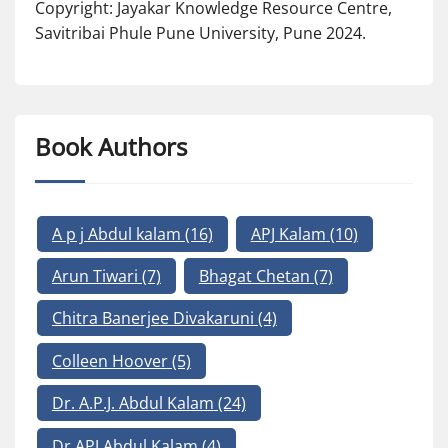
Copyright: Jayakar Knowledge Resource Centre,
Savitribai Phule Pune University, Pune 2024.
Book Authors
A p j Abdul kalam
(16)
APJ Kalam
(10)
Arun Tiwari
(7)
Bhagat Chetan
(7)
Chitra Banerjee Divakaruni
(4)
Colleen Hoover
(5)
Dr. A.P.J. Abdul Kalam
(24)
Dr.APJ Abdul Kalam
(4)