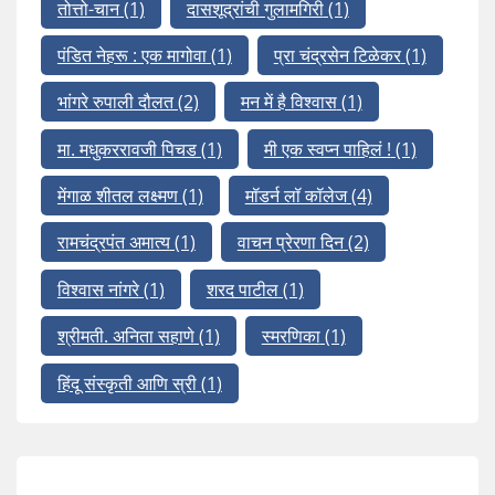
तोत्तो-चान
(1)
दासशूद्रांची गुलामगिरी
(1)
पंडित नेहरू : एक मागोवा
(1)
प्रा चंद्रसेन टिळेकर
(1)
भांगरे रुपाली दौलत
(2)
मन में है विश्वास
(1)
मा. मधुकररावजी पिचड
(1)
मी एक स्वप्न पाहिलं !
(1)
मेंगाळ शीतल लक्ष्मण
(1)
मॉडर्न लॉ कॉलेज
(4)
रामचंद्रपंत अमात्य
(1)
वाचन प्रेरणा दिन
(2)
विश्वास नांगरे
(1)
शरद पाटील
(1)
श्रीमती. अनिता सहाणे
(1)
स्मरणिका
(1)
हिंदू संस्कृती आणि स्री
(1)