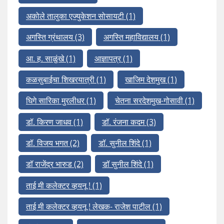
अकोले तालुका एज्युकेशन सोसायटी
(1)
अगस्ति ग्रंथालय
(3)
अगस्ति महाविद्यालय
(1)
आ. ह. साळुंखे
(1)
आज्ञापत्र
(1)
कळसुबाईचा शिखरयात्री
(1)
खाजिम देशमुख
(1)
घिगे सारिका मुरलीधर
(1)
चेतना सरदेशमुख-गोसावी
(1)
डॉ. किरण जाधव
(1)
डॉ. रंजना कदम
(3)
डॉ. विजय भगत
(2)
डॉ. सुनील शिंदे
(1)
डॉ राजेंद्र भारुड
(2)
डॉ सुनील शिंदे
(1)
ताई मी कलेक्टर व्हयनू !
(1)
ताई मी कलेक्टर व्हयनू ! लेखक- राजेश पाटील
(1)