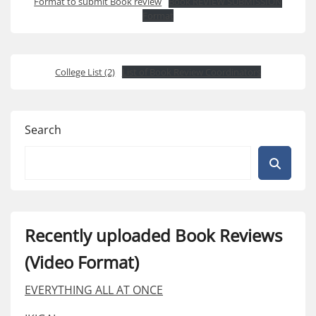
Format to submit Book review
Book REVIEW SUBMISSION
Format
College List (2)
List of Book Review Coordinators
Search
Recently uploaded Book Reviews
(Video Format)
EVERYTHING ALL AT ONCE