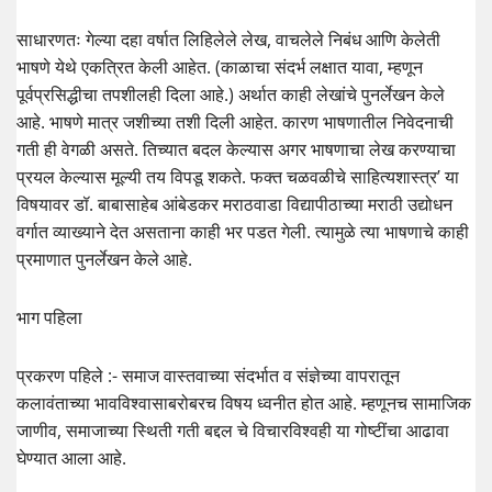
साधारणतः गेल्या दहा वर्षात लिहिलेले लेख, वाचलेले निबंध आणि केलेती
भाषणे येथे एकत्रित केली आहेत. (काळाचा संदर्भ लक्षात यावा, म्हणून
पूर्वप्रसिद्धीचा तपशीलही दिला आहे.) अर्थात काही लेखांचे पुनर्लेखन केले
आहे. भाषणे मात्र जशीच्या तशी दिली आहेत. कारण भाषणातील निवेदनाची
गती ही वेगळी असते. तिच्यात बदल केल्यास अगर भाषणाचा लेख करण्याचा
प्रयल केल्यास मूल्यी तय विपडू शकते. फक्त चळवळीचे साहित्यशास्त्र’ या
विषयावर डॉ. बाबासाहेब आंबेडकर मराठवाडा विद्यापीठाच्या मराठी उ‌द्योधन
वर्गात व्याख्याने देत असताना काही भर पडत गेली. त्यामुळे त्या भाषणाचे काही
प्रमाणात पुनर्लेखन केले आहे.
भाग पहिला
प्रकरण पहिले :- समाज वास्तवाच्या संदर्भात व संज्ञेच्या वापरातून
कलावंताच्या भावविश्वासाबरोबरच विषय ध्वनीत होत आहे. म्हणूनच सामाजिक
जाणीव, समाजाच्या स्थिती गती बद्दल चे विचारविश्वही या गोष्टींचा आढावा
घेण्यात आला आहे.