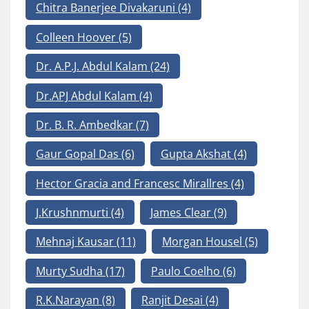
Chitra Banerjee Divakaruni
(4)
Colleen Hoover
(5)
Dr. A.P.J. Abdul Kalam
(24)
Dr.APJ Abdul Kalam
(4)
Dr. B. R. Ambedkar
(7)
Gaur Gopal Das
(6)
Gupta Akshat
(4)
Hector Gracia and Francesc Mirallres
(4)
J.Krushnmurti
(4)
James Clear
(9)
Mehnaj Kausar
(11)
Morgan Housel
(5)
Murty Sudha
(17)
Paulo Coelho
(6)
R.K.Narayan
(8)
Ranjit Desai
(4)