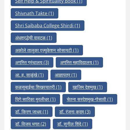
Self Help & Spirituality Book
(1)
Shivnath Takte
(1)
Shri Saibaba College Shirdi
(1)
अंधश्रद्धेची वावटळ
(1)
अकोले तालुका एज्युकेशन सोसायटी
(1)
अगस्ति ग्रंथालय
(3)
अगस्ति महाविद्यालय
(1)
आ. ह. साळुंखे
(1)
आज्ञापत्र
(1)
कळसुबाईचा शिखरयात्री
(1)
खाजिम देशमुख
(1)
घिगे सारिका मुरलीधर
(1)
चेतना सरदेशमुख-गोसावी
(1)
डॉ. किरण जाधव
(1)
डॉ. रंजना कदम
(3)
डॉ. विजय भगत
(2)
डॉ. सुनील शिंदे
(1)