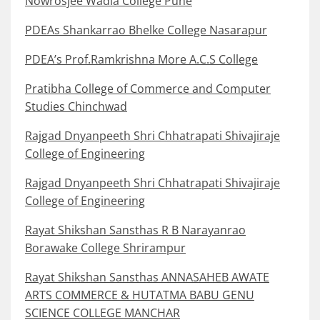
Nowrosjee Wadia College Pune
PDEAs Shankarrao Bhelke College Nasarapur
PDEA’s Prof.Ramkrishna More A.C.S College
Pratibha College of Commerce and Computer
Studies Chinchwad
Rajgad Dnyanpeeth Shri Chhatrapati Shivajiraje
College of Engineering
Rajgad Dnyanpeeth Shri Chhatrapati Shivajiraje
College of Engineering
Rayat Shikshan Sansthas R B Narayanrao
Borawake College Shrirampur
Rayat Shikshan Sansthas ANNASAHEB AWATE
ARTS COMMERCE & HUTATMA BABU GENU
SCIENCE COLLEGE MANCHAR