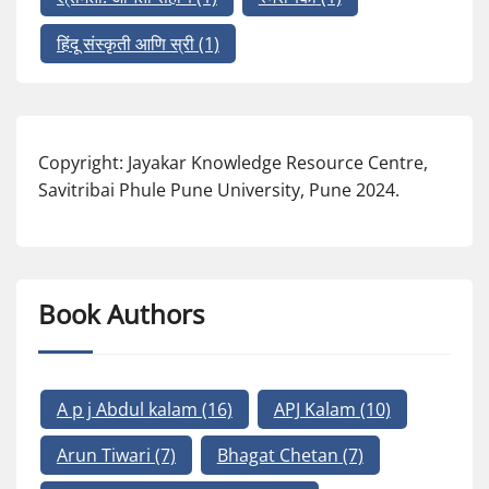
हिंदू संस्कृती आणि स्री
(1)
Copyright: Jayakar Knowledge Resource Centre,
Savitribai Phule Pune University, Pune 2024.
Book Authors
A p j Abdul kalam
(16)
APJ Kalam
(10)
Arun Tiwari
(7)
Bhagat Chetan
(7)