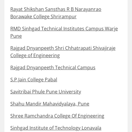
Rayat Shikshan Sansthas R B Narayanrao
Borawake College Shrirampur
RMD Sinhgad Technical Institutes Campus Warje
Pune
Rajgad Dnyanpeeth Shri Chhatrapati Shivajiraje
College of Engineering
Rajgad Dnyanpeeth Technical Campus
S.P.Jain College Pabal
Savitribai Phule Pune University
Shahu Mandir Mahavidyalaya, Pune
Shree Ramchandra College Of Engineering
Sinhgad Institute of Technology Lonavala