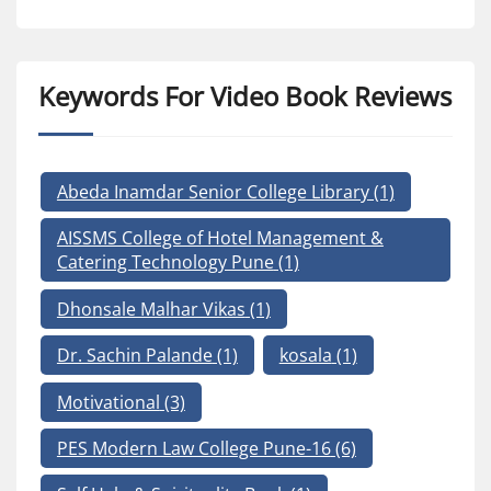
Keywords For Video Book Reviews
Abeda Inamdar Senior College Library
(1)
AISSMS College of Hotel Management &
Catering Technology Pune
(1)
Dhonsale Malhar Vikas
(1)
Dr. Sachin Palande
(1)
kosala
(1)
Motivational
(3)
PES Modern Law College Pune-16
(6)