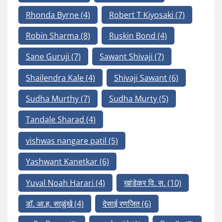
Rhonda Byrne
(4)
Robert T Kiyosaki
(7)
Robin Sharma
(8)
Ruskin Bond
(4)
Sane Guruji
(7)
Sawant Shivaji
(7)
Shailendra Kale
(4)
Shivaji Sawant
(6)
Sudha Murthy
(7)
Sudha Murty
(5)
Tandale Sharad
(4)
vishwas nangare patil
(5)
Yashwant Kanetkar
(6)
Yuval Noah Harari
(4)
खांडेकर वि. स.
(10)
डॉ. आ.ह. साळुंखे
(4)
देसाई रणजित
(6)