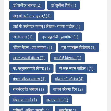
डॉ राजेंद्र भारुड
(2)
डॉ सुनील शिंदे
(1)
ताई मी कलेक्टर व्हयनू !
(1)
ताई मी कलेक्टर व्हयनू ! लेखक- राजेश पाटील
(1)
तोत्तो-चान
(1)
दासशूद्रांची गुलामगिरी
(1)
पंडित नेहरू : एक मागोवा
(1)
प्रा चंद्रसेन टिळेकर
(1)
भांगरे रुपाली दौलत
(2)
मन में है विश्वास
(1)
मा. मधुकररावजी पिचड
(1)
मी एक स्वप्न पाहिलं !
(1)
मेंगाळ शीतल लक्ष्मण
(1)
मॉडर्न लॉ कॉलेज
(4)
रामचंद्रपंत अमात्य
(1)
वाचन प्रेरणा दिन
(2)
विश्वास नांगरे
(1)
शरद पाटील
(1)
श्रीमती. अनिता सहाणे
(1)
स्मरणिका
(1)