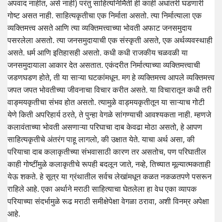
अपवाद नाहीत, असे नाही) परंतु साहित्यनिर्मिती ही काही अधांतरी घडणारी
गोष्ट असत नाही. साहित्यकृतीचा एक निर्माता असतो. त्या निर्मात्याला एक
व्यक्तिमत्त्व असते आणि त्या व्यक्तिमत्त्वाच्या भोवती अफाट जनसमुदाय
पसरलेला असतो. त्या जनसमुदायाची एक संस्कृती असते, एक अर्थव्यवस्थाही
असते. धर्म आणि इतिहासही असतो. कधी कधी राजकीय चळवळी या
जनसमुदायाला आकार देत असतात. एकंदरीत निर्मात्याच्या व्यक्तिमत्त्वाची
जडणघडण होते, ती या साऱ्या घटकांमधून. मग हे व्यक्तिमत्त्व आपले व्यक्तिमत्त्व
जपत जपत भोवतीच्या जीवनाचा विचार करीत असते. या विचारातून कधी तरी
वाङ्मयकृतीचा संभव होत असतो. त्यामुळे वाड्मयकृतीतून या साऱ्याच गोटी
येणे किती अपरिहार्य ठरते, ते पुन्हा वेगळे सांगण्याची आवश्यकता नाही. म्हणजे
कलावंताच्या भोवती असणाऱ्या परिघाचा दाब केवढा मोठा असतो, हे आपण
साहित्यकृतीचे अंतरंग पाहू लागलो, की उक्षात येते. याचा अर्थ असा, की
परियाचा दाब कलाकृतीच्या संभवासाठी कारण तर असतोच, पण परिघातील
काही गोष्टींमुळे कलाकृतीचे रूपही बदलून जाते, नव्हे, तिच्यात मूल्यात्मकताही
येऊ शकते. हे सूत्र या ग्रंथातील सर्वच लेखांमधून कळत नकळतपणे पसरून
राहिले आहे. एका अर्थाने मराठी साहित्याचा घेतलेला हा वेध एका व्यापक
परियाच्या संदर्भामुळे रूढ मराठी समीक्षेपेक्षा वेगळा ठरावा, अशी विनम्र अपेक्षा
आहे.