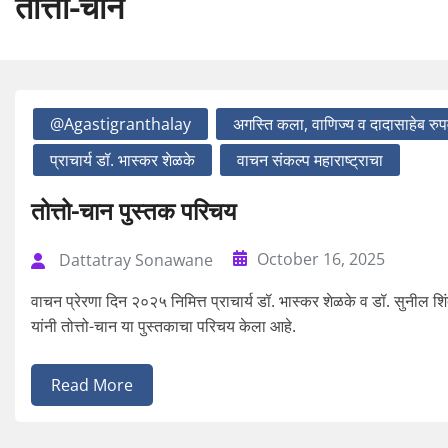
तोत्तो-चान
@agastigranthalay
अगस्ति कला, वाणिज्य व दादासाहेब रुपव
प्राचार्य डॉ. भास्कर शेळके
वाचन संकल्प महाराष्ट्राचा
तोत्तो-चान पुस्तक परिचय
October 16, 2025
Dattatray Sonawane
वाचन प्रेरणा दिन २०२५ निमित्त प्राचार्य डॉ. भास्कर शेळके व डॉ. सुनील शि
यांनी तोत्तो-चान या पुस्तकाचा परिचय केला आहे.
Read More