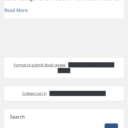
Read More
Format to submit Book review
Book REVIEW SUBMISSION
Format
College List (2)
List of Book Review Coordinators
Search