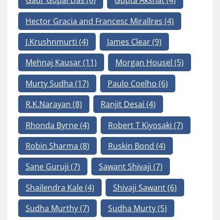
Gaur Gopal Das
(6)
Gupta Akshat
(4)
Hector Gracia and Francesc Mirallres
(4)
J.Krushnmurti
(4)
James Clear
(9)
Mehnaj Kausar
(11)
Morgan Housel
(5)
Murty Sudha
(17)
Paulo Coelho
(6)
R.K.Narayan
(8)
Ranjit Desai
(4)
Rhonda Byrne
(4)
Robert T Kiyosaki
(7)
Robin Sharma
(8)
Ruskin Bond
(4)
Sane Guruji
(7)
Sawant Shivaji
(7)
Shailendra Kale
(4)
Shivaji Sawant
(6)
Sudha Murthy
(7)
Sudha Murty
(5)