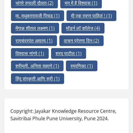
भांगरे रुपाली दौलत
(2)
मन में है विश्वास
(1)
मा. मधुकररावजी पिचड
(1)
मी एक स्वप्न पाहिलं !
(1)
मेंगाळ शीतल लक्ष्मण
(1)
मॉडर्न लॉ कॉलेज
(4)
रामचंद्रपंत अमात्य
(1)
वाचन प्रेरणा दिन
(2)
विश्वास नांगरे
(1)
शरद पाटील
(1)
श्रीमती. अनिता सहाणे
(1)
स्मरणिका
(1)
हिंदू संस्कृती आणि स्री
(1)
Copyright: Jayakar Knowledge Resource Centre,
Savitribai Phule Pune University, Pune 2024.