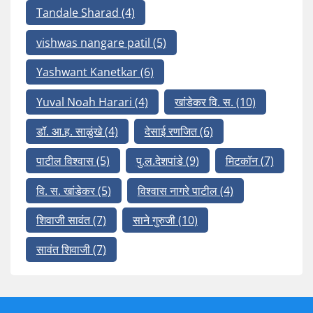
Tandale Sharad
(4)
vishwas nangare patil
(5)
Yashwant Kanetkar
(6)
Yuval Noah Harari
(4)
खांडेकर वि. स.
(10)
डॉ. आ.ह. साळुंखे
(4)
देसाई रणजित
(6)
पाटील विश्वास
(5)
पु.ल.देशपांडे
(9)
मिटकॉन
(7)
वि. स. खांडेकर
(5)
विश्वास नागरे पाटील
(4)
शिवाजी सावंत
(7)
साने गुरुजी
(10)
सावंत शिवाजी
(7)