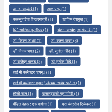
आ. ह. साळुंखे
(1)
आज्ञापत्र
(1)
कळसुबाईचा शिखरयात्री
(1)
खाजिम देशमुख
(1)
घिगे सारिका मुरलीधर
(1)
चेतना सरदेशमुख-गोसावी
(1)
डॉ. किरण जाधव
(1)
डॉ. रंजना कदम
(3)
डॉ. विजय भगत
(2)
डॉ. सुनील शिंदे
(1)
डॉ राजेंद्र भारुड
(2)
डॉ सुनील शिंदे
(1)
ताई मी कलेक्टर व्हयनू !
(1)
ताई मी कलेक्टर व्हयनू ! लेखक- राजेश पाटील
(1)
तोत्तो-चान
(1)
दासशूद्रांची गुलामगिरी
(1)
पंडित नेहरू : एक मागोवा
(1)
प्रा चंद्रसेन टिळेकर
(1)