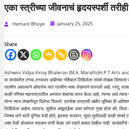
एका स्त्रीच्या जीवनाचं हृदयस्पर्शी तरीही
January 25, 2025
Hemant Bhoye
Share
Ashwini Vidya Vinay Bhalerao (M.A. Marathi)H.P.T Arts and
या कादंबरीत टप्प्या-टप्प्यावर आंबीच्या नशिबात लिहिलेला संघर्ष लेखक विश्वा
ग्रामीण असल्याने ओघानेच यात ग्रामीण भाषा लेखनाने वापरली आहे. परंतु, व
काही पश्चिम महाराष्ट्रातील अस्सल शब्दांचा वापर केला आहे. त्याचा अर्थ त्या
योग्य न्याय लेखणीतून दिलेला दिसतो. प्रत्येक पात्राची खंबीर भूमिका ही अतिशय म
लिहिलेला आहेच. घरंदाज, सुशील आंबूताईचा असा कोणता गुन्हा होता की, तिला आ
जिच्या मागे सारी दुनिया वेडी होते, इतक्या रूपवान, सुंदर मुलीलाही काही संघर
अशा वेळी डोळ्यात नकळत पाणी केव्हा उभे राहते कळत देखील नाही. कादंबरीचे ब