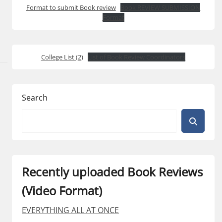
Format to submit Book review
Book REVIEW SUBMISSION
Format
College List (2)
List of Book Review Coordinators
Search
Recently uploaded Book Reviews
(Video Format)
EVERYTHING ALL AT ONCE