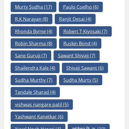
Murty Sudha
(17)
Paulo Coelho
(6)
R.K.Narayan
(8)
Ranjit Desai
(4)
Rhonda Byrne
(4)
Robert T Kiyosaki
(7)
Robin Sharma
(8)
Ruskin Bond
(4)
Sane Guruji
(7)
Sawant Shivaji
(7)
Shailendra Kale
(4)
Shivaji Sawant
(6)
Sudha Murthy
(7)
Sudha Murty
(5)
Tandale Sharad
(4)
vishwas nangare patil
(5)
Yashwant Kanetkar
(6)
Yuval Noah Harari
(4)
खांडेकर वि. स.
(10)