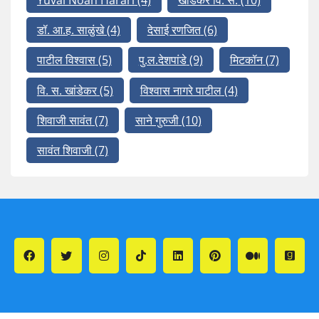
डॉ. आ.ह. साळुंखे
(4)
देसाई रणजित
(6)
पाटील विश्वास
(5)
पु.ल.देशपांडे
(9)
मिटकॉन
(7)
वि. स. खांडेकर
(5)
विश्वास नागरे पाटील
(4)
शिवाजी सावंत
(7)
साने गुरुजी
(10)
सावंत शिवाजी
(7)