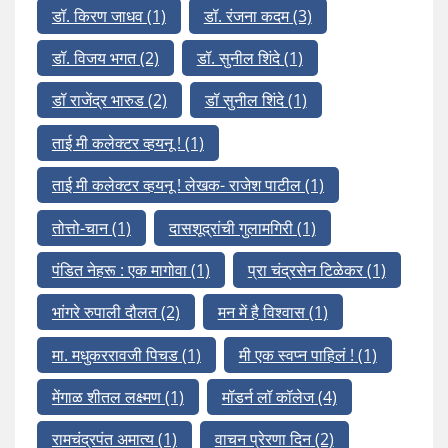
डॉ. किरण जाधव
(1)
डॉ. रंजना कदम
(3)
डॉ. विजय भगत
(2)
डॉ. सुनील शिंदे
(1)
डॉ राजेंद्र भारुड
(2)
डॉ सुनील शिंदे
(1)
ताई मी कलेक्टर व्हयनू !
(1)
ताई मी कलेक्टर व्हयनू ! लेखक- राजेश पाटील
(1)
तोत्तो-चान
(1)
दासशूद्रांची गुलामगिरी
(1)
पंडित नेहरू : एक मागोवा
(1)
प्रा चंद्रसेन टिळेकर
(1)
भांगरे रुपाली दौलत
(2)
मन में है विश्वास
(1)
मा. मधुकररावजी पिचड
(1)
मी एक स्वप्न पाहिलं !
(1)
मेंगाळ शीतल लक्ष्मण
(1)
मॉडर्न लॉ कॉलेज
(4)
रामचंद्रपंत अमात्य
(1)
वाचन प्रेरणा दिन
(2)