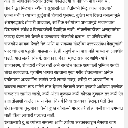
आहे ती जागतिकीकरणानंतरच्या बदललेल्या सामाजिक परिस्थितीची.
नोकरीतून मिळणारं स्थैर्य व सुखासीनता शेतीमध्ये मिळू शकत नसल्याने
एकनाथची व त्याच्या कुटुंबाची होणारी घुसमट, कुठेच मार्ग दिसत नसल्यामुळे
अंधश्रद्धकडे होणारी वाटचाल, आर्थिक स्थैर्याच्या अभावामुळे भावाभावात
बिघडलेले संबंध व विस्कटलेली वैवाहिक नाती, नोकरीसाठीच्या असहायतेचा
फायदा घेउन पैसे घेणारे व फसवणारे नोकरीचे दलाल, या परिस्थितीचा
राजकीय फायदा घेणारे नेते आणि या सगळ्या गोष्टींचा परस्परसंबंध देशमुखांनी
फार चांगल्या पद्धतीनं मांडला आहे. ही संपुर्ण कथा बारा महिन्याच्या कालावधीत
घडते. यात लहरी निसर्ग, सावकार, बॅंका, भ्रष्ट सरकार आणि त्यांचे
राजकारण, रोजंदारी वरील गडी असे सगळेच घटक आपापली भुमिका अगदी
चोख बजावतात. ग्रामीण भागात राहताना एका गरीब शेतकऱ्याला अनेक
वेगवेगळ्या अडचणींना सामोरे जावे लागते मात्र, तरीही या अडचणींना न
घाबरता त्याला ताठ मानेने तोंड देणारा शेतकरी कशा प्रकारे आलेल्या प्रत्येक
संकटाला सामोरा जातो, कधी ओला दुष्काळ कधी कोरडा दुष्काळ तर कधी ऐन
हातातोंडाशी आलेला घास जेव्हा निसर्ग किंवा सावकार हिरावून घेतो तेव्हा
शेतकऱ्याच्या कुटुंबावर किती दुःख कोसळते मात्र तरीही हा बळीराजा डगमगत
नाही किंवा लाचारी पत्करत नाही.
शेतकऱ्याचे दुःख त्यांच्या समस्या आणि त्यांच्या सरकारकडुन नेमक्या काय