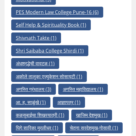
PES Modern Law College Pune-16
(6)
Self Help & Spirituality Book
(1)
Shivnath Takte
(1)
Shri Saibaba College Shirdi
(1)
अंधश्रद्धेची वावटळ
(1)
अकोले तालुका एज्युकेशन सोसायटी
(1)
अगस्ति ग्रंथालय
(3)
अगस्ति महाविद्यालय
(1)
आ. ह. साळुंखे
(1)
आज्ञापत्र
(1)
कळसुबाईचा शिखरयात्री
(1)
खाजिम देशमुख
(1)
घिगे सारिका मुरलीधर
(1)
चेतना सरदेशमुख-गोसावी
(1)