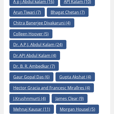
A p j Abdul kalam
(16)
APJ Kalam
(10)
Arun Tiwari
(7)
Bhagat Chetan
(7)
Chitra Banerjee Divakaruni
(4)
Colleen Hoover
(5)
Dr. A.P.J. Abdul Kalam
(24)
Dr.APJ Abdul Kalam
(4)
Dr. B. R. Ambedkar
(7)
Gaur Gopal Das
(6)
Gupta Akshat
(4)
Hector Gracia and Francesc Mirallres
(4)
J.Krushnmurti
(4)
James Clear
(9)
Mehnaj Kausar
(11)
Morgan Housel
(5)