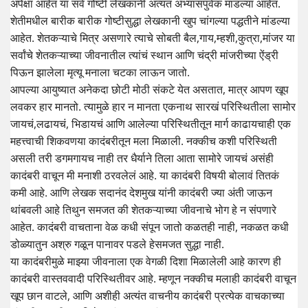
अपेक्षा आहेत या सर्व गोष्टी लेखकानी अत्यंत अभ्यासपुर्वक मांडल्या आहेत.
शेतीमधील बारीक बारीक गोष्टीसुद्धा लेखकानी खुप चांगल्या पद्धतीने मांडल्या
आहेत. शेतकऱ्याचे मित्र असणारे त्याचे सोबती बैल,गाय,म्हशी,कुत्रा,मांजर या
सर्वांचे शेतकऱ्याच्या जीवनातील त्यांचं स्थान आणि चंद्री मांजरीच्या ऐंड्री
पिऊन झालेला मृत्यू मनाला चटका लाऊन जातो.
आपल्या आयुष्यात अनेकदा छोटी मोठी संकटे येत असतात, मात्र आपण खूप
लवकर हार मानतो. त्यामुळे हार न मानता एकनाथ सारखं परिस्थितीला सामोर
जायचं,लढायचं, भिडायचं आणि आलेल्या परिस्थितीतून मार्ग काढायचाही एक
महत्त्वाची शिकवणया कादंबरीतून मला मिळाली. नक्कीच कशी परिस्थिती
असली तरी डगमगायच नाही तर धैर्याने तिला आता सामोरे जायचं असंही
कादंबरी वाचून मी मनाशी ठरवलेलं आहे. या कादंबरी विषयी बोलावं तितकं
कमी आहे. आणि लेखक सदानंद देशमुख यांनी कादंबरी ज्या अंती जाऊन
थांबवली आहे तिथुन समजत की शेतकऱ्याच्या जीवनाचे भोग हे न संपणारे
आहेत. कादंबरी वाचताना वेळ कधी संपून जातो कळतही नाही, नकळत कधी
डोळ्यातुन अश्रु गळून पानावर पडले हेसमजत सुद्धा नाही.
या कादंबरीमुळे माझ्या जीवनाला एक वेगळी दिशा मिळालेली आहे कारण ही
कादंबरी वास्तववादी परिस्थितीवर आहे. म्हणून नक्कीच मलाही कादंबरी वाचून
खूप छान वाटले, आणि अशीही अत्यंत वाचनीय कादंबरी प्रत्येक वाचकाच्या