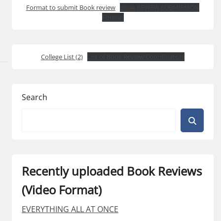
Format to submit Book review
Book REVIEW SUBMISSION
Format
College List (2)
List of Book Review Coordinators
Search
Recently uploaded Book Reviews
(Video Format)
EVERYTHING ALL AT ONCE