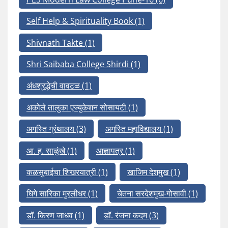
Self Help & Spirituality Book
(1)
Shivnath Takte
(1)
Shri Saibaba College Shirdi
(1)
अंधश्रद्धेची वावटळ
(1)
अकोले तालुका एज्युकेशन सोसायटी
(1)
अगस्ति ग्रंथालय
(3)
अगस्ति महाविद्यालय
(1)
आ. ह. साळुंखे
(1)
आज्ञापत्र
(1)
कळसुबाईचा शिखरयात्री
(1)
खाजिम देशमुख
(1)
घिगे सारिका मुरलीधर
(1)
चेतना सरदेशमुख-गोसावी
(1)
डॉ. किरण जाधव
(1)
डॉ. रंजना कदम
(3)