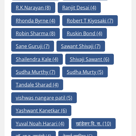
R.K.Narayan
(8)
Ranjit Desai
(4)
Rhonda Byrne
(4)
Robert T Kiyosaki
(7)
Robin Sharma
(8)
Ruskin Bond
(4)
Sane Guruji
(7)
Sawant Shivaji
(7)
Shailendra Kale
(4)
Shivaji Sawant
(6)
Sudha Murthy
(7)
Sudha Murty
(5)
Tandale Sharad
(4)
vishwas nangare patil
(5)
Yashwant Kanetkar
(6)
Yuval Noah Harari
(4)
खांडेकर वि. स.
(10)