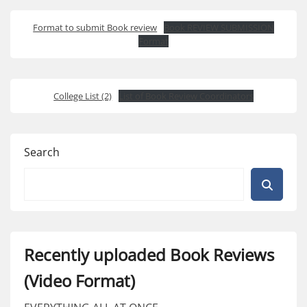
Format to submit Book review
Book REVIEW SUBMISSION
Format
College List (2)
List of Book Review Coordinators
Search
Recently uploaded Book Reviews
(Video Format)