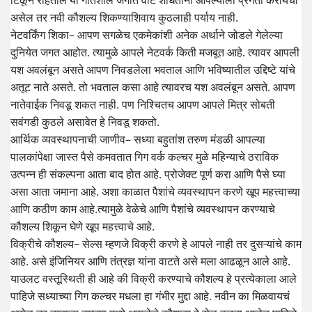
टिकून राहतील या गतिशील जगात वाट शोधताना आपल्याला प्रगती करायची
असेल तर नवी कौशल्य शिकण्याशिवाय कुठलाही पर्याय नाही.
नेटवर्किंग शिका– आपण सगळेच एकमेकांशी अनेक अर्थाने जोडले गेलेल्या
दुनियेत जगत आहोत. त्यामुळे आपले नेटवर्क किती मजबूत आहे. त्यावर आपली
यश अवलंबून असते आपण निवडलेला भवताल आणि भविष्यातील उद्दिष्टे यांचे
अतूट नाते असते. तो भवताल कसा आहे त्यावरच यश अवलंबून असते. आपण
नातेवाईक निवडू शकत नाही. पण निश्चितच आपण आपले मित्र सोबती
सवंगडी कुठले असावेत हे निवडू शकतो.
आर्थिक व्यवस्थापनाची जाणीव– सध्या बहुतांश तरुण मंडळी आपल्या
पालकांपेक्षा जास्त पैसे कमवतात गिग वर्क कल्चर मुळे महिन्याचे ठराविक
उत्पन्न ही संकल्पना आता बाद होत आहे. प्रोजेक्ट पूर्ण करा आणि पैसे घ्या
असा आता जमाना आहे. अशा काळात पैशांचे व्यवस्थापन करणे खूप महत्त्वाच्या
आणि कठीण काम आहे.त्यामुळे वेळेचे आणि पैशांचे व्यवस्थापन करण्याचे
कौशल्य शिकून घेणे खूप महत्त्वाचे आहे.
विक्रीचे कौशल्य– सेल्स म्हणजे विक्री करणे हे आपले नाही तर दुसऱ्यांचे काम
आहे. असे इंजिनियर आणि तंत्रज्ञ यांना वाटते असे मला आढळून आले आहे.
याउलट वस्तूस्थिती ही आहे की विक्री करण्याचे कौशल्य हे प्रत्येकाला आले
पाहिजे सध्याच्या गिग कल्चर मधला हा गंभीर मुद्दा आहे. नवीन का मिळवायचं