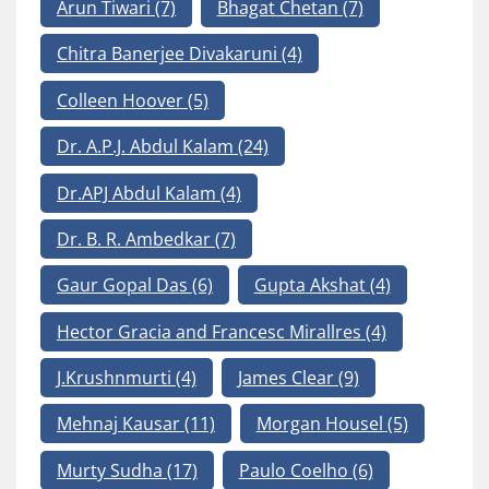
Arun Tiwari
(7)
Bhagat Chetan
(7)
Chitra Banerjee Divakaruni
(4)
Colleen Hoover
(5)
Dr. A.P.J. Abdul Kalam
(24)
Dr.APJ Abdul Kalam
(4)
Dr. B. R. Ambedkar
(7)
Gaur Gopal Das
(6)
Gupta Akshat
(4)
Hector Gracia and Francesc Mirallres
(4)
J.Krushnmurti
(4)
James Clear
(9)
Mehnaj Kausar
(11)
Morgan Housel
(5)
Murty Sudha
(17)
Paulo Coelho
(6)