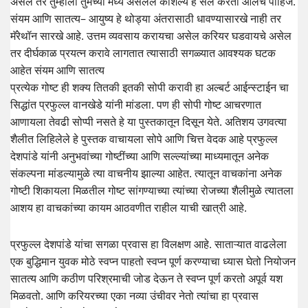
असेल तर तुम्हाला तुमच्या मध्ये असलेले कौशल्य हे सेल करता आलेच पाहिजे.
संयम आणि सातत्य– आयुष्य हे थोड्या अंतरासाठी धावण्यासारखे नाही तर
मॅरेथॉन सारखे आहे. उत्तम व्यवसाय करायचा असेल करियर घडवायचे असेल
तर दीर्घकाळ प्रयत्न करावे लागतात त्यासाठी सगळ्यात आवश्यक घटक
आहेत संयम आणि सातत्य
प्रत्येक गोष्ट ही शक्य तितकी इतकी सोपी करावी हा अल्बर्ट आईन्स्टाईन चा
सिद्धांत प्रफुल्ल वानखेडे यांनी मांडला. पण ही सोपी गोष्ट आचरणात
आणायला तेवढी सोप्पी नसते हे या पुस्तकातून दिसून येते. अतिशय उगवत्या
शैलीत लिहिलेले हे पुस्तक वाचायला सोपे आणि चित्त वेदक आहे प्रफुल्ल
देशपांडे यांनी अनुभवांच्या गोष्टींच्या आणि सल्ल्यांच्या माध्यमातून अनेक
संकल्पना मांडल्यामुळे त्या वाचनीय झाल्या आहेत. त्यातून वाचकांना अनेक
गोष्टी शिकायला मिळतील गोष्ट सांगण्याच्या त्यांच्या रोजच्या शैलीमुळे त्यातला
आशय हा वाचकांच्या कायम आठवणीत राहील याची खात्री आहे.
प्रफुल्ल देशपांडे यांचा सगळा प्रवास हा विलक्षण आहे. साताऱ्यात वाढलेला
एक बुद्धिमान युवक मोठे स्वप्न पाहतो स्वप्न पूर्ण करण्याचा ध्यास घेतो नियोजन
सातत्य आणि कठीण परिश्रमाची जोड देऊन ते स्वप्न पूर्ण करतो अपूर्व यश
मिळवतो. आणि करियरच्या एका नव्या उंचीवर नेतो त्यांचा हा प्रवास