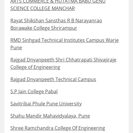
ARTS COMMERCE & HUTATMA BABU GENU
SCIENCE COLLEGE MANCHAR
Rayat Shikshan Sansthas R B Narayanrao
Borawake College Shrirampur
RMD Sinhgad Technical Institutes Campus Warje
Pune
Rajgad Dnyanpeeth Shri Chhatrapati Shivajiraje
College of Engineering
Rajgad Dnyanpeeth Technical Campus
S.P.Jain College Pabal
Savitribai Phule Pune University
Shahu Mandir Mahavidyalaya, Pune
Shree Ramchandra College Of Engineering