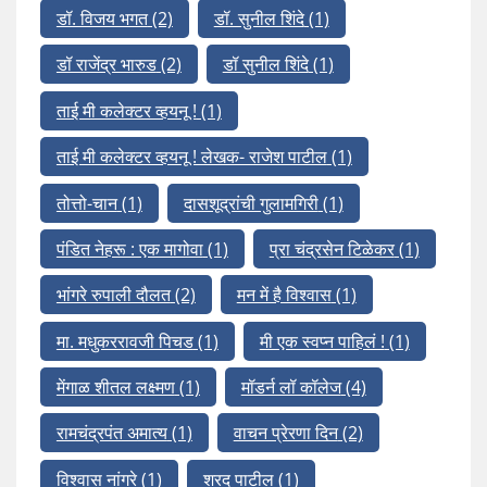
डॉ. विजय भगत
(2)
डॉ. सुनील शिंदे
(1)
डॉ राजेंद्र भारुड
(2)
डॉ सुनील शिंदे
(1)
ताई मी कलेक्टर व्हयनू !
(1)
ताई मी कलेक्टर व्हयनू ! लेखक- राजेश पाटील
(1)
तोत्तो-चान
(1)
दासशूद्रांची गुलामगिरी
(1)
पंडित नेहरू : एक मागोवा
(1)
प्रा चंद्रसेन टिळेकर
(1)
भांगरे रुपाली दौलत
(2)
मन में है विश्वास
(1)
मा. मधुकररावजी पिचड
(1)
मी एक स्वप्न पाहिलं !
(1)
मेंगाळ शीतल लक्ष्मण
(1)
मॉडर्न लॉ कॉलेज
(4)
रामचंद्रपंत अमात्य
(1)
वाचन प्रेरणा दिन
(2)
विश्वास नांगरे
(1)
शरद पाटील
(1)