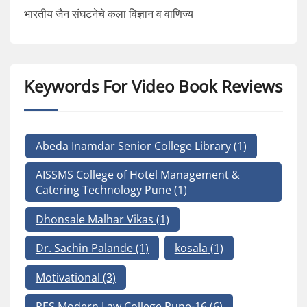
भारतीय जैन संघटनेचे कला विज्ञान व वाणिज्य
Keywords For Video Book Reviews
Abeda Inamdar Senior College Library
(1)
AISSMS College of Hotel Management &
Catering Technology Pune
(1)
Dhonsale Malhar Vikas
(1)
Dr. Sachin Palande
(1)
kosala
(1)
Motivational
(3)
PES Modern Law College Pune-16
(6)