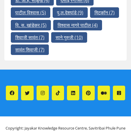
डॉ. आ.ह. साळुंखे
(4)
देसाई रणजित
(6)
पाटील विश्वास
(5)
पु.ल.देशपांडे
(9)
मिटकॉन
(7)
वि. स. खांडेकर
(5)
विश्वास नागरे पाटील
(4)
शिवाजी सावंत
(7)
साने गुरुजी
(10)
सावंत शिवाजी
(7)
Copyright: Jayakar Knowledge Resource Centre, Savitribai Phule Pune