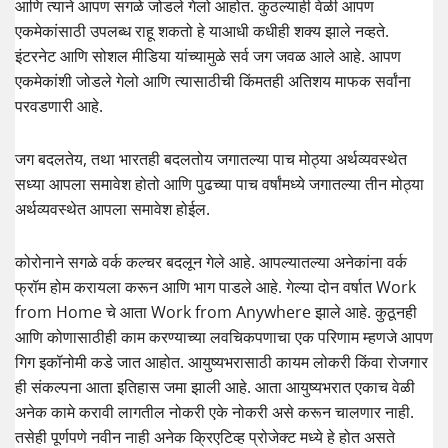
आणि त्याने आपण सगळे जोडले गेलो आहोत. कुठल्याही वेळी आपण
एकमेकांसाठी उपलब्ध राहू शकतो हे याआधी कधीही शक्य झाले नव्हते.
इंटरनेट आणि सोशल मीडिया यांच्यामुळे सर्व जग जवळ आले आहे. आपण
एकमेकांशी जोडले गेलो आणि त्यासाठीची किंमतही अतिशय माफक सर्वांना
परवडणारी आहे.
जग बदलतेय, तथा भारतही बदलतोय जगातल्या पाच मोठ्या अर्थव्यवस्थेत
सध्या आपला समावेश होतो आणि पुढच्या पाच वर्षांमध्ये जगातल्या तीन मोठ्या
अर्थव्यवस्थेत आपला समावेश होईल.
कोरोनाने सगळे वर्क कल्चर बदलून गेले आहे. आपल्यातल्या अनेकांना वर्क
फ्रॉम होम करायला करून आणि भाग पाडले आहे. गेल्या दोन वर्षात Work
from Home चे आता Work from Anywhere झाले आहे. कुठूनही
आणि कोणासाठीही काम करण्याच्या लवचिकपणाचा एक परिणाम म्हणजे आपण
गिग इकॉनोमी कडे जात आहोत. आयुष्यभरासाठी कायम लोकरी किंवा रोजगार
ही संकल्पना आता इतिहास जमा झाली आहे. आता आयुष्यभरात एकाच वेळी
अनेक कामे करावी लागतील नोकरी एके नोकरी असे करून चालणार नाही.
तसेही पूर्णपणे नवीन नाही अनेक क्रिएटिव्ह प्रोजेक्ट मध्ये हे होत असते