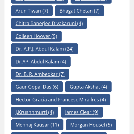
Arun Tiwari
(7)
Bhagat Chetan
(7)
Chitra Banerjee Divakaruni
(4)
Colleen Hoover
(5)
Dr. A.P.J. Abdul Kalam
(24)
Dr.APJ Abdul Kalam
(4)
Dr. B. R. Ambedkar
(7)
Gaur Gopal Das
(6)
Gupta Akshat
(4)
Hector Gracia and Francesc Mirallres
(4)
J.Krushnmurti
(4)
James Clear
(9)
Mehnaj Kausar
(11)
Morgan Housel
(5)