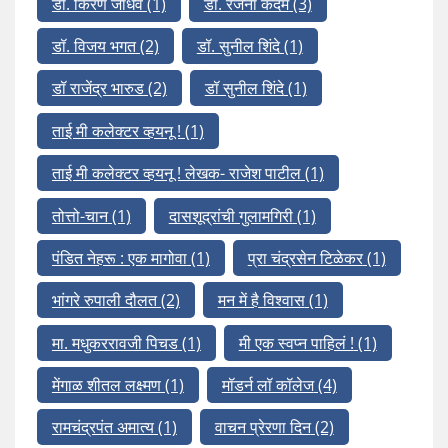
डॉ. किरण जाधव
(1)
डॉ. रंजना कदम
(3)
डॉ. विजय भगत
(2)
डॉ. सुनील शिंदे
(1)
डॉ राजेंद्र भारुड
(2)
डॉ सुनील शिंदे
(1)
ताई मी कलेक्टर व्हयनू !
(1)
ताई मी कलेक्टर व्हयनू ! लेखक- राजेश पाटील
(1)
तोत्तो-चान
(1)
दासशूद्रांची गुलामगिरी
(1)
पंडित नेहरू : एक मागोवा
(1)
प्रा चंद्रसेन टिळेकर
(1)
भांगरे रुपाली दौलत
(2)
मन में है विश्वास
(1)
मा. मधुकररावजी पिचड
(1)
मी एक स्वप्न पाहिलं !
(1)
मेंगाळ शीतल लक्ष्मण
(1)
मॉडर्न लॉ कॉलेज
(4)
रामचंद्रपंत अमात्य
(1)
वाचन प्रेरणा दिन
(2)