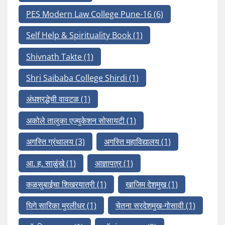
PES Modern Law College Pune-16
(6)
Self Help & Spirituality Book
(1)
Shivnath Takte
(1)
Shri Saibaba College Shirdi
(1)
अंधश्रद्धेची वावटळ
(1)
अकोले तालुका एज्युकेशन सोसायटी
(1)
अगस्ति ग्रंथालय
(3)
अगस्ति महाविद्यालय
(1)
आ. ह. साळुंखे
(1)
आज्ञापत्र
(1)
कळसुबाईचा शिखरयात्री
(1)
खाजिम देशमुख
(1)
घिगे सारिका मुरलीधर
(1)
चेतना सरदेशमुख-गोसावी
(1)