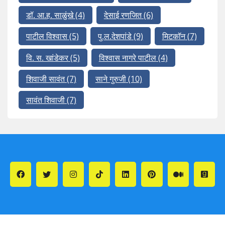
डॉ. आ.ह. साळुंखे
(4)
देसाई रणजित
(6)
पाटील विश्वास
(5)
पु.ल.देशपांडे
(9)
मिटकॉन
(7)
वि. स. खांडेकर
(5)
विश्वास नागरे पाटील
(4)
शिवाजी सावंत
(7)
साने गुरुजी
(10)
सावंत शिवाजी
(7)