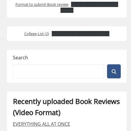
Format to submit Book review
Book REVIEW SUBMISSION
Format
College List (2)
List of Book Review Coordinators
Search
Recently uploaded Book Reviews
(Video Format)
EVERYTHING ALL AT ONCE