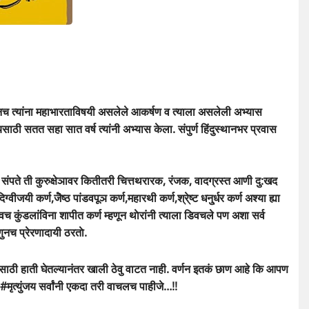
ुनच त्यांना महाभारताविषयी असलेले आकर्षण व त्याला असलेली अभ्यास
जयसाठी सतत सहा सात वर्ष त्यांनी अभ्यास केला. संपुर्ण हिंदुस्थानभर प्रवास
ा संपते ती कुरुक्षेञावर कितीतरी चित्तथरारक, रंजक, वादग्रस्त आणी दु:खद
ीजयी कर्ण,जेॆष्ठ पांडवपूञ कर्ण,महारथी कर्ण,श्रे्ष्ट धनु्र्धर कर्ण अश्या ह्या
च कुंडलांविना शापीत कर्ण म्हणून थाेरांनी त्याला डिवचले पण अशा सर्व
णुनच प्रेरणादायी ठरताे.
ाठी हाती घेतल्यानंतर खाली ठेवु वाटत नाही. वर्णन इतकं छाण आहे कि आपण
मृत्युंजय सर्वांनी एकदा तरी वाचलच पाहीजे…!!