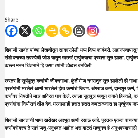
Share
शिवाजी सावंत यांच्या लेखणीतुन साकारलेली भव्य दिव्य कादंबरी. लहानपणापास
संशाेधनाच्या तपस्येची जाेड यातुन खरतरं मृत्युंजयाचा प्रवास सुरु झाला. मृत्युं
करून मनन चिंतनाने हि कथा त्यांनी डाेळस बनविली
खरतर हि सु्र्यपुत्र कर्णाची जीवणगाथा. कुंतीभाेज नगरातुन सुरु झालेली ही गाथ
प्रसंगांनी भरलेलं आणी भारलेलं हाेत कर्णाचं जिवण. अंगराज कर्ण, दानशुर कर्ण, दिग्व
कर्णावर नियतीने माञ अविरत घाव केले. त्याला सुतपुञ म्हणून जगाने हिनवले, कव
प्रसंगांना निर्धारानं तोंड देत, मरणालाही हसत हसत कवटाळनारा हा मृत्युंजय म्ह
शिवाजी सावंतांची भाषा खरोखर अदभुत आणी रसाळ आहे. पुस्तक एकदा वाचण्यास
कर्णाबरोबरच ते सारं जणु अनुभवत आहोत अस वाटतं म्हणुनच हे अनुभवण्यासाठी #