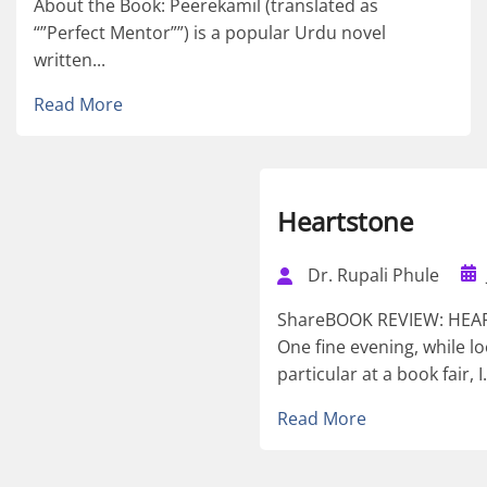
About the Book: Peerekamil (translated as
“”Perfect Mentor””) is a popular Urdu novel
written...
Read More
Heartstone
Dr. Rupali Phule
ShareBOOK REVIEW: HEAR
One fine evening, while lo
particular at a book fair, I.
Read More