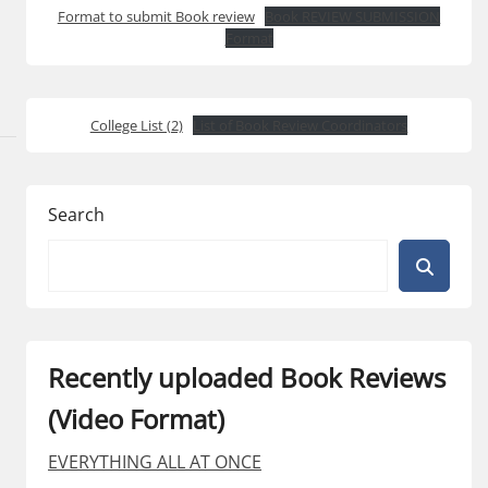
Format to submit Book review
Book REVIEW SUBMISSION
Format
College List (2)
List of Book Review Coordinators
Search
Recently uploaded Book Reviews
(Video Format)
EVERYTHING ALL AT ONCE