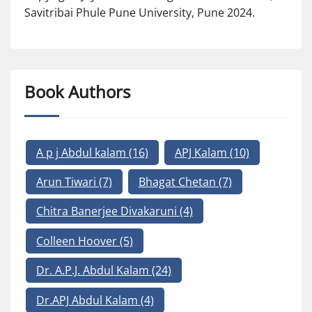
Savitribai Phule Pune University, Pune 2024.
Book Authors
A p j Abdul kalam
(16)
APJ Kalam
(10)
Arun Tiwari
(7)
Bhagat Chetan
(7)
Chitra Banerjee Divakaruni
(4)
Colleen Hoover
(5)
Dr. A.P.J. Abdul Kalam
(24)
Dr.APJ Abdul Kalam
(4)