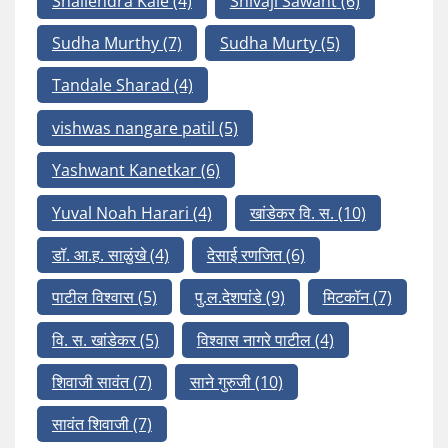
Shailendra Kale
(4)
Shivaji Sawant
(6)
Sudha Murthy
(7)
Sudha Murty
(5)
Tandale Sharad
(4)
vishwas nangare patil
(5)
Yashwant Kanetkar
(6)
Yuval Noah Harari
(4)
खांडेकर वि. स.
(10)
डॉ. आ.ह. साळुंखे
(4)
देसाई रणजित
(6)
पाटील विश्वास
(5)
पु.ल.देशपांडे
(9)
मिटकॉन
(7)
वि. स. खांडेकर
(5)
विश्वास नागरे पाटील
(4)
शिवाजी सावंत
(7)
साने गुरुजी
(10)
सावंत शिवाजी
(7)