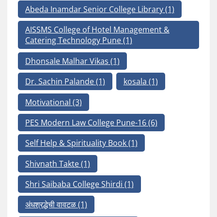
Abeda Inamdar Senior College Library
(1)
AISSMS College of Hotel Management &
Catering Technology Pune
(1)
Dhonsale Malhar Vikas
(1)
Dr. Sachin Palande
(1)
kosala
(1)
Motivational
(3)
PES Modern Law College Pune-16
(6)
Self Help & Spirituality Book
(1)
Shivnath Takte
(1)
Shri Saibaba College Shirdi
(1)
अंधश्रद्धेची वावटळ
(1)