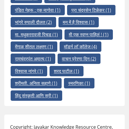
पंडित नेहरू : एक मागोवा
(1)
प्रा चंद्रसेन टिळेकर
(1)
भांगरे रुपाली दौलत
(2)
मन में है विश्वास
(1)
मा. मधुकररावजी पिचड
(1)
मी एक स्वप्न पाहिलं !
(1)
मेंगाळ शीतल लक्ष्मण
(1)
मॉडर्न लॉ कॉलेज
(4)
रामचंद्रपंत अमात्य
(1)
वाचन प्रेरणा दिन
(2)
विश्वास नांगरे
(1)
शरद पाटील
(1)
श्रीमती. अनिता सहाणे
(1)
स्मरणिका
(1)
हिंदू संस्कृती आणि स्री
(1)
Copyright: Jayakar Knowledge Resource Centre,