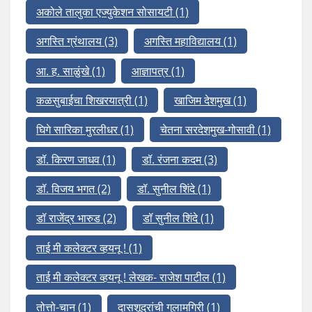
अकोले तालुका एज्युकेशन सोसायटी
(1)
अगस्ति ग्रंथालय
(3)
अगस्ति महाविद्यालय
(1)
आ. ह. साळुंखे
(1)
आज्ञापत्र
(1)
कळसुबाईचा शिखरयात्री
(1)
खाजिम देशमुख
(1)
घिगे सारिका मुरलीधर
(1)
चेतना सरदेशमुख-गोसावी
(1)
डॉ. किरण जाधव
(1)
डॉ. रंजना कदम
(3)
डॉ. विजय भगत
(2)
डॉ. सुनील शिंदे
(1)
डॉ राजेंद्र भारुड
(2)
डॉ सुनील शिंदे
(1)
ताई मी कलेक्टर व्हयनू !
(1)
ताई मी कलेक्टर व्हयनू ! लेखक- राजेश पाटील
(1)
तोत्तो-चान
(1)
दासशूद्रांची गुलामगिरी
(1)