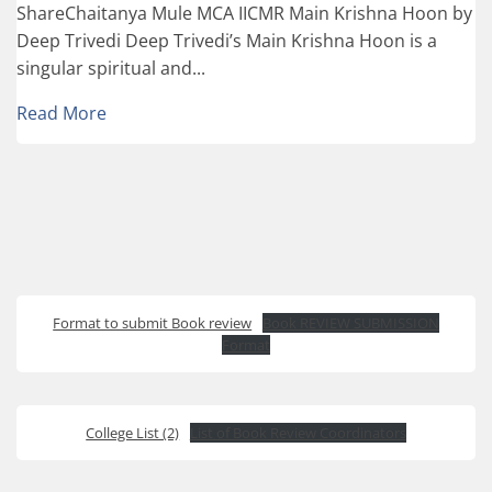
ShareChaitanya Mule MCA IICMR Main Krishna Hoon by
Deep Trivedi Deep Trivedi’s Main Krishna Hoon is a
singular spiritual and...
Read More
Format to submit Book review
Book REVIEW SUBMISSION
Format
College List (2)
List of Book Review Coordinators