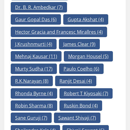
Dr. B. R. Ambedkar
(7)
Gaur Gopal Das
(6)
Gupta Akshat
(4)
Hector Gracia and Francesc Mirallres
(4)
J.Krushnmurti
(4)
James Clear
(9)
Mehnaj Kausar
(11)
Morgan Housel
(5)
Murty Sudha
(17)
Paulo Coelho
(6)
R.K.Narayan
(8)
Ranjit Desai
(4)
Rhonda Byrne
(4)
Robert T Kiyosaki
(7)
Robin Sharma
(8)
Ruskin Bond
(4)
Sane Guruji
(7)
Sawant Shivaji
(7)