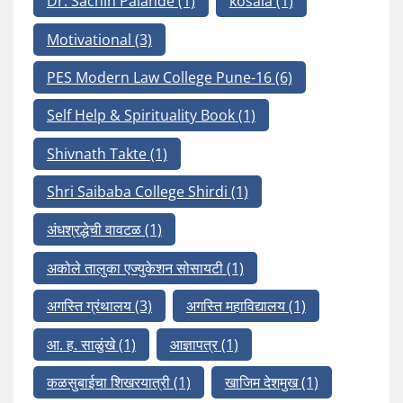
Dr. Sachin Palande
(1)
kosala
(1)
Motivational
(3)
PES Modern Law College Pune-16
(6)
Self Help & Spirituality Book
(1)
Shivnath Takte
(1)
Shri Saibaba College Shirdi
(1)
अंधश्रद्धेची वावटळ
(1)
अकोले तालुका एज्युकेशन सोसायटी
(1)
अगस्ति ग्रंथालय
(3)
अगस्ति महाविद्यालय
(1)
आ. ह. साळुंखे
(1)
आज्ञापत्र
(1)
कळसुबाईचा शिखरयात्री
(1)
खाजिम देशमुख
(1)