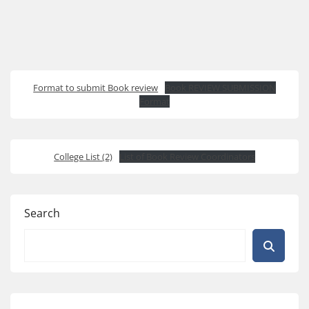
Format to submit Book review
Book REVIEW SUBMISSION
Format
College List (2)
List of Book Review Coordinators
Search