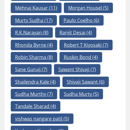
Mehnaj Kausar
(11)
Morgan Housel
(5)
Murty Sudha
(17)
Paulo Coelho
(6)
R.K.Narayan
(8)
Ranjit Desai
(4)
Rhonda Byrne
(4)
Robert T Kiyosaki
(7)
Robin Sharma
(8)
Ruskin Bond
(4)
Sane Guruji
(7)
Sawant Shivaji
(7)
Shailendra Kale
(4)
Shivaji Sawant
(6)
Sudha Murthy
(7)
Sudha Murty
(5)
Tandale Sharad
(4)
vishwas nangare patil
(5)