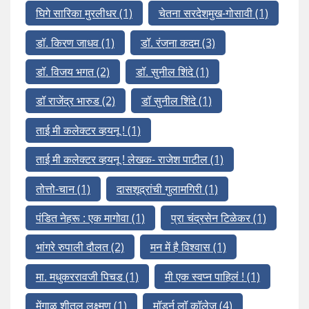
घिगे सारिका मुरलीधर
(1)
चेतना सरदेशमुख-गोसावी
(1)
डॉ. किरण जाधव
(1)
डॉ. रंजना कदम
(3)
डॉ. विजय भगत
(2)
डॉ. सुनील शिंदे
(1)
डॉ राजेंद्र भारुड
(2)
डॉ सुनील शिंदे
(1)
ताई मी कलेक्टर व्हयनू !
(1)
ताई मी कलेक्टर व्हयनू ! लेखक- राजेश पाटील
(1)
तोत्तो-चान
(1)
दासशूद्रांची गुलामगिरी
(1)
पंडित नेहरू : एक मागोवा
(1)
प्रा चंद्रसेन टिळेकर
(1)
भांगरे रुपाली दौलत
(2)
मन में है विश्वास
(1)
मा. मधुकररावजी पिचड
(1)
मी एक स्वप्न पाहिलं !
(1)
मेंगाळ शीतल लक्ष्मण
(1)
मॉडर्न लॉ कॉलेज
(4)