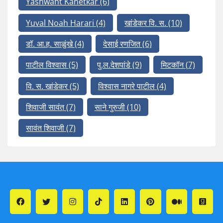
Yashwant Kanetkar
(6)
Yuval Noah Harari
(4)
खांडेकर वि. स.
(10)
डॉ. आ.ह. साळुंखे
(4)
देसाई रणजित
(6)
पाटील विश्वास
(5)
पु.ल.देशपांडे
(9)
मिटकॉन
(7)
वि. स. खांडेकर
(5)
विश्वास नागरे पाटील
(4)
शिवाजी सावंत
(7)
साने गुरुजी
(10)
सावंत शिवाजी
(7)