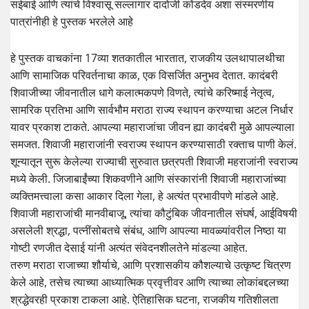
सईबाई आणि त्यांचे विश्वासू सल्लागार दादोजी कोंडदेव अशा संस्मरणीय
पात्रांनीही हे पुस्तक भरलेले आहे
हे पुस्तक वाचकांना 17व्या शतकातील भारतात, राजकीय उलथापालथीचा
आणि सामाजिक परिवर्तनाचा काळ, एक विसर्जित अनुभव देतात. कादंबरी
शिवाजीच्या जीवनातील धागे कलात्मकपणे विणते, त्यांचे करिष्माई नेतृत्व,
सामरिक प्रतिभा आणि सार्वभौम मराठा राज्य स्थापन करण्याचा अटल निर्धार
यावर प्रकाश टाकते. आपल्या महाराजांचा जीवन ह्या कादंबरी मुळे आपल्याला
समजत. शिवाजी महाराजांनी स्वराज्य स्थापन करण्यासाठी रक्ताच पाणी केलं.
शून्यातून सुरू केलेल्या राज्याची सुरुवात छत्रपती शिवाजी महराजांनी स्वराज्य
मध्ये केली. जिजाबाईंच्या शिकवणीने आणि संस्कारांनी शिवाजी महाराजांच्या
व्यक्तिमत्त्वाला कसा आकार दिला गेला, हे अत्यंत प्रभावीपणे मांडले आहे.
शिवाजी महाराजांची मानवीबाजू, त्यांचा कौटुंबिक जीवनातील संघर्ष, आईविषयी
असलेली श्रद्धा, पत्नींसोबतचे संबंध, आणि आपल्या मावळ्यांवरील निष्ठा या
गोष्टी रणजीत देसाई यांनी अत्यंत संवेदनशीलतेने मांडल्या आहेत.
तरुण मराठा राजाच्या शौर्याचे, आणि प्रशासकीय कौशल्याचे उत्कृष्ट चित्रण
केले आहे, तसेच त्याच्या आध्यात्मिक प्रवृत्तीवर आणि त्याच्या लोकांबद्दलच्या
श्रद्धेवरही प्रकाश टाकला आहे. ऐतिहासिक घटना, राजकीय गतिशीलता