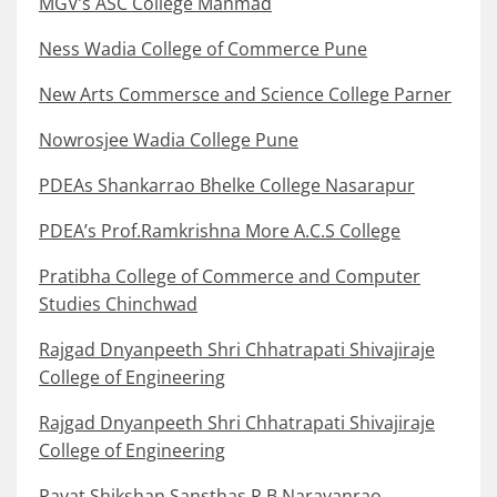
MGV’s ASC College Manmad
Ness Wadia College of Commerce Pune
New Arts Commersce and Science College Parner
Nowrosjee Wadia College Pune
PDEAs Shankarrao Bhelke College Nasarapur
PDEA’s Prof.Ramkrishna More A.C.S College
Pratibha College of Commerce and Computer
Studies Chinchwad
Rajgad Dnyanpeeth Shri Chhatrapati Shivajiraje
College of Engineering
Rajgad Dnyanpeeth Shri Chhatrapati Shivajiraje
College of Engineering
Rayat Shikshan Sansthas R B Narayanrao