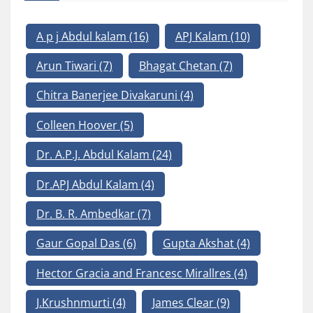
A p j Abdul kalam
(16)
APJ Kalam
(10)
Arun Tiwari
(7)
Bhagat Chetan
(7)
Chitra Banerjee Divakaruni
(4)
Colleen Hoover
(5)
Dr. A.P.J. Abdul Kalam
(24)
Dr.APJ Abdul Kalam
(4)
Dr. B. R. Ambedkar
(7)
Gaur Gopal Das
(6)
Gupta Akshat
(4)
Hector Gracia and Francesc Mirallres
(4)
J.Krushnmurti
(4)
James Clear
(9)