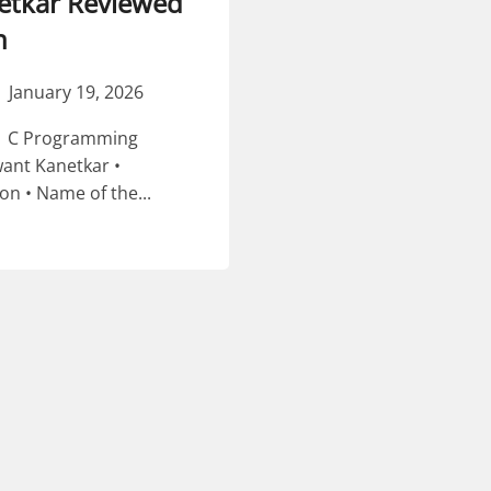
etkar Reviewed
n
January 19, 2026
Us C Programming
ant Kanetkar •
on • Name of the...