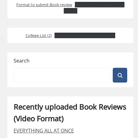
Format to submit Book review
Book REVIEW SUBMISSION
Format
College List (2)
List of Book Review Coordinators
Search
Recently uploaded Book Reviews
(Video Format)
EVERYTHING ALL AT ONCE