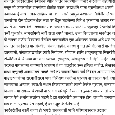
सत्तांतर कादंबरीतील कथानक आणि पात्र चित्रणाचा विचार करताना पहिल्यांदा 
नसून ती जंगलातील वानरांच्या टोळीत घडते. रूढार्थाने याला प्राणीकथा असेह
कथानक हे कथनात्मक साहित्याचा गाभा असते त्यामुळे कथानक निर्मितीत लेखकान
वानरांच्या दोन टोळ्यांमधील सत्ता स्पर्धेतून घडलेल्या विविध प्रसंगांचा आधा
असते पण त्याच वेळी तिच्यावर सत्ता संपादन करण्यासाठी आजूबाजूचे पेंढारीह
कधी घुसखोर. माणसांमध्ये जशी सत्ता स्पर्धा चालते, उच्च निचत्वाच्या भावनेतू
ही समग्र सजीव विश्वाच्या दैनंदिन जगण्यातील एक अविभाज्य घटक आहे असे म्ह
सत्तांतर कादंबरीत पात्रांमधील संवाद नाहीत. कारण मुळात इथे बोलणारी पात्रेच 
हालचाली, संकटकाळातील त्यांचे नियोजन, रहिवास आणि आजूबाजूच्या निसर्गाचे प
टोळीतील वेगवेगळ्या वानरांना त्यांच्या गुणानुरूप, व्यंगानुरूप नावे दिली आहेत.
प्रत्यक्ष माणसाच्या वागण्याचे आरोपण ते या पात्रांवर करू इच्छित नाहीत. ल
कथा म्हणूनही आकारायचे नव्हते. खरे तर संवादाशिवाय सर्व निवेदन असण्यामाग
माडगूळकरांच्या सूक्ष्मातीसूक्ष्म अशा निरीक्षण शक्तीचा प्रत्यय वाचकाला येतो.
स्वभावाचा अभ्यास, स्वतःचे स्थान टिकवण्यासाठी त्यांनी केलेले प्रयत्न, वानर
पिलावळ या सगळ्यांचे अगदी वास्तव व खरेखुरे विश्व माडगूळकर अभ्यासांती आ
नायक येणे अर्थात सत्तांतर घडणे हे ह्या कादंबरीचे कथानक होय. तथापि वानराच्य
वाचकाला प्रत्यय येत राहतो, हे वर उद्धृत केलेलेच आहे.
कादंबरीतील काही वाक्य ही अगदी वास्तवदर्शी आणि परिणामकारक ठरतात.