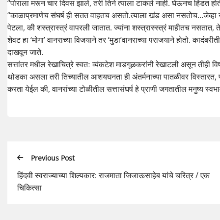
“पोराला मरून चार दिवस झाले, तरी तिने त्याला टाकले नाही. घेऊनच हिंडत होती.
“काळाप्रमाणेच संघर्ष ही सतत वाहतच असतो.त्याला खंड असा नसतोच…जेव्हा संघर
पेटला, की शस्त्रास्त्रं वापरली जातात. ज्यांना शस्त्रास्स्त्रं माहीतच नसतात, 
शेवट हा ‘मोगा’ वानराच्या विजयाने तर ‘मुडा’वानराच्या पराजयाने होतो. कादंबरीत
दाखवून जाते.
सत्तांतर मधील रेखाचित्रे स्वतः व्यंकटेश माडगूळकरांनी रेखाटली असून तीही वि
थोडका असला तरी तिच्यातील आशयघनता ही अंतर्मनाच्या पातळीवर विस्तारत, प्
करता येईल की, वानरांच्या टोळीतील सत्तासंघर्ष हे प्राणी जगतातील मनुष्य स्व
Previous Post
हिंदवी स्वराज्याच्या शिल्पकार: राजमाता जिजाऊसाहेब यांचे चरित्र / एक
चिकित्सा