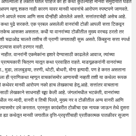
आपल्याला हे लक्षात घेतले पाहिजे की ही कथा कुठल्याही मानवी समुदायात घडत
ी आपण म्हणू शकत नाही कारण यावर मानवी भावनांचे आरोपण स्पष्टपणे जाणवते.
े आपले स्वत्व आणि सत्व दोन्हीही ओतलेले असते. सत्तांतराचेही असेच आहे.
र घेत कथा पुढे सरकते. एक प्रबल असलेली वानरांची टोळी आपली सत्ता टिकवून
ी तितकेच आसक्त असतात. कधी या वानरांच्या टोळीतील मुख्य वरचढ ठरतो तर
न जशी चढाओढ चालते तशीच ती प्राणी जगतातही सुरू असते. किंबहुना सत्ता स्पर्धा
टल्यास वावगे ठरणार नाही.
नाहीत. वानरांनी एकमेकांना इशारे देण्यासाठी काढलेले आवाज, त्यांच्या
्रत्ययकारी चित्रण यातून कथा प्रवाहित राहते. माडगूळकरांनी वानरांच्या
 उदा., मुडा, लालबुड्या, तरणी, थोटी, बोथरी, मोगा इत्यादी. पण हे करत असताना
ेखकाला ही प्राणिकथा म्हणून वाचकांसमोर आणायची नव्हती तशी या कथेला रूपक
ेही कथेवर मानवी आरोपण नको हाच लेखकाचा हेतू आहे. सत्तांतर वाचताना
 त्यासाठी लेखकाने साधनाही खूप केली आहे. जंगलांमधील भटकंती, वानरांच्या
ांमधील नर-मादी, वानरी व तिची पिल्ले, मुख्य नर व टोळीतील अन्य वानरी आणि
पल्यासमोर उभे करतात. प्रस्तुत कादंबरीत टोळीचा एक नायक जाऊन तेथे दुसरा
ा ह्या कथेतून मानवी जगातील वृत्ति-प्रवृत्तींचाही प्रतीकात्मक पातळीवर सुजाण