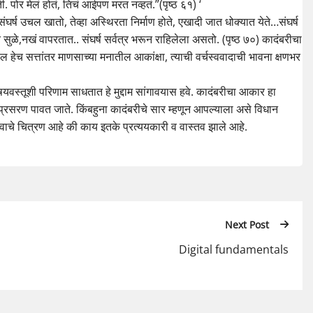
 पोर मेलं होतं, तिचं आईपण मरत नव्हतं.”(पृष्ठ ६१) ‘
्ष उचल खातो, तेव्हा अस्थिरता निर्माण होते, एखादी जात धोक्यात येते…संघर्ष
ते सुळे,नखं वापरतात.. संघर्ष सर्वत्र भरून राहिलेला असतो. (पृष्ठ ७०) कादंबरीचा
ील हेच सत्तांतर माणसाच्या मनातील आकांक्षा, त्याची वर्चस्ववादाची भावना क्षणभर
षयवस्तूशी परिणाम साधतात हे मुद्दाम सांगावयास हवे. कादंबरीचा आकार हा
रसरण पावत जाते. किंबहुना कादंबरीचे सार म्हणून आपल्याला असे विधान
भावाचे चित्रण आहे की काय इतके प्रत्ययकारी व वास्तव झाले आहे.
Next Post
Digital fundamentals