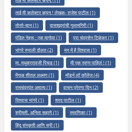
ताई मी कलेक्टर व्हयनू !
(1)
ताई मी कलेक्टर व्हयनू ! लेखक- राजेश पाटील
(1)
तोत्तो-चान
(1)
दासशूद्रांची गुलामगिरी
(1)
पंडित नेहरू : एक मागोवा
(1)
प्रा चंद्रसेन टिळेकर
(1)
भांगरे रुपाली दौलत
(2)
मन में है विश्वास
(1)
मा. मधुकररावजी पिचड
(1)
मी एक स्वप्न पाहिलं !
(1)
मेंगाळ शीतल लक्ष्मण
(1)
मॉडर्न लॉ कॉलेज
(4)
रामचंद्रपंत अमात्य
(1)
वाचन प्रेरणा दिन
(2)
विश्वास नांगरे
(1)
शरद पाटील
(1)
श्रीमती. अनिता सहाणे
(1)
स्मरणिका
(1)
हिंदू संस्कृती आणि स्री
(1)