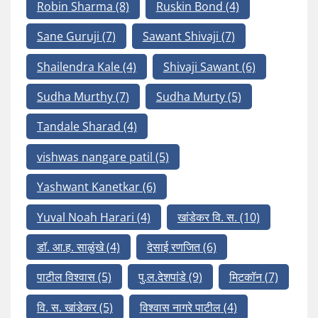
Robin Sharma
(8)
Ruskin Bond
(4)
Sane Guruji
(7)
Sawant Shivaji
(7)
Shailendra Kale
(4)
Shivaji Sawant
(6)
Sudha Murthy
(7)
Sudha Murty
(5)
Tandale Sharad
(4)
vishwas nangare patil
(5)
Yashwant Kanetkar
(6)
Yuval Noah Harari
(4)
खांडेकर वि. स.
(10)
डॉ. आ.ह. साळुंखे
(4)
देसाई रणजित
(6)
पाटील विश्वास
(5)
पु.ल.देशपांडे
(9)
मिटकॉन
(7)
वि. स. खांडेकर
(5)
विश्वास नागरे पाटील
(4)