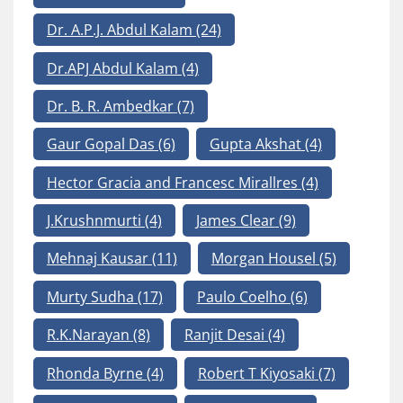
Dr. A.P.J. Abdul Kalam
(24)
Dr.APJ Abdul Kalam
(4)
Dr. B. R. Ambedkar
(7)
Gaur Gopal Das
(6)
Gupta Akshat
(4)
Hector Gracia and Francesc Mirallres
(4)
J.Krushnmurti
(4)
James Clear
(9)
Mehnaj Kausar
(11)
Morgan Housel
(5)
Murty Sudha
(17)
Paulo Coelho
(6)
R.K.Narayan
(8)
Ranjit Desai
(4)
Rhonda Byrne
(4)
Robert T Kiyosaki
(7)