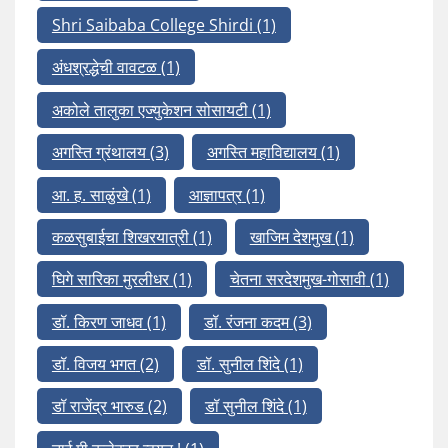
Shri Saibaba College Shirdi
(1)
अंधश्रद्धेची वावटळ
(1)
अकोले तालुका एज्युकेशन सोसायटी
(1)
अगस्ति ग्रंथालय
(3)
अगस्ति महाविद्यालय
(1)
आ. ह. साळुंखे
(1)
आज्ञापत्र
(1)
कळसुबाईचा शिखरयात्री
(1)
खाजिम देशमुख
(1)
घिगे सारिका मुरलीधर
(1)
चेतना सरदेशमुख-गोसावी
(1)
डॉ. किरण जाधव
(1)
डॉ. रंजना कदम
(3)
डॉ. विजय भगत
(2)
डॉ. सुनील शिंदे
(1)
डॉ राजेंद्र भारुड
(2)
डॉ सुनील शिंदे
(1)