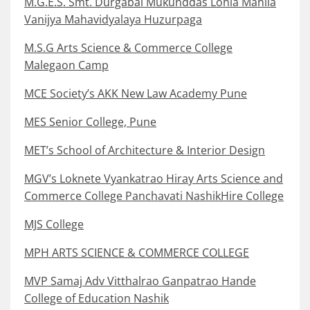
M.G.E.S. Smt. Durgabai Mukunddas Lohia Mahila
Vanijya Mahavidyalaya Huzurpaga
M.S.G Arts Science & Commerce College
Malegaon Camp
MCE Society’s AKK New Law Academy Pune
MES Senior College, Pune
MET’s School of Architecture & Interior Design
MGV’s Loknete Vyankatrao Hiray Arts Science and
Commerce College Panchavati NashikHire College
MJS College
MPH ARTS SCIENCE & COMMERCE COLLEGE
MVP Samaj Adv Vitthalrao Ganpatrao Hande
College of Education Nashik