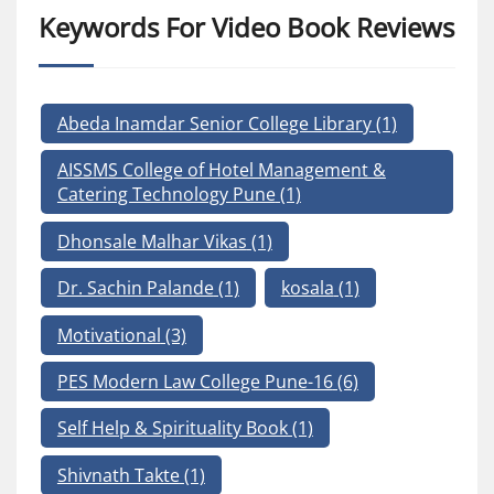
Keywords For Video Book Reviews
Abeda Inamdar Senior College Library
(1)
AISSMS College of Hotel Management &
Catering Technology Pune
(1)
Dhonsale Malhar Vikas
(1)
Dr. Sachin Palande
(1)
kosala
(1)
Motivational
(3)
PES Modern Law College Pune-16
(6)
Self Help & Spirituality Book
(1)
Shivnath Takte
(1)