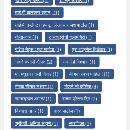
डॉ राजेंद्र भारुड
(2)
डॉ सुनील शिंदे
(1)
ताई मी कलेक्टर व्हयनू !
(1)
ताई मी कलेक्टर व्हयनू ! लेखक- राजेश पाटील
(1)
तोत्तो-चान
(1)
दासशूद्रांची गुलामगिरी
(1)
पंडित नेहरू : एक मागोवा
(1)
प्रा चंद्रसेन टिळेकर
(1)
भांगरे रुपाली दौलत
(2)
मन में है विश्वास
(1)
मा. मधुकररावजी पिचड
(1)
मी एक स्वप्न पाहिलं !
(1)
मेंगाळ शीतल लक्ष्मण
(1)
मॉडर्न लॉ कॉलेज
(4)
रामचंद्रपंत अमात्य
(1)
वाचन प्रेरणा दिन
(2)
विश्वास नांगरे
(1)
शरद पाटील
(1)
श्रीमती. अनिता सहाणे
(1)
स्मरणिका
(1)