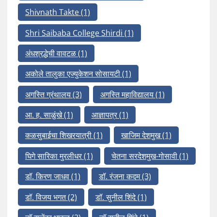
Shivnath Takte
(1)
Shri Saibaba College Shirdi
(1)
अंधश्रद्धेची वावटळ
(1)
अकोले तालुका एज्युकेशन सोसायटी
(1)
अगस्ति ग्रंथालय
(3)
अगस्ति महाविद्यालय
(1)
आ. ह. साळुंखे
(1)
आज्ञापत्र
(1)
कळसुबाईचा शिखरयात्री
(1)
खाजिम देशमुख
(1)
घिगे सारिका मुरलीधर
(1)
चेतना सरदेशमुख-गोसावी
(1)
डॉ. किरण जाधव
(1)
डॉ. रंजना कदम
(3)
डॉ. विजय भगत
(2)
डॉ. सुनील शिंदे
(1)