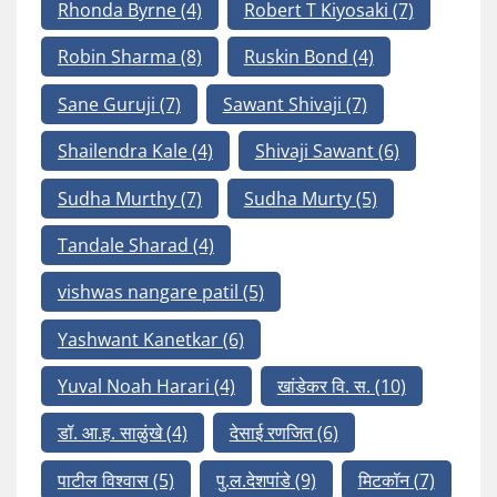
Rhonda Byrne
(4)
Robert T Kiyosaki
(7)
Robin Sharma
(8)
Ruskin Bond
(4)
Sane Guruji
(7)
Sawant Shivaji
(7)
Shailendra Kale
(4)
Shivaji Sawant
(6)
Sudha Murthy
(7)
Sudha Murty
(5)
Tandale Sharad
(4)
vishwas nangare patil
(5)
Yashwant Kanetkar
(6)
Yuval Noah Harari
(4)
खांडेकर वि. स.
(10)
डॉ. आ.ह. साळुंखे
(4)
देसाई रणजित
(6)
पाटील विश्वास
(5)
पु.ल.देशपांडे
(9)
मिटकॉन
(7)