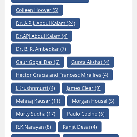
Colleen Hoover
(5)
Dr. A.P.J. Abdul Kalam
(24)
Dr.APJ Abdul Kalam
(4)
Dr. B. R. Ambedkar
(7)
Gaur Gopal Das
(6)
Gupta Akshat
(4)
Hector Gracia and Francesc Mirallres
(4)
J.Krushnmurti
(4)
James Clear
(9)
Mehnaj Kausar
(11)
Morgan Housel
(5)
Murty Sudha
(17)
Paulo Coelho
(6)
R.K.Narayan
(8)
Ranjit Desai
(4)