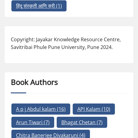
हिंदू संस्कृती आणि स्री
(1)
Copyright: Jayakar Knowledge Resource Centre,
Savitribai Phule Pune University, Pune 2024.
Book Authors
A p j Abdul kalam
(16)
APJ Kalam
(10)
Arun Tiwari
(7)
Bhagat Chetan
(7)
Chitra Banerjee Divakaruni
(4)