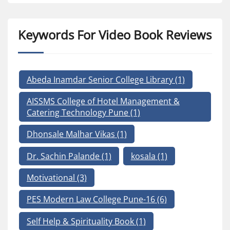
Keywords For Video Book Reviews
Abeda Inamdar Senior College Library
(1)
AISSMS College of Hotel Management &
Catering Technology Pune
(1)
Dhonsale Malhar Vikas
(1)
Dr. Sachin Palande
(1)
kosala
(1)
Motivational
(3)
PES Modern Law College Pune-16
(6)
Self Help & Spirituality Book
(1)