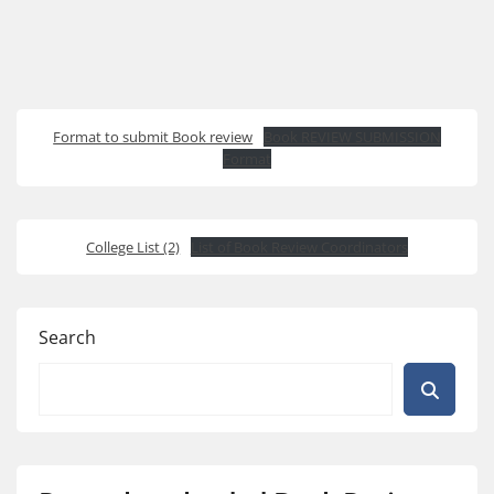
Format to submit Book review
Book REVIEW SUBMISSION
Format
College List (2)
List of Book Review Coordinators
Search