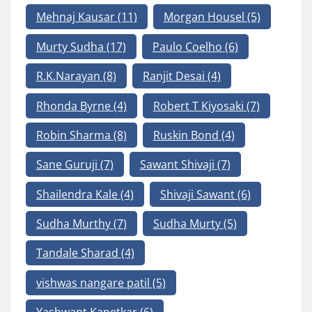
Mehnaj Kausar
(11)
Morgan Housel
(5)
Murty Sudha
(17)
Paulo Coelho
(6)
R.K.Narayan
(8)
Ranjit Desai
(4)
Rhonda Byrne
(4)
Robert T Kiyosaki
(7)
Robin Sharma
(8)
Ruskin Bond
(4)
Sane Guruji
(7)
Sawant Shivaji
(7)
Shailendra Kale
(4)
Shivaji Sawant
(6)
Sudha Murthy
(7)
Sudha Murty
(5)
Tandale Sharad
(4)
vishwas nangare patil
(5)