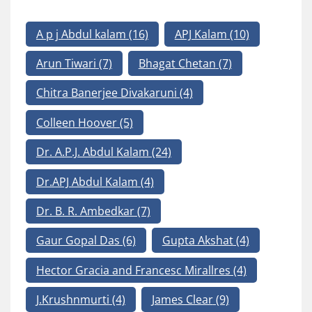
A p j Abdul kalam
(16)
APJ Kalam
(10)
Arun Tiwari
(7)
Bhagat Chetan
(7)
Chitra Banerjee Divakaruni
(4)
Colleen Hoover
(5)
Dr. A.P.J. Abdul Kalam
(24)
Dr.APJ Abdul Kalam
(4)
Dr. B. R. Ambedkar
(7)
Gaur Gopal Das
(6)
Gupta Akshat
(4)
Hector Gracia and Francesc Mirallres
(4)
J.Krushnmurti
(4)
James Clear
(9)