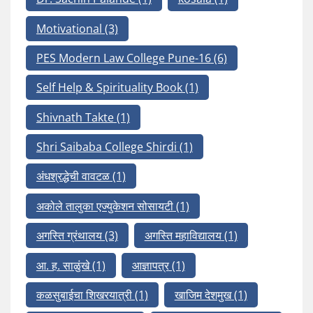
Motivational
(3)
PES Modern Law College Pune-16
(6)
Self Help & Spirituality Book
(1)
Shivnath Takte
(1)
Shri Saibaba College Shirdi
(1)
अंधश्रद्धेची वावटळ
(1)
अकोले तालुका एज्युकेशन सोसायटी
(1)
अगस्ति ग्रंथालय
(3)
अगस्ति महाविद्यालय
(1)
आ. ह. साळुंखे
(1)
आज्ञापत्र
(1)
कळसुबाईचा शिखरयात्री
(1)
खाजिम देशमुख
(1)