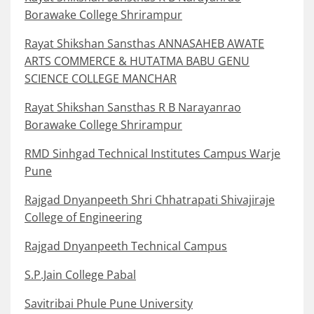
Borawake College Shrirampur
Rayat Shikshan Sansthas ANNASAHEB AWATE
ARTS COMMERCE & HUTATMA BABU GENU
SCIENCE COLLEGE MANCHAR
Rayat Shikshan Sansthas R B Narayanrao
Borawake College Shrirampur
RMD Sinhgad Technical Institutes Campus Warje
Pune
Rajgad Dnyanpeeth Shri Chhatrapati Shivajiraje
College of Engineering
Rajgad Dnyanpeeth Technical Campus
S.P.Jain College Pabal
Savitribai Phule Pune University