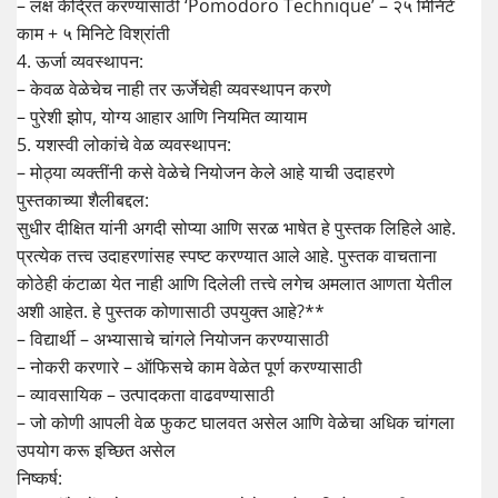
– लक्ष केंद्रित करण्यासाठी ‘Pomodoro Technique’ – २५ मिनिटे
काम + ५ मिनिटे विश्रांती
4. ऊर्जा व्यवस्थापन:
– केवळ वेळेचेच नाही तर ऊर्जेचेही व्यवस्थापन करणे
– पुरेशी झोप, योग्य आहार आणि नियमित व्यायाम
5. यशस्वी लोकांचे वेळ व्यवस्थापन:
– मोठ्या व्यक्तींनी कसे वेळेचे नियोजन केले आहे याची उदाहरणे
पुस्तकाच्या शैलीबद्दल:
सुधीर दीक्षित यांनी अगदी सोप्या आणि सरळ भाषेत हे पुस्तक लिहिले आहे.
प्रत्येक तत्त्व उदाहरणांसह स्पष्ट करण्यात आले आहे. पुस्तक वाचताना
कोठेही कंटाळा येत नाही आणि दिलेली तत्त्वे लगेच अमलात आणता येतील
अशी आहेत. हे पुस्तक कोणासाठी उपयुक्त आहे?**
– विद्यार्थी – अभ्यासाचे चांगले नियोजन करण्यासाठी
– नोकरी करणारे – ऑफिसचे काम वेळेत पूर्ण करण्यासाठी
– व्यावसायिक – उत्पादकता वाढवण्यासाठी
– जो कोणी आपली वेळ फुकट घालवत असेल आणि वेळेचा अधिक चांगला
उपयोग करू इच्छित असेल
निष्कर्ष: