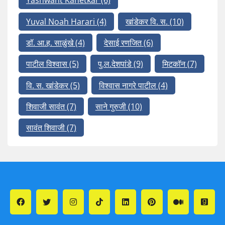
Yashwant Kanetkar
(6)
Yuval Noah Harari
(4)
खांडेकर वि. स.
(10)
डॉ. आ.ह. साळुंखे
(4)
देसाई रणजित
(6)
पाटील विश्वास
(5)
पु.ल.देशपांडे
(9)
मिटकॉन
(7)
वि. स. खांडेकर
(5)
विश्वास नागरे पाटील
(4)
शिवाजी सावंत
(7)
साने गुरुजी
(10)
सावंत शिवाजी
(7)