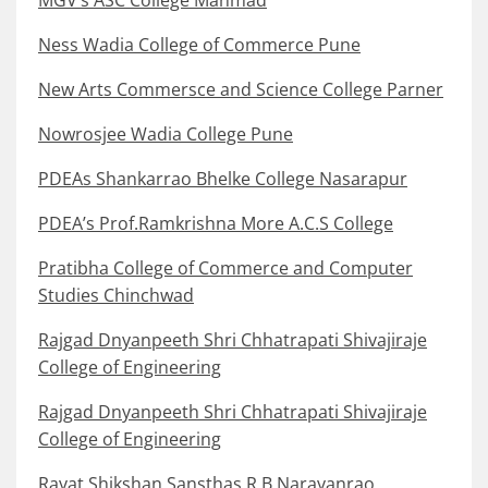
MGV’s ASC College Manmad
Ness Wadia College of Commerce Pune
New Arts Commersce and Science College Parner
Nowrosjee Wadia College Pune
PDEAs Shankarrao Bhelke College Nasarapur
PDEA’s Prof.Ramkrishna More A.C.S College
Pratibha College of Commerce and Computer
Studies Chinchwad
Rajgad Dnyanpeeth Shri Chhatrapati Shivajiraje
College of Engineering
Rajgad Dnyanpeeth Shri Chhatrapati Shivajiraje
College of Engineering
Rayat Shikshan Sansthas R B Narayanrao