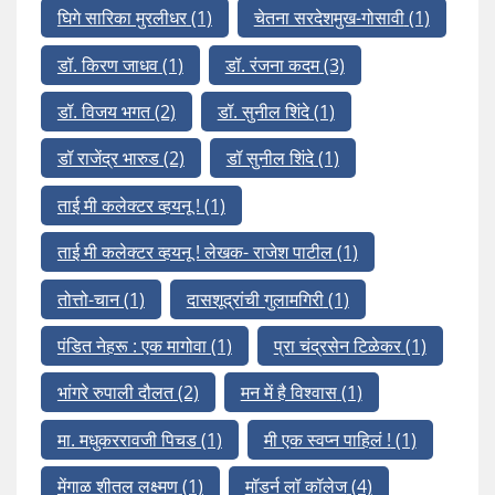
घिगे सारिका मुरलीधर
(1)
चेतना सरदेशमुख-गोसावी
(1)
डॉ. किरण जाधव
(1)
डॉ. रंजना कदम
(3)
डॉ. विजय भगत
(2)
डॉ. सुनील शिंदे
(1)
डॉ राजेंद्र भारुड
(2)
डॉ सुनील शिंदे
(1)
ताई मी कलेक्टर व्हयनू !
(1)
ताई मी कलेक्टर व्हयनू ! लेखक- राजेश पाटील
(1)
तोत्तो-चान
(1)
दासशूद्रांची गुलामगिरी
(1)
पंडित नेहरू : एक मागोवा
(1)
प्रा चंद्रसेन टिळेकर
(1)
भांगरे रुपाली दौलत
(2)
मन में है विश्वास
(1)
मा. मधुकररावजी पिचड
(1)
मी एक स्वप्न पाहिलं !
(1)
मेंगाळ शीतल लक्ष्मण
(1)
मॉडर्न लॉ कॉलेज
(4)