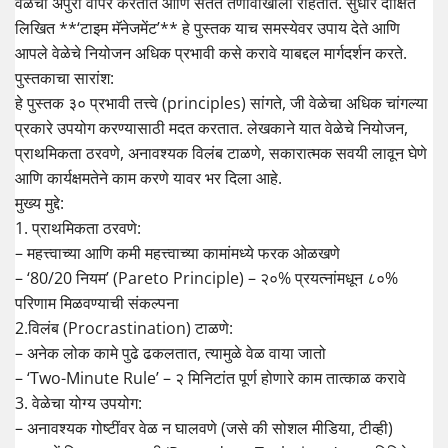
वेळेचा अपुरा वापर करतात आणि सतत तणावाखाली राहतात. सुधीर दीक्षित
लिखित **‘टाइम मॅनेजमेंट’** हे पुस्तक याच समस्येवर उपाय देते आणि
आपले वेळेचे नियोजन अधिक प्रभावी कसे करावे याबद्दल मार्गदर्शन करते.
पुस्तकाचा सारांश:
हे पुस्तक ३० प्रभावी तत्त्वे (principles) सांगते, जी वेळेचा अधिक चांगल्या
प्रकारे उपयोग करण्यासाठी मदत करतात. लेखकाने यात वेळेचे नियोजन,
प्राथमिकता ठरवणे, अनावश्यक विलंब टाळणे, सकारात्मक सवयी लावून घेणे
आणि कार्यक्षमतेने काम करणे यावर भर दिला आहे.
मुख्य मुद्दे:
1. प्राथमिकता ठरवणे:
– महत्त्वाच्या आणि कमी महत्त्वाच्या कामांमध्ये फरक ओळखणे
– ‘80/20 नियम’ (Pareto Principle) – २०% प्रयत्नांमधून ८०%
परिणाम मिळवण्याची संकल्पना
2.विलंब (Procrastination) टाळणे:
– अनेक लोक कामे पुढे ढकलतात, त्यामुळे वेळ वाया जातो
– ‘Two-Minute Rule’ – २ मिनिटांत पूर्ण होणारे काम तात्काळ करावे
3. वेळेचा योग्य उपयोग:
– अनावश्यक गोष्टींवर वेळ न घालवणे (जसे की सोशल मीडिया, टीव्ही)