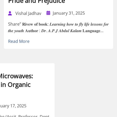
Pride and Prejudice
January 31, 2025
Vishal Jadhav
Share” 𝐑𝐢𝐯𝐞𝐰 𝐨𝐟 𝐛𝐨𝐨𝐤: 𝑳𝒆𝒂𝒓𝒏𝒊𝒏𝒈 𝒉𝒐𝒘 𝒕𝒐 𝒇𝒍𝒚 𝒍𝒊𝒇𝒆 𝒍𝒆𝒔𝒔𝒐𝒏𝒔 𝒇𝒐𝒓
𝒕𝒉𝒆 𝒚𝒐𝒖𝒕𝒉 𝐀𝐮𝐭𝐡𝐨𝐫 : 𝑫𝒓. 𝑨.𝑷.𝑱 𝑨𝒃𝒅𝒖𝒍 𝑲𝒂𝒍𝒂𝒎 𝐋𝐚𝐧𝐠𝐮𝐚𝐠𝐞...
Read More
Microwaves:
in Organic
nuary 17, 2025
 (Assit. Professor, Dept.