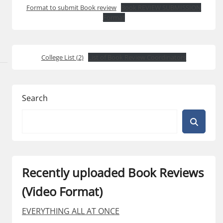
Format to submit Book review
Book REVIEW SUBMISSION
Format
College List (2)
List of Book Review Coordinators
Search
Recently uploaded Book Reviews
(Video Format)
EVERYTHING ALL AT ONCE