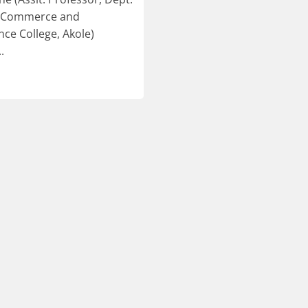
s, Commerce and
ce College, Akole)
.