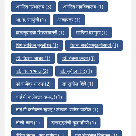
अगस्ति ग्रंथालय
(3)
अगस्ति महाविद्यालय
(1)
आ. ह. साळुंखे
(1)
आज्ञापत्र
(1)
कळसुबाईचा शिखरयात्री
(1)
खाजिम देशमुख
(1)
घिगे सारिका मुरलीधर
(1)
चेतना सरदेशमुख-गोसावी
(1)
डॉ. किरण जाधव
(1)
डॉ. रंजना कदम
(3)
डॉ. विजय भगत
(2)
डॉ. सुनील शिंदे
(1)
डॉ राजेंद्र भारुड
(2)
डॉ सुनील शिंदे
(1)
ताई मी कलेक्टर व्हयनू !
(1)
ताई मी कलेक्टर व्हयनू ! लेखक- राजेश पाटील
(1)
तोत्तो-चान
(1)
दासशूद्रांची गुलामगिरी
(1)
पंडित नेहरू : एक मागोवा
(1)
प्रा चंद्रसेन टिळेकर
(1)