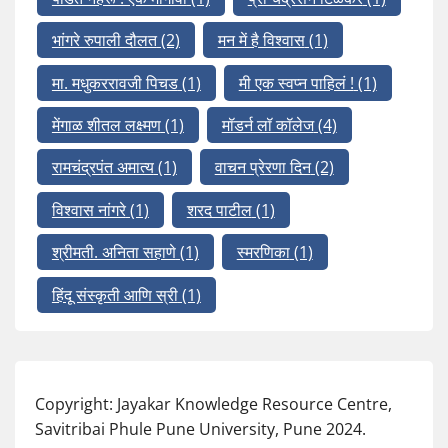
भांगरे रुपाली दौलत
(2)
मन में है विश्वास
(1)
मा. मधुकररावजी पिचड
(1)
मी एक स्वप्न पाहिलं !
(1)
मेंगाळ शीतल लक्ष्मण
(1)
मॉडर्न लॉ कॉलेज
(4)
रामचंद्रपंत अमात्य
(1)
वाचन प्रेरणा दिन
(2)
विश्वास नांगरे
(1)
शरद पाटील
(1)
श्रीमती. अनिता सहाणे
(1)
स्मरणिका
(1)
हिंदू संस्कृती आणि स्री
(1)
Copyright: Jayakar Knowledge Resource Centre,
Savitribai Phule Pune University, Pune 2024.