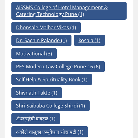
AISSMS College of Hotel Management &
Catering Technology Pune
(1)
Dhonsale Malhar Vikas
(1)
Dr. Sachin Palande
(1)
kosala
(1)
Motivational
(3)
PES Modern Law College Pune-16
(6)
Self Help & Spirituality Book
(1)
Shivnath Takte
(1)
Shri Saibaba College Shirdi
(1)
अंधश्रद्धेची वावटळ
(1)
अकोले तालुका एज्युकेशन सोसायटी
(1)