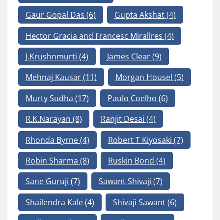
Gaur Gopal Das
(6)
Gupta Akshat
(4)
Hector Gracia and Francesc Mirallres
(4)
J.Krushnmurti
(4)
James Clear
(9)
Mehnaj Kausar
(11)
Morgan Housel
(5)
Murty Sudha
(17)
Paulo Coelho
(6)
R.K.Narayan
(8)
Ranjit Desai
(4)
Rhonda Byrne
(4)
Robert T Kiyosaki
(7)
Robin Sharma
(8)
Ruskin Bond
(4)
Sane Guruji
(7)
Sawant Shivaji
(7)
Shailendra Kale
(4)
Shivaji Sawant
(6)