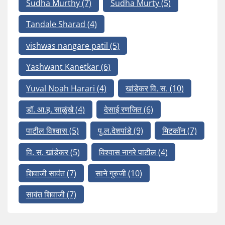
Sudha Murthy
(7)
Sudha Murty
(5)
Tandale Sharad
(4)
vishwas nangare patil
(5)
Yashwant Kanetkar
(6)
Yuval Noah Harari
(4)
खांडेकर वि. स.
(10)
डॉ. आ.ह. साळुंखे
(4)
देसाई रणजित
(6)
पाटील विश्वास
(5)
पु.ल.देशपांडे
(9)
मिटकॉन
(7)
वि. स. खांडेकर
(5)
विश्वास नागरे पाटील
(4)
शिवाजी सावंत
(7)
साने गुरुजी
(10)
सावंत शिवाजी
(7)